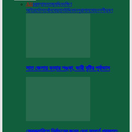
All
চরফ্যাসন
তজুমদ্দিন
দক্ষিণ
আইচা
দৌলতখাঁন
বোরহানউদ্দিন
মনপুরা
লালমোহন
শশীভূষণ
সাত জেলায় বন্যার শঙ্কা, ভারী বৃষ্টির পূর্বাভাস
ফেব্রুয়ারিতে নির্বাচনের জন্য দেশ সম্পূর্ণ প্রস্তুত: