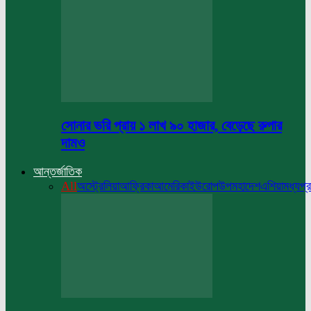
সোনার ভরি প্রায় ১ লাখ ৯০ হাজার, বেড়েছে রুপার
দামও
আন্তর্জাতিক
All
অস্ট্রেলিয়া
আফ্রিকা
আমেরিকা
ইউরোপ
উপমহাদেশ
এশিয়া
মধ্যপ্র