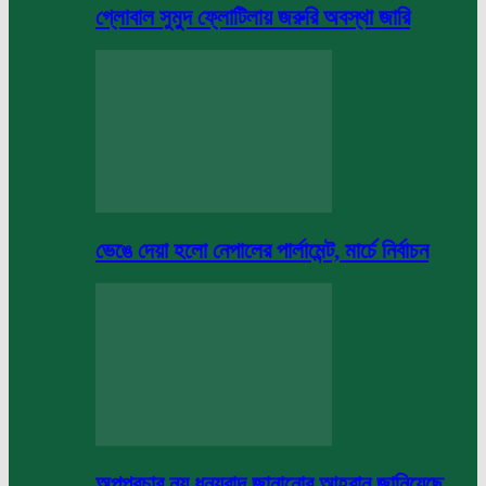
গ্লোবাল সুমুদ ফ্লোটিলায় জরুরি অবস্থা জারি
ভেঙে দেয়া হলো নেপালের পার্লামেন্ট, মার্চে নির্বাচন
অপপ্রচার নয় ধন্যবাদ জানানোর আহবান জানিয়েছে