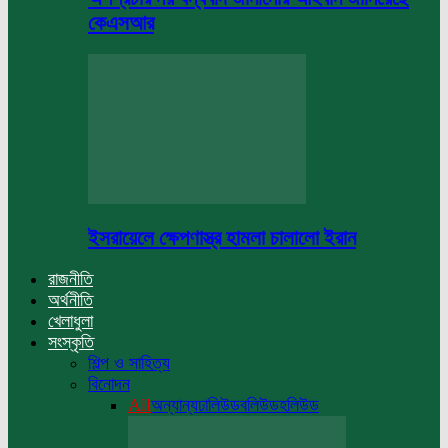
কেএসআর
ইসরায়েলে ক্ষেপণাস্ত্র হামলা চালালো ইরান
রাজনীতি
অর্থনীতি
খেলাধুলা
সংস্কৃতি
শিল্প ও সাহিত্য
বিনোদন
All
অন্যান্য
ঢালিউড
বলিউড
হলিউড