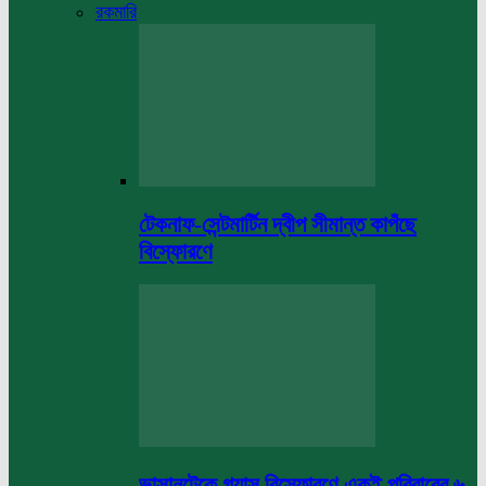
রকমারি
টেকনাফ-সেন্টমার্টিন দ্বীপ সীমান্ত কাপঁছে
বিস্ফোরণে
ভাসানটেকে গ্যাস বিস্ফোরণে একই পরিবারের ৬