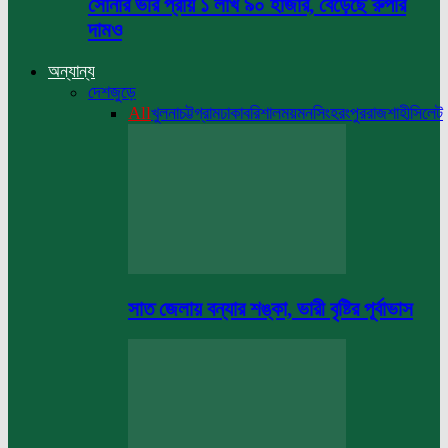
সোনার ভরি প্রায় ১ লাখ ৯০ হাজার, বেড়েছে রুপার
দামও
অন্যান্য
দেশজুড়ে
All
খুলনা
চট্টগ্রাম
ঢাকা
বরিশাল
ময়মনসিংহ
রংপুর
রাজশাহী
সিলেট
সাত জেলায় বন্যার শঙ্কা, ভারী বৃষ্টির পূর্বাভাস