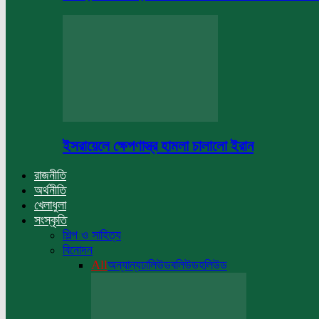
ইসরায়েলে ক্ষেপণাস্ত্র হামলা চালালো ইরান
রাজনীতি
অর্থনীতি
খেলাধুলা
সংস্কৃতি
শিল্প ও সাহিত্য
বিনোদন
All
অন্যান্য
ঢালিউড
বলিউড
হলিউড