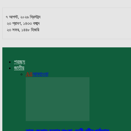
৭ আগস্ট, ২০২৬ খ্রিস্টাব্দ
২৩ শ্রাবণ, ১৪৩৩ বঙ্গাব্দ
২৩ সফর, ১৪৪৮ হিজরি
প্রচ্ছদ
জাতীয়
All
আবহাওয়া