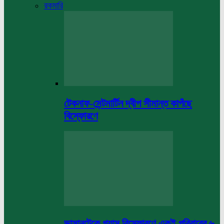
রকমারি
টেকনাফ-সেন্টমার্টিন দ্বীপ সীমান্ত কাপঁছে
বিস্ফোরণে
ভাসানটেকে গ্যাস বিস্ফোরণে একই পরিবারের ৬