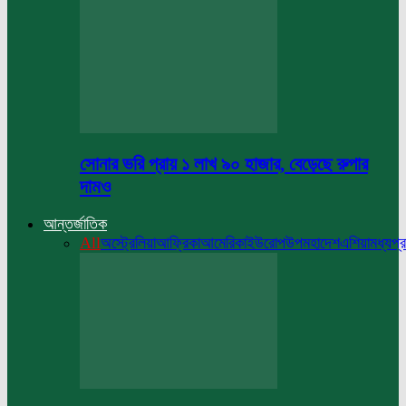
সোনার ভরি প্রায় ১ লাখ ৯০ হাজার, বেড়েছে রুপার
দামও
আন্তর্জাতিক
All
অস্ট্রেলিয়া
আফ্রিকা
আমেরিকা
ইউরোপ
উপমহাদেশ
এশিয়া
মধ্যপ্র