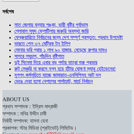
সর্বশেষ
সাত জেলায় বন্যার শঙ্কা, ভারী বৃষ্টির পূর্বাভাস
গ্লোবাল সুমুদ ফ্লোটিলায় জরুরি অবস্থা জারি
ফেব্রুয়ারিতে নির্বাচনের জন্য দেশ সম্পূর্ণ প্রস্তুত: প্রধান উপদেষ্টা
ভারতে গেল ৩৭ মেট্রিক টন ইলিশ
সোনার ভরি প্রায় ১ লাখ ৯০ হাজার, বেড়েছে রুপার দামও
সাগরে লঘুচাপ, পাঁচদিন বৃষ্টিপাত
দুই সিনেমা দিয়ে এবার বড় পর্দায় যাত্রা শুরু প্রভার
রুট সেঞ্চুরি না করলে নগ্ন হয়ে হাঁটার ঘোষণা ম্যাথু হেইডেনের!
যুগপৎ কর্মসূচিতে যাচ্ছে জামায়াত-এনসিপিসহ আট দল
ভেঙে দেয়া হলো নেপালের পার্লামেন্ট, মার্চে নির্বাচন
ABOUT US
প্রধান সম্পাদক : ইদ্রিস মাদ্রাজী
সম্পাদক : মনির উদ্দীন চাষী
নির্বাহী সম্পাদক: হাসনা হেনা
প্রকাশক: স্টার মিডিয়া (প্রাইভেট) লিমিটেড।