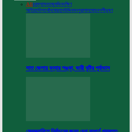
All
চরফ্যাসন
তজুমদ্দিন
দক্ষিণ
আইচা
দৌলতখাঁন
বোরহানউদ্দিন
মনপুরা
লালমোহন
শশীভূষণ
সাত জেলায় বন্যার শঙ্কা, ভারী বৃষ্টির পূর্বাভাস
ফেব্রুয়ারিতে নির্বাচনের জন্য দেশ সম্পূর্ণ প্রস্তুত: