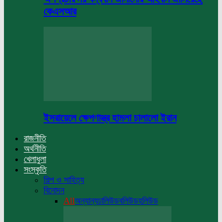
কেএসআর
ইসরায়েলে ক্ষেপণাস্ত্র হামলা চালালো ইরান
রাজনীতি
অর্থনীতি
খেলাধুলা
সংস্কৃতি
শিল্প ও সাহিত্য
বিনোদন
All
অন্যান্য
ঢালিউড
বলিউড
হলিউড