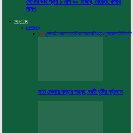
সোনার ভরি প্রায় ১ লাখ ৯০ হাজার, বেড়েছে রুপার
দামও
অন্যান্য
দেশজুড়ে
All
খুলনা
চট্টগ্রাম
ঢাকা
বরিশাল
ময়মনসিংহ
রংপুর
রাজশাহী
সিলেট
সাত জেলায় বন্যার শঙ্কা, ভারী বৃষ্টির পূর্বাভাস