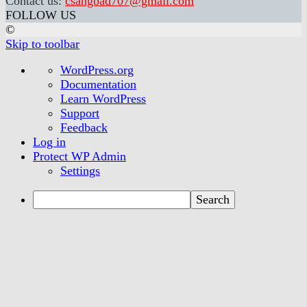
Contact us:
csangbad707@gmail.com
FOLLOW US
©
Skip to toolbar
About
WordPress.org
WordPress
Documentation
Learn WordPress
Support
Feedback
Log in
Protect WP Admin
Settings
Search