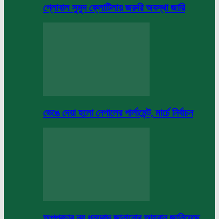
গ্লোবাল সুমুদ ফ্লোটিলায় জরুরি অবস্থা জারি
ভেঙে দেয়া হলো নেপালের পার্লামেন্ট, মার্চে নির্বাচন
অপপ্রচার নয় ধন্যবাদ জানানোর আহবান জানিয়েছে