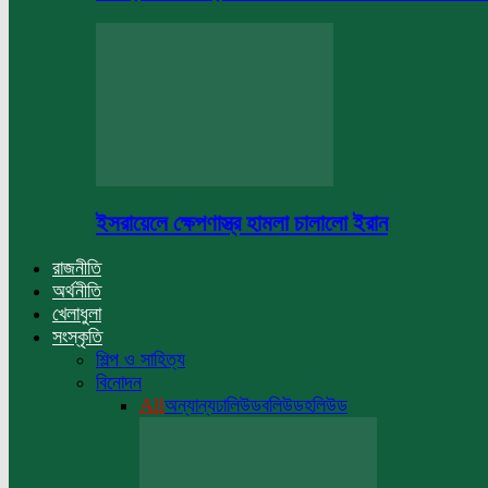
ইসরায়েলে ক্ষেপণাস্ত্র হামলা চালালো ইরান
রাজনীতি
অর্থনীতি
খেলাধুলা
সংস্কৃতি
শিল্প ও সাহিত্য
বিনোদন
All
অন্যান্য
ঢালিউড
বলিউড
হলিউড