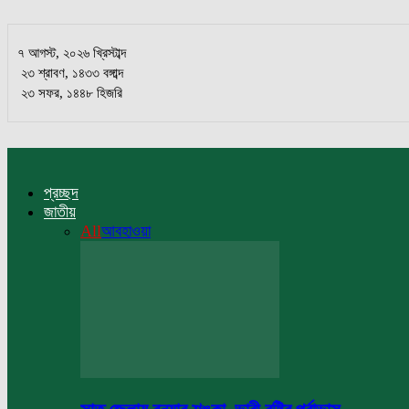
৭ আগস্ট, ২০২৬ খ্রিস্টাব্দ
২৩ শ্রাবণ, ১৪৩৩ বঙ্গাব্দ
২৩ সফর, ১৪৪৮ হিজরি
প্রচ্ছদ
জাতীয়
All
আবহাওয়া