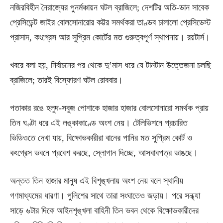
নজিরবিহীন নৈরাজ্যের পুনর্মঞ্চায়ন ঘটল ব্রাজিলে; দেশটির অতি-ডান সাবেক
প্রেসিডেন্ট জাইর বোলসোনারোর কট্টর সমর্থকরা তাণ্ডব চালালো প্রেসিডেস্ট
প্রাসাদ, কংগ্রেস আর সুপ্রিম কোর্টের মত গুরুত্বপূর্ণ স্থাপনায়। রয়টার্স।
খবরে বলা হয়, নির্বাচনের পর থেকে দু’মাস ধরে যে টানটান উত্তেজনা চলছি
ব্রাজিলে; তারই বিস্ফোরণ ঘটল রোববার।
পতাকার রঙে হলুদ-সবুজ পোশাকে হাজার হাজার বোলসোনারো সমর্থক প্রায়
তিন ঘণ্টা ধরে এই লঙ্কাকাণ্ডে অংশ নেয়। টেলিভিশনে প্রচারিত
ভিডিওতে দেখা যায়, বিক্ষোভকারীরা বানের পানির মত সুপ্রিম কোর্ট ও
কংগ্রেস ভবনে প্রবেশ করছে, স্লোগান দিচ্ছে, আসবাবপত্র ভাঙছে।
অন্তত তিন হাজার মানুষ এই বিশৃঙ্খলায় অংশ নেয় বলে স্থানীয়
গণমাধ্যমের ধারণা। পুলিশের সাথে তারা সংঘাতেও জড়ায়। পরে সন্ধ্যা
সাড়ে ৬টার দিকে আইনশৃঙ্খলা বাহিনী তিন ভবন থেকে বিক্ষোভকারীদের