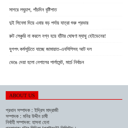
সাগরে লঘুচাপ, পাঁচদিন বৃষ্টিপাত
দুই সিনেমা দিয়ে এবার বড় পর্দায় যাত্রা শুরু প্রভার
রুট সেঞ্চুরি না করলে নগ্ন হয়ে হাঁটার ঘোষণা ম্যাথু হেইডেনের!
যুগপৎ কর্মসূচিতে যাচ্ছে জামায়াত-এনসিপিসহ আট দল
ভেঙে দেয়া হলো নেপালের পার্লামেন্ট, মার্চে নির্বাচন
ABOUT US
প্রধান সম্পাদক : ইদ্রিস মাদ্রাজী
সম্পাদক : মনির উদ্দীন চাষী
নির্বাহী সম্পাদক: হাসনা হেনা
প্রকাশক: স্টার মিডিয়া (প্রাইভেট) লিমিটেড।