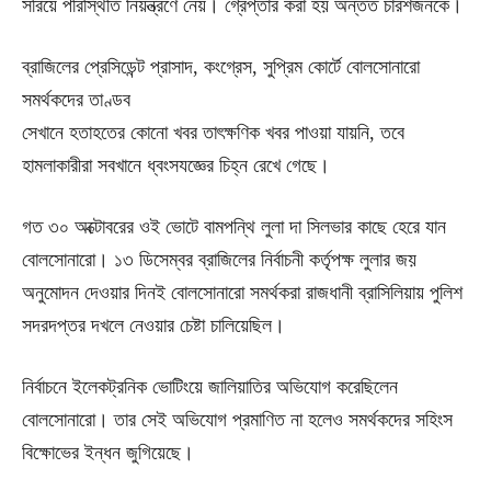
সরিয়ে পরিস্থিতি নিয়ন্ত্রণে নেয়। গ্রেপ্তার করা হয় অন্তত চারশজনকে।
ব্রাজিলের প্রেসিডেন্ট প্রাসাদ, কংগ্রেস, সুপ্রিম কোর্টে বোলসোনারো
সমর্থকদের তাণ্ডব
সেখানে হতাহতের কোনো খবর তাৎক্ষণিক খবর পাওয়া যায়নি, তবে
হামলাকারীরা সবখানে ধ্বংসযজ্ঞের চিহ্ন রেখে গেছে।
গত ৩০ অক্টোবরের ওই ভোটে বামপন্থি লুলা দা সিলভার কাছে হেরে যান
বোলসোনারো। ১৩ ডিসেম্বর ব্রাজিলের নির্বাচনী কর্তৃপক্ষ লুলার জয়
অনুমোদন দেওয়ার দিনই বোলসোনারো সমর্থকরা রাজধানী ব্রাসিলিয়ায় পুলিশ
সদরদপ্তর দখলে নেওয়ার চেষ্টা চালিয়েছিল।
নির্বাচনে ইলেকট্রনিক ভোটিংয়ে জালিয়াতির অভিযোগ করেছিলেন
বোলসোনারো। তার সেই অভিযোগ প্রমাণিত না হলেও সমর্থকদের সহিংস
বিক্ষোভের ইন্ধন জুগিয়েছে।