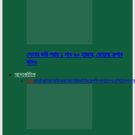
সোনার ভরি প্রায় ১ লাখ ৯০ হাজার, বেড়েছে রুপার
দামও
আন্তর্জাতিক
All
অস্ট্রেলিয়া
আফ্রিকা
আমেরিকা
ইউরোপ
উপমহাদেশ
এশিয়া
মধ্যপ্র