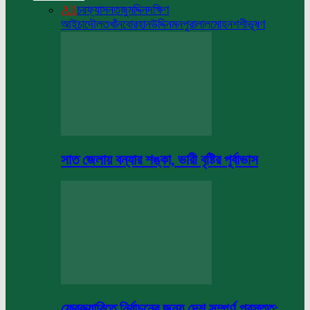
All
চরফ্যাসন
তজুমদ্দিন
দক্ষিণ
আইচা
দৌলতখাঁন
বোরহানউদ্দিন
মনপুরা
লালমোহন
শশীভূষণ
সাত জেলায় বন্যার শঙ্কা, ভারী বৃষ্টির পূর্বাভাস
ফেব্রুয়ারিতে নির্বাচনের জন্য দেশ সম্পূর্ণ প্রস্তুত: