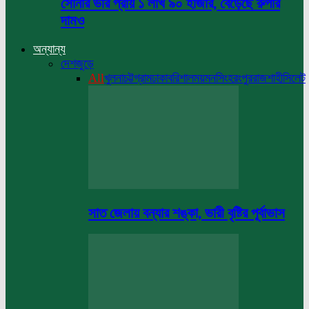
সোনার ভরি প্রায় ১ লাখ ৯০ হাজার, বেড়েছে রুপার
দামও
অন্যান্য
দেশজুড়ে
All
খুলনা
চট্টগ্রাম
ঢাকা
বরিশাল
ময়মনসিংহ
রংপুর
রাজশাহী
সিলেট
সাত জেলায় বন্যার শঙ্কা, ভারী বৃষ্টির পূর্বাভাস