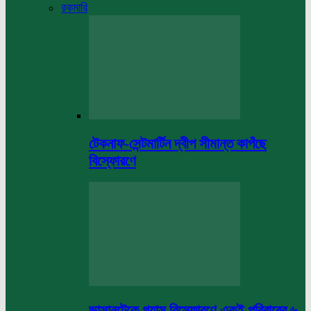
রকমারি
টেকনাফ-সেন্টমার্টিন দ্বীপ সীমান্ত কাপঁছে
বিস্ফোরণে
ভাসানটেকে গ্যাস বিস্ফোরণে একই পরিবারের ৬