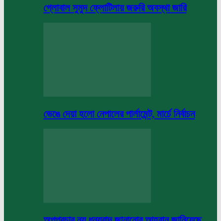
গ্লোবাল সুমুদ ফ্লোটিলায় জরুরি অবস্থা জারি
ভেঙে দেয়া হলো নেপালের পার্লামেন্ট, মার্চে নির্বাচন
অপপ্রচার নয় ধন্যবাদ জানানোর আহবান জানিয়েছে