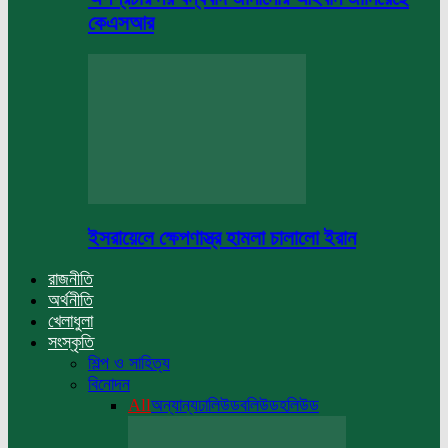
কেএসআর
ইসরায়েলে ক্ষেপণাস্ত্র হামলা চালালো ইরান
রাজনীতি
অর্থনীতি
খেলাধুলা
সংস্কৃতি
শিল্প ও সাহিত্য
বিনোদন
All
অন্যান্য
ঢালিউড
বলিউড
হলিউড