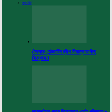
রকমারি
টেকনাফ-সেন্টমার্টিন দ্বীপ সীমান্ত কাপঁছে
বিস্ফোরণে
ভাসানটেকে গ্যাস বিস্ফোরণে একই পরিবারের ৬