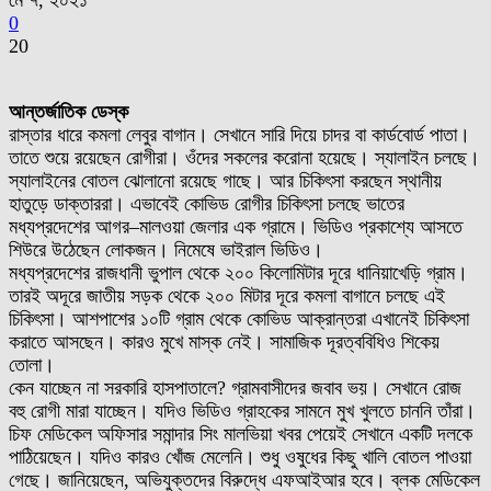
মে ৭, ২০২১
0
20
আন্তর্জাতিক ডেস্ক
রাস্তার ধারে কমলা লেবুর বাগান। সেখানে সারি দিয়ে চাদর বা কার্ডবোর্ড পাতা।
তাতে শুয়ে রয়েছেন রোগীরা। ওঁদের সকলের করোনা হয়েছে। স্যালাইন চলছে।
স্যালাইনের বোতল ঝোলানো রয়েছে গাছে। আর চিকিৎসা করছেন স্থানীয়
হাতুড়ে ডাক্তাররা। এভাবেই কোভিড রোগীর চিকিৎসা চলছে ভাতের
মধ্যপ্রদেশের আগর–মালওয়া জেলার এক গ্রামে। ভিডিও প্রকাশ্যে আসতে
শিউরে উঠেছেন লোকজন। নিমেষে ভাইরাল ভিডিও।
মধ্যপ্রদেশের রাজধানী ভুপাল থেকে ২০০ কিলোমিটার দূরে ধানিয়াখেড়ি গ্রাম।
তারই অদূরে জাতীয় সড়ক থেকে ২০০ মিটার দূরে কমলা বাগানে চলছে এই
চিকিৎসা। আশপাশের ১০টি গ্রাম থেকে কোভিড আক্রান্তরা এখানেই চিকিৎসা
করাতে আসছেন। কারও মুখে মাস্ক নেই। সামাজিক দূরত্ববিধিও শিকেয়
তোলা।
কেন যাচ্ছেন না সরকারি হাসপাতালে?‌ গ্রামবাসীদের জবাব ভয়। সেখানে রোজ
বহু রোগী মারা যাচ্ছেন। যদিও ভিডিও গ্রাহকের সামনে মুখ খুলতে চাননি তাঁরা।
চিফ মেডিকেল অফিসার সমান্দার সিং মালভিয়া খবর পেয়েই সেখানে একটি দলকে
পাঠিয়েছেন। যদিও কারও খোঁজ মেলেনি। শুধু ওষুধের কিছু খালি বোতল পাওয়া
গেছে। জানিয়েছেন, অভিযুক্তদের বিরুদ্ধে এফআইআর হবে। ব্লক মেডিকেল