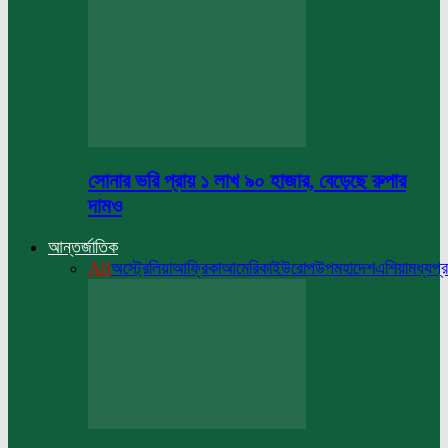
সোনার ভরি প্রায় ১ লাখ ৯০ হাজার, বেড়েছে রুপার
দামও
আন্তর্জাতিক
All
অস্ট্রেলিয়া
আফ্রিকা
আমেরিকা
ইউরোপ
উপমহাদেশ
এশিয়া
মধ্যপ্র