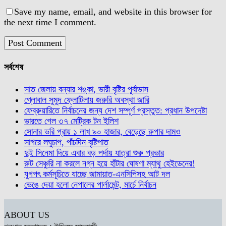
Save my name, email, and website in this browser for
the next time I comment.
সর্বশেষ
সাত জেলায় বন্যার শঙ্কা, ভারী বৃষ্টির পূর্বাভাস
গ্লোবাল সুমুদ ফ্লোটিলায় জরুরি অবস্থা জারি
ফেব্রুয়ারিতে নির্বাচনের জন্য দেশ সম্পূর্ণ প্রস্তুত: প্রধান উপদেষ্টা
ভারতে গেল ৩৭ মেট্রিক টন ইলিশ
সোনার ভরি প্রায় ১ লাখ ৯০ হাজার, বেড়েছে রুপার দামও
সাগরে লঘুচাপ, পাঁচদিন বৃষ্টিপাত
দুই সিনেমা দিয়ে এবার বড় পর্দায় যাত্রা শুরু প্রভার
রুট সেঞ্চুরি না করলে নগ্ন হয়ে হাঁটার ঘোষণা ম্যাথু হেইডেনের!
যুগপৎ কর্মসূচিতে যাচ্ছে জামায়াত-এনসিপিসহ আট দল
ভেঙে দেয়া হলো নেপালের পার্লামেন্ট, মার্চে নির্বাচন
ABOUT US