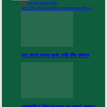
All
চরফ্যাসন
তজুমদ্দিন
দক্ষিণ
আইচা
দৌলতখাঁন
বোরহানউদ্দিন
মনপুরা
লালমোহন
শশীভূষণ
সাত জেলায় বন্যার শঙ্কা, ভারী বৃষ্টির পূর্বাভাস
ফেব্রুয়ারিতে নির্বাচনের জন্য দেশ সম্পূর্ণ প্রস্তুত: