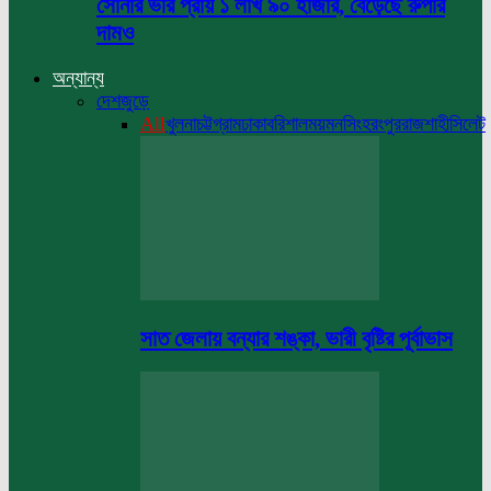
সোনার ভরি প্রায় ১ লাখ ৯০ হাজার, বেড়েছে রুপার
দামও
অন্যান্য
দেশজুড়ে
All
খুলনা
চট্টগ্রাম
ঢাকা
বরিশাল
ময়মনসিংহ
রংপুর
রাজশাহী
সিলেট
সাত জেলায় বন্যার শঙ্কা, ভারী বৃষ্টির পূর্বাভাস