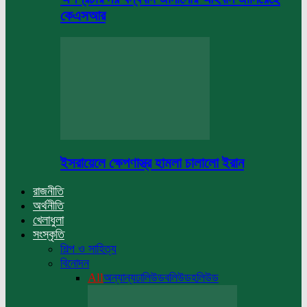
কেএসআর
ইসরায়েলে ক্ষেপণাস্ত্র হামলা চালালো ইরান
রাজনীতি
অর্থনীতি
খেলাধুলা
সংস্কৃতি
শিল্প ও সাহিত্য
বিনোদন
All
অন্যান্য
ঢালিউড
বলিউড
হলিউড