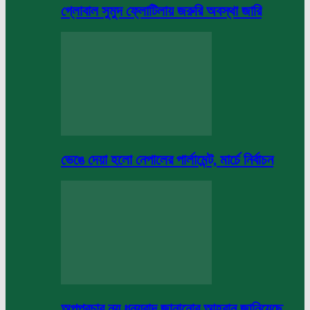
গ্লোবাল সুমুদ ফ্লোটিলায় জরুরি অবস্থা জারি
ভেঙে দেয়া হলো নেপালের পার্লামেন্ট, মার্চে নির্বাচন
অপপ্রচার নয় ধন্যবাদ জানানোর আহবান জানিয়েছে