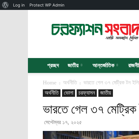
About
Log in
Protect WP Admin
WordPress
চরফ্যাশন
সংবাদ
প্রচ্ছদ
জাতীয়
আন্তর্জাতিক
রাজনী
Home
অর্থনীতি
ভারতে গেল ৩৭ মেট্রিক টন ইল
অর্থনীতি
ভোলা
চরফ্যাসন
জাতীয়
ভারতে গেল ৩৭ মেট্রিক
সেপ্টেম্বর ১৭, ২০২৫