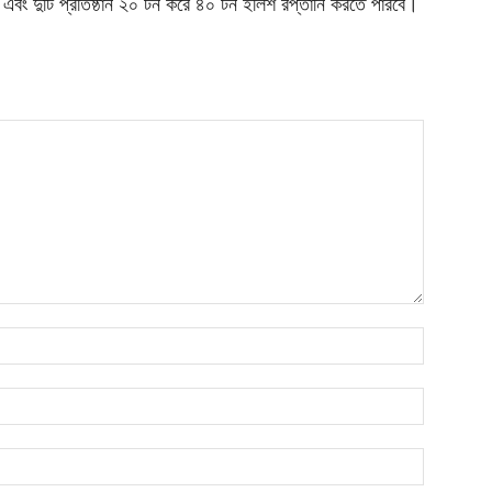
এবং দুটি প্রতিষ্ঠান ২০ টন করে ৪০ টন ইলিশ রপ্তানি করতে পারবে।