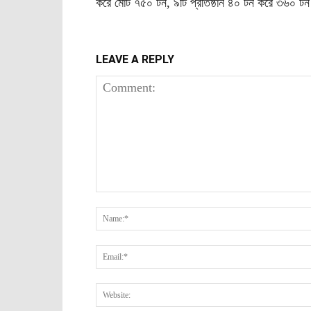
করে মোট ৭৫০ টন, ৯টি প্রতিষ্ঠান ৪০ টন করে ৩৬০ টন 
LEAVE A REPLY