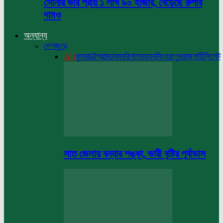
সোনার ভরি প্রায় ১ লাখ ৯০ হাজার, বেড়েছে রুপার
দামও
অন্যান্য
দেশজুড়ে
All
খুলনা
চট্টগ্রাম
ঢাকা
বরিশাল
ময়মনসিংহ
রংপুর
রাজশাহী
সিলেট
সাত জেলায় বন্যার শঙ্কা, ভারী বৃষ্টির পূর্বাভাস