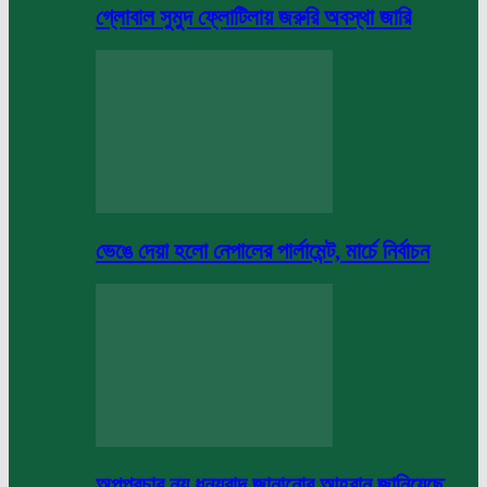
গ্লোবাল সুমুদ ফ্লোটিলায় জরুরি অবস্থা জারি
ভেঙে দেয়া হলো নেপালের পার্লামেন্ট, মার্চে নির্বাচন
অপপ্রচার নয় ধন্যবাদ জানানোর আহবান জানিয়েছে