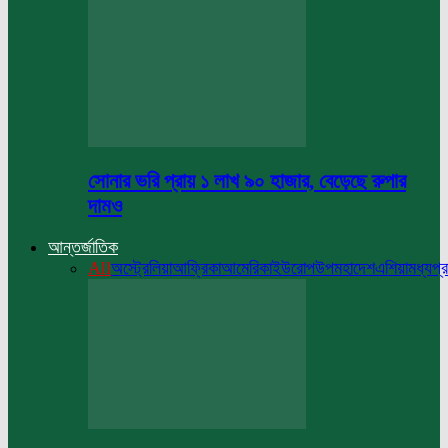
সোনার ভরি প্রায় ১ লাখ ৯০ হাজার, বেড়েছে রুপার
দামও
আন্তর্জাতিক
All
অস্ট্রেলিয়া
আফ্রিকা
আমেরিকা
ইউরোপ
উপমহাদেশ
এশিয়া
মধ্যপ্র