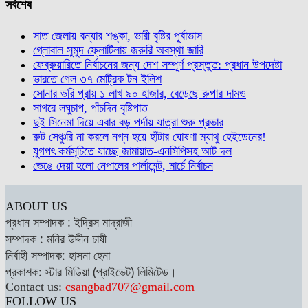
সর্বশেষ
সাত জেলায় বন্যার শঙ্কা, ভারী বৃষ্টির পূর্বাভাস
গ্লোবাল সুমুদ ফ্লোটিলায় জরুরি অবস্থা জারি
ফেব্রুয়ারিতে নির্বাচনের জন্য দেশ সম্পূর্ণ প্রস্তুত: প্রধান উপদেষ্টা
ভারতে গেল ৩৭ মেট্রিক টন ইলিশ
সোনার ভরি প্রায় ১ লাখ ৯০ হাজার, বেড়েছে রুপার দামও
সাগরে লঘুচাপ, পাঁচদিন বৃষ্টিপাত
দুই সিনেমা দিয়ে এবার বড় পর্দায় যাত্রা শুরু প্রভার
রুট সেঞ্চুরি না করলে নগ্ন হয়ে হাঁটার ঘোষণা ম্যাথু হেইডেনের!
যুগপৎ কর্মসূচিতে যাচ্ছে জামায়াত-এনসিপিসহ আট দল
ভেঙে দেয়া হলো নেপালের পার্লামেন্ট, মার্চে নির্বাচন
ABOUT US
প্রধান সম্পাদক : ইদ্রিস মাদ্রাজী
সম্পাদক : মনির উদ্দীন চাষী
নির্বাহী সম্পাদক: হাসনা হেনা
প্রকাশক: স্টার মিডিয়া (প্রাইভেট) লিমিটেড।
Contact us:
csangbad707@gmail.com
FOLLOW US