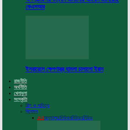
কেএসআর
ইসরায়েলে ক্ষেপণাস্ত্র হামলা চালালো ইরান
রাজনীতি
অর্থনীতি
খেলাধুলা
সংস্কৃতি
শিল্প ও সাহিত্য
বিনোদন
All
অন্যান্য
ঢালিউড
বলিউড
হলিউড