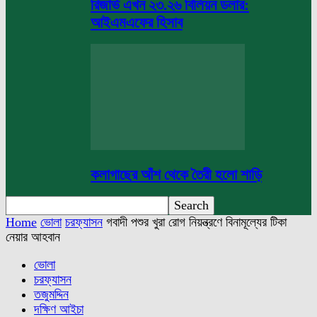
রিজার্ভ এখন ২৩.২৬ বিলিয়ন ডলার:
আইএমএফের হিসাব
কলাগাছের আঁশ থেকে তৈরী হলো শাড়ি
Home
ভোলা
চরফ্যাসন
গবাদী পশুর খুরা রোগ নিয়ন্ত্রণে বিনামূল্যের টিকা
নেয়ার আহবান
ভোলা
চরফ্যাসন
তজুমদ্দিন
দক্ষিণ আইচা