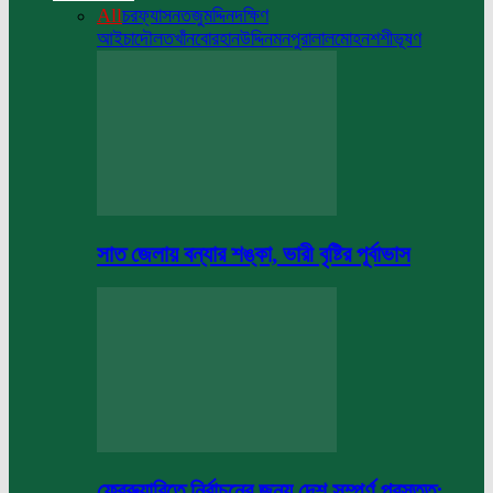
All
চরফ্যাসন
তজুমদ্দিন
দক্ষিণ
আইচা
দৌলতখাঁন
বোরহানউদ্দিন
মনপুরা
লালমোহন
শশীভূষণ
সাত জেলায় বন্যার শঙ্কা, ভারী বৃষ্টির পূর্বাভাস
ফেব্রুয়ারিতে নির্বাচনের জন্য দেশ সম্পূর্ণ প্রস্তুত: