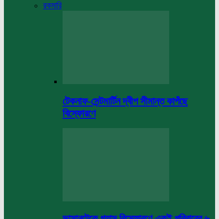
রকমারি
টেকনাফ-সেন্টমার্টিন দ্বীপ সীমান্ত কাপঁছে
বিস্ফোরণে
ভাসানটেকে গ্যাস বিস্ফোরণে একই পরিবারের ৬