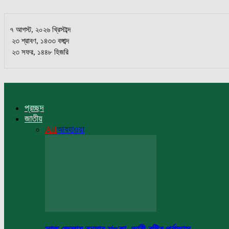
৭ আগস্ট, ২০২৬ খ্রিস্টাব্দ
২৩ শ্রাবণ, ১৪৩৩ বঙ্গাব্দ
২৩ সফর, ১৪৪৮ হিজরি
প্রচ্ছদ
জাতীয়
All
আবহাওয়া