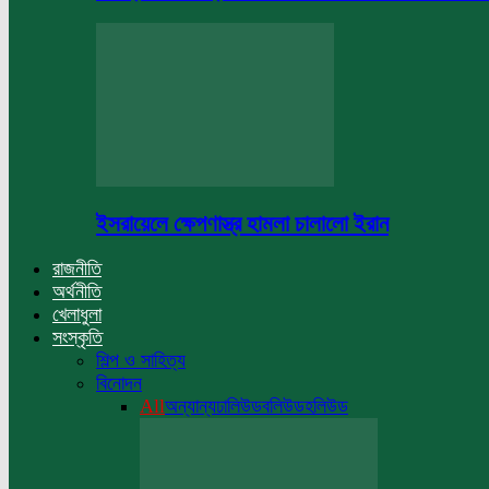
ইসরায়েলে ক্ষেপণাস্ত্র হামলা চালালো ইরান
রাজনীতি
অর্থনীতি
খেলাধুলা
সংস্কৃতি
শিল্প ও সাহিত্য
বিনোদন
All
অন্যান্য
ঢালিউড
বলিউড
হলিউড