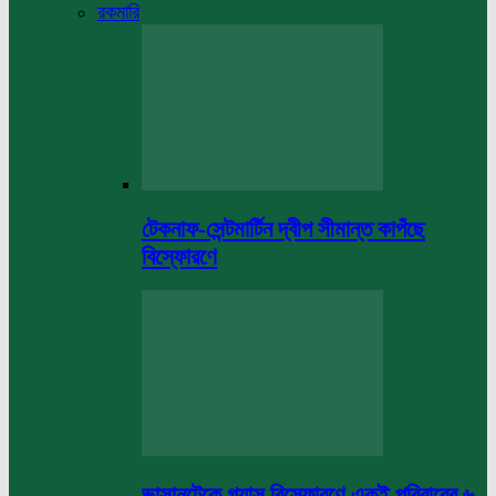
রকমারি
টেকনাফ-সেন্টমার্টিন দ্বীপ সীমান্ত কাপঁছে
বিস্ফোরণে
ভাসানটেকে গ্যাস বিস্ফোরণে একই পরিবারের ৬