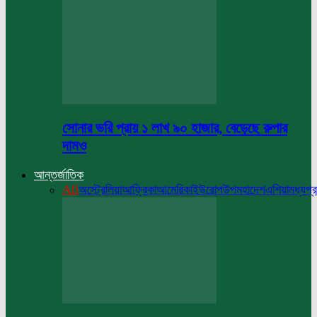
সোনার ভরি প্রায় ১ লাখ ৯০ হাজার, বেড়েছে রুপার
দামও
আন্তর্জাতিক
All
অস্ট্রেলিয়া
আফ্রিকা
আমেরিকা
ইউরোপ
উপমহাদেশ
এশিয়া
মধ্যপ্র