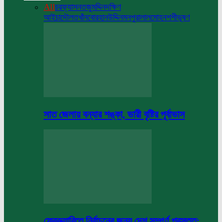
All
চরফ্যাসন
তজুমদ্দিন
দক্ষিণ
আইচা
দৌলতখাঁন
বোরহানউদ্দিন
মনপুরা
লালমোহন
শশীভূষণ
সাত জেলায় বন্যার শঙ্কা, ভারী বৃষ্টির পূর্বাভাস
ফেব্রুয়ারিতে নির্বাচনের জন্য দেশ সম্পূর্ণ প্রস্তুত: