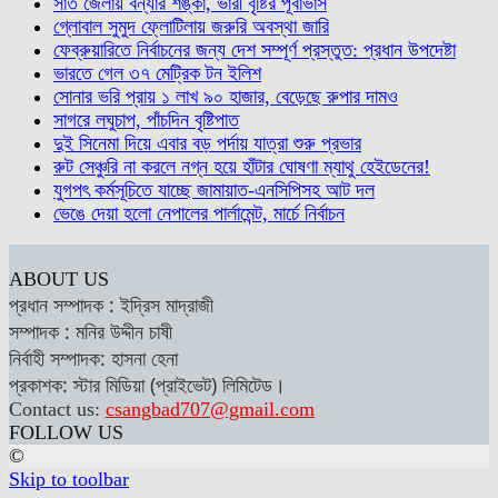
সাত জেলায় বন্যার শঙ্কা, ভারী বৃষ্টির পূর্বাভাস
গ্লোবাল সুমুদ ফ্লোটিলায় জরুরি অবস্থা জারি
ফেব্রুয়ারিতে নির্বাচনের জন্য দেশ সম্পূর্ণ প্রস্তুত: প্রধান উপদেষ্টা
ভারতে গেল ৩৭ মেট্রিক টন ইলিশ
সোনার ভরি প্রায় ১ লাখ ৯০ হাজার, বেড়েছে রুপার দামও
সাগরে লঘুচাপ, পাঁচদিন বৃষ্টিপাত
দুই সিনেমা দিয়ে এবার বড় পর্দায় যাত্রা শুরু প্রভার
রুট সেঞ্চুরি না করলে নগ্ন হয়ে হাঁটার ঘোষণা ম্যাথু হেইডেনের!
যুগপৎ কর্মসূচিতে যাচ্ছে জামায়াত-এনসিপিসহ আট দল
ভেঙে দেয়া হলো নেপালের পার্লামেন্ট, মার্চে নির্বাচন
ABOUT US
প্রধান সম্পাদক : ইদ্রিস মাদ্রাজী
সম্পাদক : মনির উদ্দীন চাষী
নির্বাহী সম্পাদক: হাসনা হেনা
প্রকাশক: স্টার মিডিয়া (প্রাইভেট) লিমিটেড।
Contact us:
csangbad707@gmail.com
FOLLOW US
©
Skip to toolbar