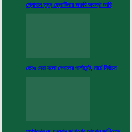
গ্লোবাল সুমুদ ফ্লোটিলায় জরুরি অবস্থা জারি
ভেঙে দেয়া হলো নেপালের পার্লামেন্ট, মার্চে নির্বাচন
অপপ্রচার নয় ধন্যবাদ জানানোর আহবান জানিয়েছে