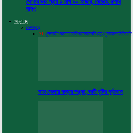
সোনার ভরি প্রায় ১ লাখ ৯০ হাজার, বেড়েছে রুপার
দামও
অন্যান্য
দেশজুড়ে
All
খুলনা
চট্টগ্রাম
ঢাকা
বরিশাল
ময়মনসিংহ
রংপুর
রাজশাহী
সিলেট
সাত জেলায় বন্যার শঙ্কা, ভারী বৃষ্টির পূর্বাভাস