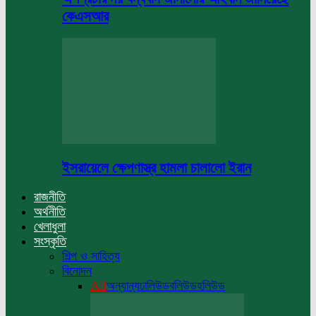
কেএসআর
ইসরায়েলে ক্ষেপণাস্ত্র হামলা চালালো ইরান
রাজনীতি
অর্থনীতি
খেলাধুলা
সংস্কৃতি
শিল্প ও সাহিত্য
বিনোদন
All
অন্যান্য
ঢালিউড
বলিউড
হলিউড