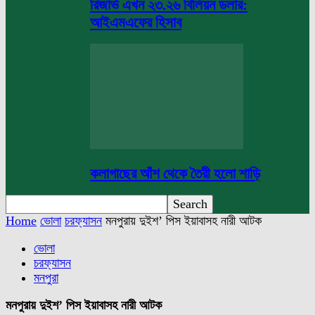
রিজার্ভ এখন ২৩.২৬ বিলিয়ন ডলার:
আইএমএফের হিসাব
কলাগাছের আঁশ থেকে তৈরী হলো শাড়ি
Home
ভোলা
চরফ্যাসন
মনপুরায় দুইশ’ পিস ইয়াবাসহ নারী আটক
ভোলা
চরফ্যাসন
মনপুরা
মনপুরায় দুইশ’ পিস ইয়াবাসহ নারী আটক