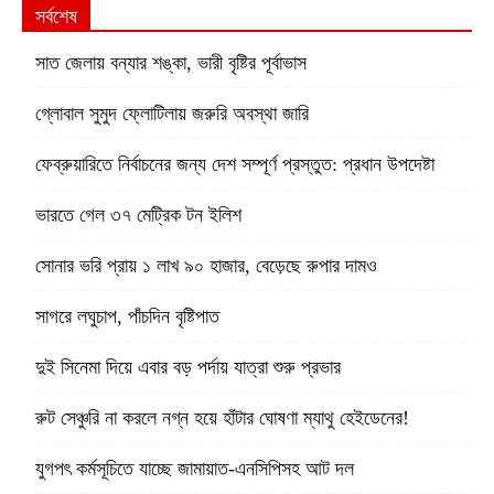
সর্বশেষ
সাত জেলায় বন্যার শঙ্কা, ভারী বৃষ্টির পূর্বাভাস
গ্লোবাল সুমুদ ফ্লোটিলায় জরুরি অবস্থা জারি
ফেব্রুয়ারিতে নির্বাচনের জন্য দেশ সম্পূর্ণ প্রস্তুত: প্রধান উপদেষ্টা
ভারতে গেল ৩৭ মেট্রিক টন ইলিশ
সোনার ভরি প্রায় ১ লাখ ৯০ হাজার, বেড়েছে রুপার দামও
সাগরে লঘুচাপ, পাঁচদিন বৃষ্টিপাত
দুই সিনেমা দিয়ে এবার বড় পর্দায় যাত্রা শুরু প্রভার
রুট সেঞ্চুরি না করলে নগ্ন হয়ে হাঁটার ঘোষণা ম্যাথু হেইডেনের!
যুগপৎ কর্মসূচিতে যাচ্ছে জামায়াত-এনসিপিসহ আট দল