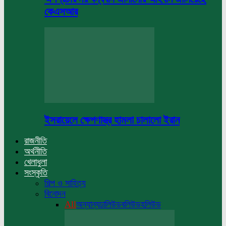
কেএসআর
ইসরায়েলে ক্ষেপণাস্ত্র হামলা চালালো ইরান
রাজনীতি
অর্থনীতি
খেলাধুলা
সংস্কৃতি
শিল্প ও সাহিত্য
বিনোদন
All
অন্যান্য
ঢালিউড
বলিউড
হলিউড