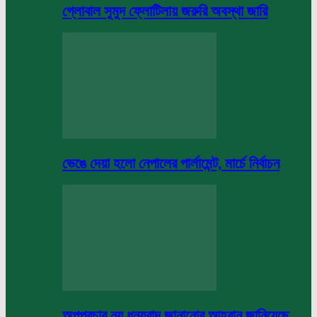
গ্লোবাল সুমুদ ফ্লোটিলায় জরুরি অবস্থা জারি
ভেঙে দেয়া হলো নেপালের পার্লামেন্ট, মার্চে নির্বাচন
অপপ্রচার নয় ধন্যবাদ জানানোর আহবান জানিয়েছে