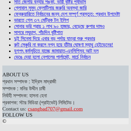
সাত জেলায় বন্যার শঙ্কা, ভারী বৃষ্টির পূর্বাভাস
গ্লোবাল সুমুদ ফ্লোটিলায় জরুরি অবস্থা জারি
ফেব্রুয়ারিতে নির্বাচনের জন্য দেশ সম্পূর্ণ প্রস্তুত: প্রধান উপদেষ্টা
ভারতে গেল ৩৭ মেট্রিক টন ইলিশ
সোনার ভরি প্রায় ১ লাখ ৯০ হাজার, বেড়েছে রুপার দামও
সাগরে লঘুচাপ, পাঁচদিন বৃষ্টিপাত
দুই সিনেমা দিয়ে এবার বড় পর্দায় যাত্রা শুরু প্রভার
রুট সেঞ্চুরি না করলে নগ্ন হয়ে হাঁটার ঘোষণা ম্যাথু হেইডেনের!
যুগপৎ কর্মসূচিতে যাচ্ছে জামায়াত-এনসিপিসহ আট দল
ভেঙে দেয়া হলো নেপালের পার্লামেন্ট, মার্চে নির্বাচন
ABOUT US
প্রধান সম্পাদক : ইদ্রিস মাদ্রাজী
সম্পাদক : মনির উদ্দীন চাষী
নির্বাহী সম্পাদক: হাসনা হেনা
প্রকাশক: স্টার মিডিয়া (প্রাইভেট) লিমিটেড।
Contact us:
csangbad707@gmail.com
FOLLOW US
©