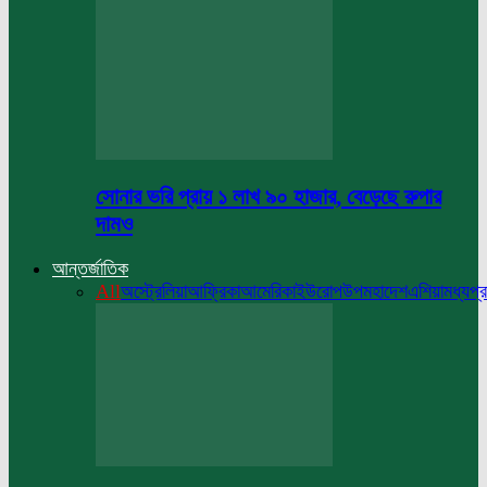
সোনার ভরি প্রায় ১ লাখ ৯০ হাজার, বেড়েছে রুপার
দামও
আন্তর্জাতিক
All
অস্ট্রেলিয়া
আফ্রিকা
আমেরিকা
ইউরোপ
উপমহাদেশ
এশিয়া
মধ্যপ্র