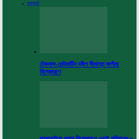
রকমারি
টেকনাফ-সেন্টমার্টিন দ্বীপ সীমান্ত কাপঁছে
বিস্ফোরণে
ভাসানটেকে গ্যাস বিস্ফোরণে একই পরিবারের ৬