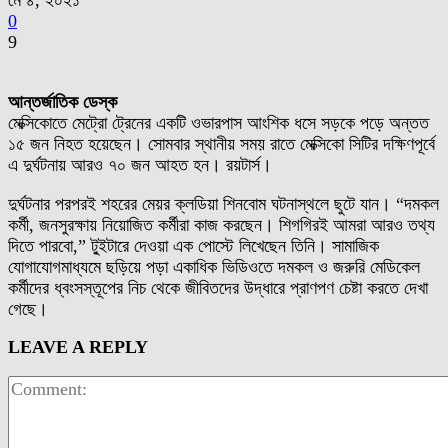
মে ৪, ২০২১
0
9
আন্তর্জাতিক ডেস্ক
মেক্সিকোতে মেট্রো ট্রেনের একটি ওভারপাস আংশিক ধসে সড়কে পড়ে অন্তত
১৫ জন নিহত হয়েছেন। সোমবার স্থানীয় সময় রাতে মেক্সিকো সিটির দক্ষিণপূর্বে
এ দুর্ঘটনায় আরও ৭০ জন আহত হন। রয়টার্স।
দুর্ঘটনার পরপরই শহরের মেয়র ক্লডিয়া শিনবোম ঘটনাস্থলে ছুটে যান। “দমকল
কর্মী, জনসুরক্ষায় নিয়োজিত কর্মীরা কাজ করছেন। শিগগিরই আমরা আরও তথ্য
দিতে পারবো,” টু্ইটারে দেওয়া এক পোস্টে লিখেছেন তিনি। সামাজিক
যোগাযোগমাধ্যমে ছড়িয়ে পড়া একাধিক ভিডিওতে দমকল ও জরুরি মেডিকেল
কর্মীদের ধ্বংসস্তূপের নিচ থেকে জীবিতদের উদ্ধারে প্রাণপণ চেষ্টা করতে দেখা
গেছে।
LEAVE A REPLY