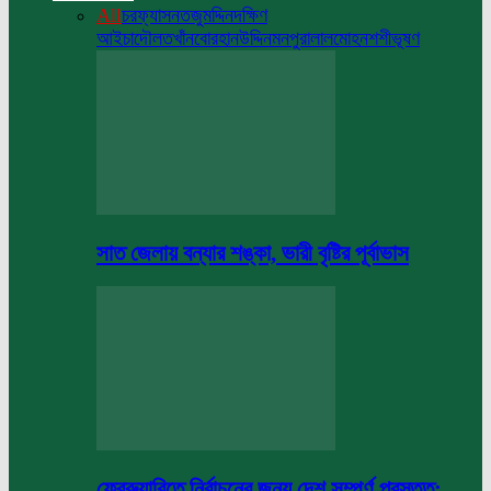
All
চরফ্যাসন
তজুমদ্দিন
দক্ষিণ
আইচা
দৌলতখাঁন
বোরহানউদ্দিন
মনপুরা
লালমোহন
শশীভূষণ
সাত জেলায় বন্যার শঙ্কা, ভারী বৃষ্টির পূর্বাভাস
ফেব্রুয়ারিতে নির্বাচনের জন্য দেশ সম্পূর্ণ প্রস্তুত: