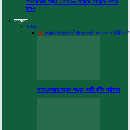
সোনার ভরি প্রায় ১ লাখ ৯০ হাজার, বেড়েছে রুপার
দামও
অন্যান্য
দেশজুড়ে
All
খুলনা
চট্টগ্রাম
ঢাকা
বরিশাল
ময়মনসিংহ
রংপুর
রাজশাহী
সিলেট
সাত জেলায় বন্যার শঙ্কা, ভারী বৃষ্টির পূর্বাভাস