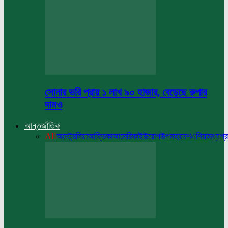
সোনার ভরি প্রায় ১ লাখ ৯০ হাজার, বেড়েছে রুপার
দামও
আন্তর্জাতিক
All
অস্ট্রেলিয়া
আফ্রিকা
আমেরিকা
ইউরোপ
উপমহাদেশ
এশিয়া
মধ্যপ্র