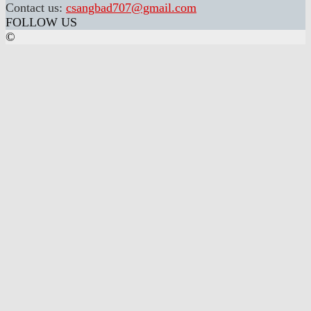
Contact us:
csangbad707@gmail.com
FOLLOW US
©