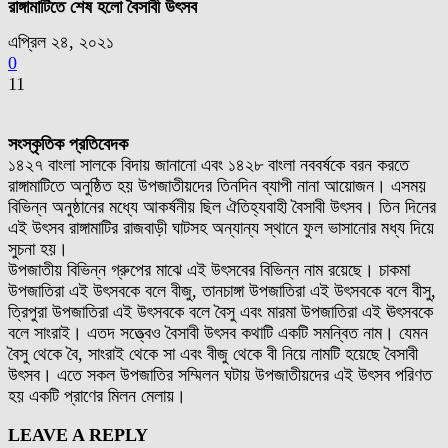
রাঙ্গামাটিতে শেষ হলো বৈসাবী উৎসব
এপ্রিল ২৪, ২০২১
0
11
সংস্কৃতিক প্রতিবেদক
১৪২৭ বাংলা সালকে বিদায় জানানো এবং ১৪২৮ বাংলা নববর্ষকে বরন করতে
রাঙ্গামাটিতে অনুষ্ঠিত হয় উপজাতীয়দের তিনদিন ব্যাপী নানা আয়োজন। এসময়
বিভিন্ন অনুষ্ঠানের মধ্যে আকর্ষনীয় ছিল ঐতিহ্যবাহী বৈসাবী উৎসব। তিন দিনের
এই উৎসব রাঙ্গামাটির রাজবাড়ী ঘাটসহ অন্যান্য স্থানে ফুল ভাসানোর মধ্য দিয়ে
সুচনা হয়।
উপজাতীয় বিভিন্ন গ্রুপের মাঝে এই উৎসবের বিভিন্ন নাম রয়েছে। চাকমা
উপজাতিরা এই উৎসবকে বলে বীজু, তানচাঙ্গা উপজাতিরা এই উৎসবকে বলে বীসু,
ত্রিপুরা উপজাতিরা এই উৎসবকে বলে বৈসু এবং মারমা উপজাতিরা এই ঊৎসবকে
বলে সাংরাই। এতদ সত্ত্বেও বৈসাবী উৎসব কথাটি একটি সমন্বিত নাম। যেমন
বৈসু থেকে বৈ, সাংরাই থেকে সা এবং বীজু থেকে বী নিয়ে নামটি হয়েছে বৈসাবী
উৎসব। এতে সকল উপজাতির সম্মিলন ঘটায় উপজাতীয়দের এই উৎসব পরিণত
হয় একটি প্রাণের মিলন মেলায়।
LEAVE A REPLY