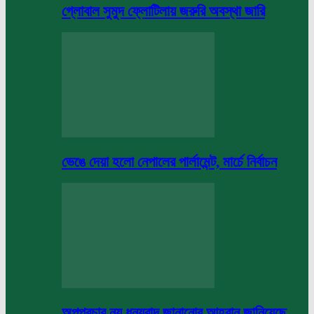
গ্লোবাল সুমুদ ফ্লোটিলায় জরুরি অবস্থা জারি
ভেঙে দেয়া হলো নেপালের পার্লামেন্ট, মার্চে নির্বাচন
অপপ্রচার নয় ধন্যবাদ জানানোর আহবান জানিয়েছে