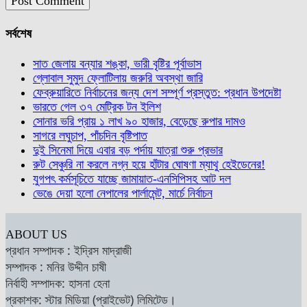
সর্বশেষ
সাত জেলায় বন্যার শঙ্কা, ভারী বৃষ্টির পূর্বাভাস
গ্লোবাল সুমুদ ফ্লোটিলায় জরুরি অবস্থা জারি
ফেব্রুয়ারিতে নির্বাচনের জন্য দেশ সম্পূর্ণ প্রস্তুত: প্রধান উপদেষ্টা
ভারতে গেল ৩৭ মেট্রিক টন ইলিশ
সোনার ভরি প্রায় ১ লাখ ৯০ হাজার, বেড়েছে রুপার দামও
সাগরে লঘুচাপ, পাঁচদিন বৃষ্টিপাত
দুই সিনেমা দিয়ে এবার বড় পর্দায় যাত্রা শুরু প্রভার
রুট সেঞ্চুরি না করলে নগ্ন হয়ে হাঁটার ঘোষণা ম্যাথু হেইডেনের!
যুগপৎ কর্মসূচিতে যাচ্ছে জামায়াত-এনসিপিসহ আট দল
ভেঙে দেয়া হলো নেপালের পার্লামেন্ট, মার্চে নির্বাচন
ABOUT US
প্রধান সম্পাদক : ইদ্রিস মাদ্রাজী
সম্পাদক : মনির উদ্দীন চাষী
নির্বাহী সম্পাদক: হাসনা হেনা
প্রকাশক: স্টার মিডিয়া (প্রাইভেট) লিমিটেড।