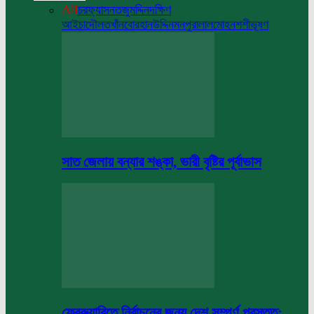
All
চরফ্যাসন
তজুমদ্দিন
দক্ষিণ
আইচা
দৌলতখাঁন
বোরহানউদ্দিন
মনপুরা
লালমোহন
শশীভূষণ
সাত জেলায় বন্যার শঙ্কা, ভারী বৃষ্টির পূর্বাভাস
ফেব্রুয়ারিতে নির্বাচনের জন্য দেশ সম্পূর্ণ প্রস্তুত: