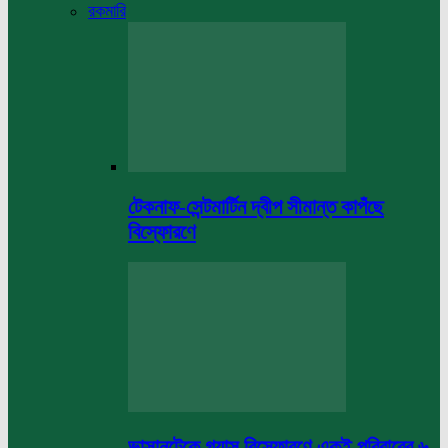
রকমারি
টেকনাফ-সেন্টমার্টিন দ্বীপ সীমান্ত কাপঁছে
বিস্ফোরণে
ভাসানটেকে গ্যাস বিস্ফোরণে একই পরিবারের ৬