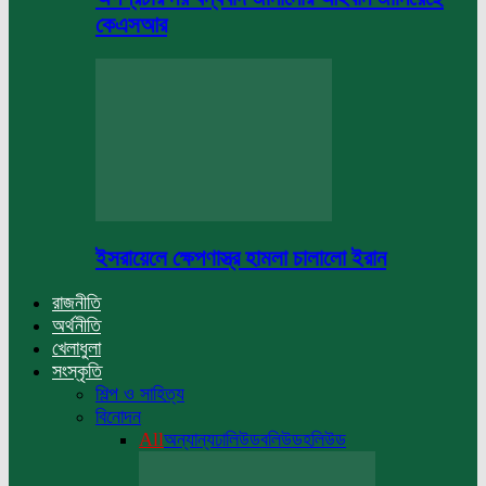
কেএসআর
ইসরায়েলে ক্ষেপণাস্ত্র হামলা চালালো ইরান
রাজনীতি
অর্থনীতি
খেলাধুলা
সংস্কৃতি
শিল্প ও সাহিত্য
বিনোদন
All
অন্যান্য
ঢালিউড
বলিউড
হলিউড