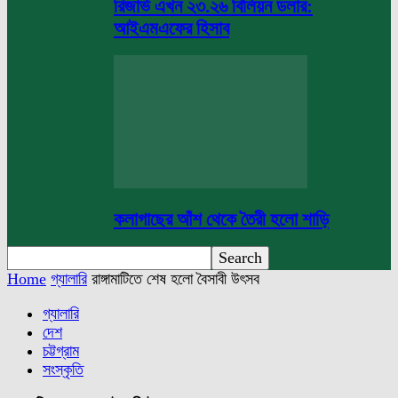
রিজার্ভ এখন ২৩.২৬ বিলিয়ন ডলার:
আইএমএফের হিসাব
কলাগাছের আঁশ থেকে তৈরী হলো শাড়ি
Home
গ্যালারি
রাঙ্গামাটিতে শেষ হলো বৈসাবী উৎসব
গ্যালারি
দেশ
চট্টগ্রাম
সংস্কৃতি