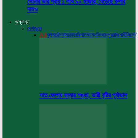
সোনার ভরি প্রায় ১ লাখ ৯০ হাজার, বেড়েছে রুপার
দামও
অন্যান্য
দেশজুড়ে
All
খুলনা
চট্টগ্রাম
ঢাকা
বরিশাল
ময়মনসিংহ
রংপুর
রাজশাহী
সিলেট
সাত জেলায় বন্যার শঙ্কা, ভারী বৃষ্টির পূর্বাভাস