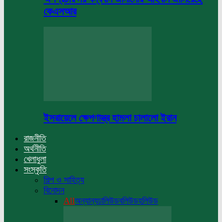
কেএসআর
ইসরায়েলে ক্ষেপণাস্ত্র হামলা চালালো ইরান
রাজনীতি
অর্থনীতি
খেলাধুলা
সংস্কৃতি
শিল্প ও সাহিত্য
বিনোদন
All
অন্যান্য
ঢালিউড
বলিউড
হলিউড