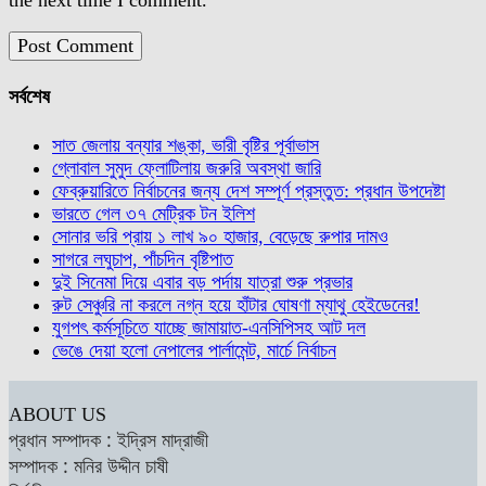
the next time I comment.
সর্বশেষ
সাত জেলায় বন্যার শঙ্কা, ভারী বৃষ্টির পূর্বাভাস
গ্লোবাল সুমুদ ফ্লোটিলায় জরুরি অবস্থা জারি
ফেব্রুয়ারিতে নির্বাচনের জন্য দেশ সম্পূর্ণ প্রস্তুত: প্রধান উপদেষ্টা
ভারতে গেল ৩৭ মেট্রিক টন ইলিশ
সোনার ভরি প্রায় ১ লাখ ৯০ হাজার, বেড়েছে রুপার দামও
সাগরে লঘুচাপ, পাঁচদিন বৃষ্টিপাত
দুই সিনেমা দিয়ে এবার বড় পর্দায় যাত্রা শুরু প্রভার
রুট সেঞ্চুরি না করলে নগ্ন হয়ে হাঁটার ঘোষণা ম্যাথু হেইডেনের!
যুগপৎ কর্মসূচিতে যাচ্ছে জামায়াত-এনসিপিসহ আট দল
ভেঙে দেয়া হলো নেপালের পার্লামেন্ট, মার্চে নির্বাচন
ABOUT US
প্রধান সম্পাদক : ইদ্রিস মাদ্রাজী
সম্পাদক : মনির উদ্দীন চাষী