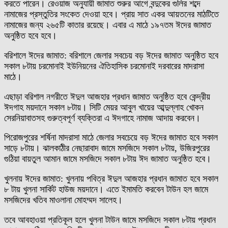
করতে পারেন। রেওয়াজ অনুযায়ী জামাত শুরুর আগে বন্দুকের গুলির শব্দে
নামাজের প্রস্তুতির সংকেত দেওয়া হবে। প্রায় সাত একর আয়তনের মাঠটিতে
নামাজের জন্য ২৬৫টি কাতার রয়েছে। এবার এ মাঠে ১৯৭তম ঈদের জামাত
অনুষ্ঠিত হবে হবে।
বরিশালে ঈদের জামাত: বরিশালে জেলার সবচেয় বড় ঈদের জামাত অনুষ্ঠিত হবে
সকাল ৮টায় চরমোনাই ইউনিয়নের ঐতিহাসিক চরমোনাই দরবারের মাদরাসা
মাঠে।
এছাড়া বরিশাল নগরীতে ঈদুল আজহার প্রধান জামাত অনুষ্ঠিত হবে কেন্দ্রীয়
ঈদগাহ ময়দানে সকাল ৮টায়। সিটি মেয়র আবুল খায়ের আব্দুল্লাহ খোকন
সেরনিয়াবাতসহ গুরুত্বপূর্ণ ব্যক্তিরা এ ঈদগাহে নামাজ আদায় করবেন।
পিরোজপুরের শর্ষিনা মাদরাসা মাঠে জেলার সবচেয়ে বড় ঈদের জামাত হবে সকাল
সাড়ে ৮টায়। ঝালকাঠীর নেছারাবাদ জামে মসজিদে সকাল ৮টায়, উজিরপুরের
গুঠিয়া বায়তুল আমান জামে মসজিদে সকাল ৮টায় ঈদ জামাত অনুষ্ঠিত হবে।
খুলনায় ঈদের জামাত: খুলনায় পবিত্র ঈদুল আজহার প্রধান জামাত হবে সকাল
৮ টায় খুলনা সার্কিট হাউজ ময়দানে। এতে ইমামতি করবেন টাউন হল জামে
মসজিদের খতিব মাওলানা মোহম্মদ সালেহ।
তবে আবহাওয়া প্রতিকূল হলে খুলনা টাউন জামে মসজিদে সকাল ৮টায় প্রধান