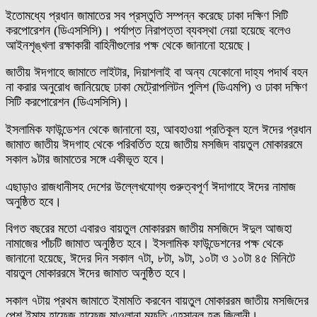
ইতোমধ্যে প্রধান জামাতের সব প্রস্তুতি সম্পন্ন করেছে ঢাকা দক্ষিণ সিটি
করপোরেশন (ডিএসসিসি)। পর্যাপ্ত নিরাপত্তা ব্যবস্থা নেয়া হয়েছে বলেও
আইনশৃঙ্খলা রক্ষাকারী বাহিনীগুলোর পক্ষ থেকে জানানো হয়েছে।
জাতীয় ঈদগাহে জামাতে লাইটার, দিয়াশলাই বা অন্য যেকোনো দাহ্য পদার্থ বহন
না করার অনুরোধ জানিয়েছে ঢাকা মেট্রোপলিটন পুলিশ (ডিএমপি) ও ঢাকা দক্ষিণ
সিটি করপোরেশন (ডিএসসিসি)।
ইসলামিক ফাউন্ডেশন থেকে জানানো হয়, আবহাওয়া প্রতিকূল হলে ঈদের প্রধান
জামাত জাতীয় ঈদগাহ থেকে পরিবর্তিত হয়ে জাতীয় মসজিদ বায়তুল মোকাররমে
সকাল ৯টার জামাতের সঙ্গে একীভূত হবে।
এছাড়াও রাজধানীসহ দেশের উল্লেখযোগ্য গুরুত্বপূর্ণ ঈদাগাহে ঈদের নামাজ
অনুষ্ঠিত হবে।
বিগত বছরের মতো এবারও বায়তুল মোকাররম জাতীয় মসজিদে ঈদুল আজহা
নামাজের পাঁচটি জামাত অনুষ্ঠিত হবে। ইসলামিক ফাউন্ডেশনের পক্ষ থেকে
জানানো হয়েছে, ঈদের দিন সকাল ৭টা, ৮টা, ৯টা, ১০টা ও ১০টা ৪৫ মিনিটে
বায়তুল মোকাররমে ঈদের জামাত অনুষ্ঠিত হবে।
সকাল ৭টায় প্রথম জামাতে ইমামতি করবেন বায়তুল মোকাররম জাতীয় মসজিদের
পেশ ইমাম হাফেজ হাফেজ মাওলানা মুফতি এহসানুল হক জিলানী।