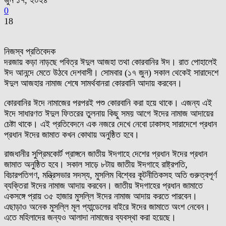
জুন ১৭, ২০২৪
0
18
নিজস্ব প্রতিবেদক
দরজায় কড়া নাড়ছে পবিত্র ঈদুল আজহা তথা কোরবানির ঈদ। রাত পোহালেই
ঈদ আনন্দে মেতে উঠবে দেশবাসী। সোমবার (১৭ জুন) সকাল থেকেই সারাদেশে
ঈদুল আজহার নামাজ শেষে সামর্থবানরা কোরবানি আদায় করবেন।
কোরবানির ঈদে নামাজের পরপরই পশু কোরবানি করা হয়ে থাকে। এজন্য এই
ঈদে সাধারণত ঈদুল ফিতরের তুলনায় কিছু সময় আগে ঈদের নামাজ আদায়ের
চেষ্টা থাকে। এই প্রতিবেদনে এক নজরে দেখে নেবো ঢাকাসহ সারাদেশে প্রধান
প্রধান ঈদের জামাত কখন কোথায় অনুষ্ঠিত হবে।
রাজধানীর সুপ্রিমকোর্ট প্রাঙ্গনে জাতীয় ঈদগাহে দেশের প্রধান ঈদের প্রধান
জামাত অনুষ্ঠিত হবে। সকাল সাড়ে ৮টায় জাতীয় ঈদগাহে রাষ্ট্রপতি,
বিচারপতিগণ, মন্ত্রিসভার সদস্য, মুসলিম বিশ্বের কূটনীতিকসহ অতি গুরুত্বপূর্ণ
ব্যক্তিরা ঈদের নামাজ আদায় করবেন। জাতীয় ঈদগাহের প্রধান জামাতে
একসঙ্গে প্রায় ৩৫ হাজার মুসল্লি ঈদের নামাজ আদায় করতে পারবেন।
এছাড়াও অনেক মুসল্লি মূল প্যান্ডেলের বাইরে ঈদের জামাতে অংশ নেবেন।
এতে মহিলাদের জন্যও আলাদা নামাজের ব্যবস্থা করা হয়েছে।