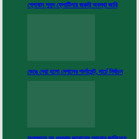
গ্লোবাল সুমুদ ফ্লোটিলায় জরুরি অবস্থা জারি
ভেঙে দেয়া হলো নেপালের পার্লামেন্ট, মার্চে নির্বাচন
অপপ্রচার নয় ধন্যবাদ জানানোর আহবান জানিয়েছে