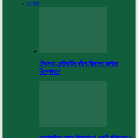
রকমারি
টেকনাফ-সেন্টমার্টিন দ্বীপ সীমান্ত কাপঁছে
বিস্ফোরণে
ভাসানটেকে গ্যাস বিস্ফোরণে একই পরিবারের ৬