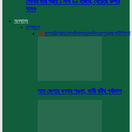
সোনার ভরি প্রায় ১ লাখ ৯০ হাজার, বেড়েছে রুপার
দামও
অন্যান্য
দেশজুড়ে
All
খুলনা
চট্টগ্রাম
ঢাকা
বরিশাল
ময়মনসিংহ
রংপুর
রাজশাহী
সিলেট
সাত জেলায় বন্যার শঙ্কা, ভারী বৃষ্টির পূর্বাভাস