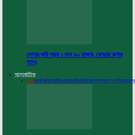
সোনার ভরি প্রায় ১ লাখ ৯০ হাজার, বেড়েছে রুপার
দামও
আন্তর্জাতিক
All
অস্ট্রেলিয়া
আফ্রিকা
আমেরিকা
ইউরোপ
উপমহাদেশ
এশিয়া
মধ্যপ্র