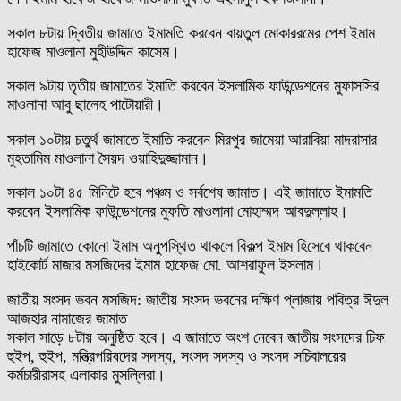
সকাল ৮টায় দ্বিতীয় জামাতে ইমামতি করবেন বায়তুল মোকাররমের পেশ ইমাম
হাফেজ মাওলানা মুহীউদ্দিন কাসেম।
সকাল ৯টায় তৃতীয় জামাতের ইমাতি করবেন ইসলামিক ফাউন্ডেশনের মুফাসসির
মাওলানা আবু ছালেহ পাটোয়ারী।
সকাল ১০টায় চতুর্থ জামাতে ইমাতি করবেন মিরপুর জামেয়া আরাবিয়া মাদরাসার
মুহতামিম মাওলানা সৈয়দ ওয়াহিদুজ্জামান।
সকাল ১০টা ৪৫ মিনিটে হবে পঞ্চম ও সর্বশেষ জামাত। এই জামাতে ইমামতি
করবেন ইসলামিক ফাউন্ডেশনের মুফতি মাওলানা মোহাম্মদ আবদুল্লাহ।
পাঁচটি জামাতে কোনো ইমাম অনুপস্থিত থাকলে বিকল্প ইমাম হিসেবে থাকবেন
হাইকোর্ট মাজার মসজিদের ইমাম হাফেজ মো. আশরাফুল ইসলাম।
জাতীয় সংসদ ভবন মসজিদ: জাতীয় সংসদ ভবনের দক্ষিণ প্লাজায় পবিত্র ঈদুল
আজহার নামাজের জামাত
সকাল সাড়ে ৮টায় অনুষ্ঠিত হবে। এ জামাতে অংশ নেবেন জাতীয় সংসদের চিফ
হুইপ, হুইপ, মন্ত্রিপরিষদের সদস্য, সংসদ সদস্য ও সংসদ সচিবালয়ের
কর্মচারীরাসহ এলাকার মুসল্লিরা।