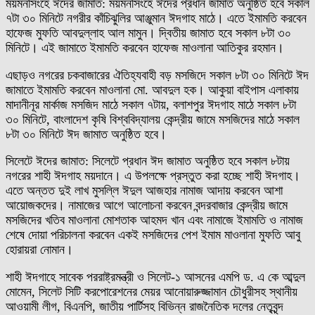
ময়মনসিংহে ঈদের জামাত: ময়মনসিংহে ঈদের প্রধান জামাত অনুষ্ঠিত হবে সকাল
৭টা ৩০ মিনিটে নগরীর কাঁচিঝুলির আঞ্জুমান ঈদগাহ মাঠে। এতে ইমামতি করবেন
হাফেজ মুফতি আবদুল্লাহ আল মামুন। দ্বিতীয় জামাত হবে সকাল ৮টা ৩০
মিনিটে। এই জামাতে ইমামতি করবেন হাফেজ মাওলানা আতিকুর রহমান।
এছাড়ও নগরের চকবাজারের ঐতিহ্যবাহী বড় মসজিদে সকাল ৮টা ৩০ মিনিটে ঈদ
জামাতে ইমামতি করবেন মাওলানা মো. আবদুল হক। আকুয়া বাইপাস এলাকায়
মাদানীনূর মার্কাজ মসজিদ মাঠে সকাল ৭টায়, বলাশপুর ঈদগাহ মাঠে সকাল ৮টা
৩০ মিনিটে, বাংলাদেশ কৃষি বিশ্ববিদ্যালয় কেন্দ্রীয় জামে মসজিদের মাঠে সকাল
৮টা ৩০ মিনিটে ঈদ জামাত অনুষ্ঠিত হবে।
সিলেটে ঈদের জামাত: সিলেটে প্রধান ঈদ জামাত অনুষ্ঠিত হবে সকাল ৮টায়
নগরের শাহী ঈদগাহ ময়দানে। এ উপলক্ষে প্রস্তুত করা হচ্ছে শাহী ঈদগাহ।
এতে অন্তত দুই লাখ মুসল্লি ঈদুল আজহার নামাজ আদায় করবেন আশা
আয়োজকদের। নামাজের আগে আলোচনা করবেন বন্দরবাজার কেন্দ্রীয় জামে
মসজিদের খতিব মাওলানা মোশতাক আহমদ খান এবং নামাজে ইমামতি ও নামাজ
শেষে দোয়া পরিচালনা করবেন একই মসজিদের পেশ ইমাম মাওলানা মুফতি আবু
হোরায়রা নোমান।
শাহী ঈদগাহে সাবেক পররাষ্ট্রমন্ত্রী ও সিলেট-১ আসনের এমপি ড. এ কে আব্দুল
মোমেন, সিলেট সিটি করপোরেশনের মেয়র আনোয়ারুজ্জামান চৌধুরীসহ স্থানীয়
আওয়ামী লীগ, বিএনপি, জাতীয় পার্টিসহ বিভিন্ন রাজনৈতিক দলের নেতৃবৃন্দ