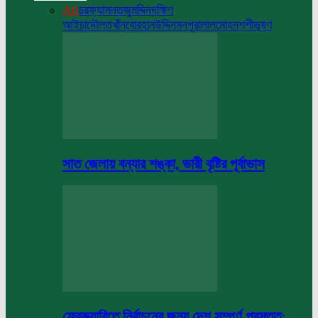
All
চরফ্যাসন
তজুমদ্দিন
দক্ষিণ
আইচা
দৌলতখাঁন
বোরহানউদ্দিন
মনপুরা
লালমোহন
শশীভূষণ
সাত জেলায় বন্যার শঙ্কা, ভারী বৃষ্টির পূর্বাভাস
ফেব্রুয়ারিতে নির্বাচনের জন্য দেশ সম্পূর্ণ প্রস্তুত: