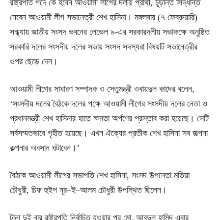
রাষ্ট্রপতি পদে কে হবেন আওয়ামী লীগের দলীয় প্রার্থী, চূড়ান্ত সিদ্ধান্ত
নেবেন আওয়ামী লীগ সভানেত্রী শেখ হাসিনা। মঙ্গলবার (৭ ফেব্রুয়ারি)
সন্ধ্যায় জাতীয় সংসদ ভবনের লেভেল ৯-এর সরকারদলীয় সভাকক্ষে অনুষ্ঠিত
সরকারি দলের সংসদীয় দলের সভায় সংসদ সদস্যরা বিষয়টি সভানেত্রীর
ওপর ছেড়ে দেন।
আওয়ামী লীগের সাধারণ সম্পাদক ও সেতুমন্ত্রী ওবায়দুল কাদের বলেন,
‘সংসদীয় দলের বৈঠকে দলের পক্ষে আওয়ামী লীগের সংসদীয় দলের নেতা ও
প্রধানমন্ত্রী শেখ হাসিনার হাতে ক্ষমতা অর্পণের প্রস্তাব করা হয়েছে। সেটি
সর্বসম্মতভাবে গৃহীত হয়েছে। এখন ঐক্যের প্রতীক শেখ হাসিনা সব জল্পনা
কল্পনার অবসান ঘটাবেন।’
বৈঠকে আওয়ামী লীগের সভাপতি শেখ হাসিনা, সংসদ উপনেতা মতিয়া
চৌধুরী, চিফ হুইপ নূর–ই–আলম চৌধুরী উপস্থিত ছিলেন।
টানা দুই বার রাষ্ট্রপতি নির্বাচিত হওয়ার পর মো. আবদুল হামিদ এবার