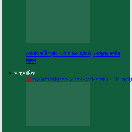
সোনার ভরি প্রায় ১ লাখ ৯০ হাজার, বেড়েছে রুপার
দামও
আন্তর্জাতিক
All
অস্ট্রেলিয়া
আফ্রিকা
আমেরিকা
ইউরোপ
উপমহাদেশ
এশিয়া
মধ্যপ্র