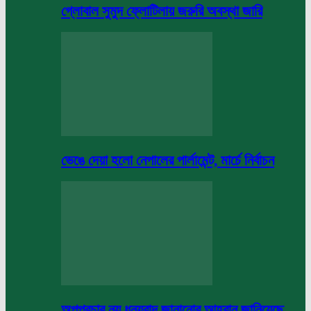
গ্লোবাল সুমুদ ফ্লোটিলায় জরুরি অবস্থা জারি
ভেঙে দেয়া হলো নেপালের পার্লামেন্ট, মার্চে নির্বাচন
অপপ্রচার নয় ধন্যবাদ জানানোর আহবান জানিয়েছে