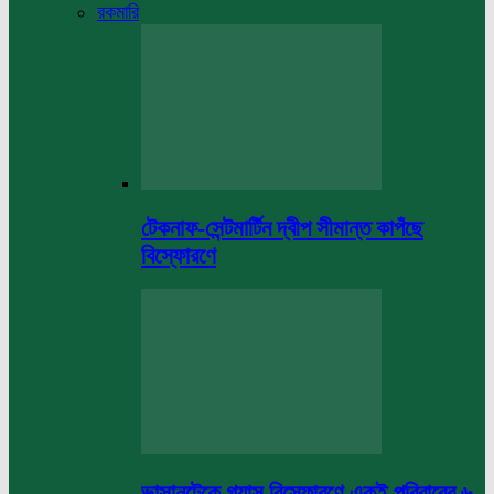
রকমারি
টেকনাফ-সেন্টমার্টিন দ্বীপ সীমান্ত কাপঁছে
বিস্ফোরণে
ভাসানটেকে গ্যাস বিস্ফোরণে একই পরিবারের ৬