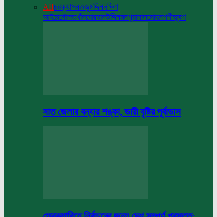
All
চরফ্যাসন
তজুমদ্দিন
দক্ষিণ
আইচা
দৌলতখাঁন
বোরহানউদ্দিন
মনপুরা
লালমোহন
শশীভূষণ
সাত জেলায় বন্যার শঙ্কা, ভারী বৃষ্টির পূর্বাভাস
ফেব্রুয়ারিতে নির্বাচনের জন্য দেশ সম্পূর্ণ প্রস্তুত: