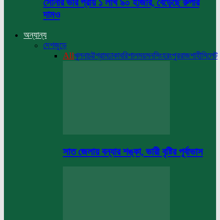
সোনার ভরি প্রায় ১ লাখ ৯০ হাজার, বেড়েছে রুপার
দামও
অন্যান্য
দেশজুড়ে
All
খুলনা
চট্টগ্রাম
ঢাকা
বরিশাল
ময়মনসিংহ
রংপুর
রাজশাহী
সিলেট
সাত জেলায় বন্যার শঙ্কা, ভারী বৃষ্টির পূর্বাভাস