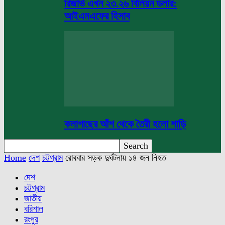
রিজার্ভ এখন ২৩.২৬ বিলিয়ন ডলার:
আইএমএফের হিসাব
কলাগাছের আঁশ থেকে তৈরী হলো শাড়ি
Home
দেশ
চট্টগ্রাম
রোববার সড়ক দুর্ঘটনায় ১৪ জন নিহত
দেশ
চট্টগ্রাম
জাতীয়
বরিশাল
রংপুর