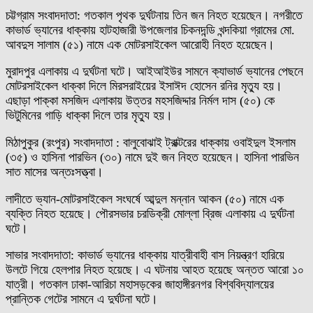
চট্টগ্রাম সংবাদদাতা: গতকাল পৃথক দুর্ঘটনায় তিন জন নিহত হয়েছেন। নগরীতে
কাভার্ড ভ্যানের ধাক্কায় হাটহাজারী উপজেলার চিকনদন্ডি খন্দকিয়া গ্রামের মো.
আবদুস সালাম (৫১) নামে এক মোটরসাইকেল আরোহী নিহত হয়েছেন।
মুরাদপুর এলাকায় এ দুর্ঘটনা ঘটে। আইআইউর সামনে ক্যাভার্ড ভ্যানের পেছনে
মোটরসাইকেল ধাক্কা দিলে মিরসরাইয়ের ইসাঈদ হোসেন রনির মৃত্যু হয়।
এছাড়া পাক্কা মসজিদ এলাকায় উত্তর মহসজিদ্দার নির্মল দাস (৫০) কে
ভিটুমিনের গাড়ি ধাক্কা দিলে তার মৃত্যু হয়।
মিঠাপুকুর (রংপুর) সংবাদদাতা : বালুবোঝাই ট্রাক্টরের ধাক্কায় ওবাইদুল ইসলাম
(৩৫) ও হাসিনা পারভিন (৩০) নামে দুই জন নিহত হয়েছেন। হাসিনা পারভিন
সাত মাসের অন্তঃসত্ত্বা।
লাদীতে ভ্যান-মোটরসাইকেল সংঘর্ষে আব্দুল মন্নান আকন (৫০) নামে এক
ব্যক্তি নিহত হয়েছে। পৌরসভার চরডিক্রী মোল্লা ব্রিজ এলাকায় এ দুর্ঘটনা
ঘটে।
সাভার সংবাদদাতা: কাভার্ড ভ্যানের ধাক্কায় যাত্রীবাহী বাস নিয়ন্ত্রণ হারিয়ে
উলটে গিয়ে হেলপার নিহত হয়েছে। এ ঘটনায় আহত হয়েছে অন্তত আরো ১০
যাত্রী। গতকাল ঢাকা-আরিচা মহাসড়কের জাহাঙ্গীরনগর বিশ্ববিদ্যালয়ের
প্রান্তিক গেটের সামনে এ দুর্ঘটনা ঘটে।