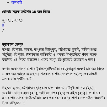
রাজশাহী
রোববার সড়ক দুর্ঘটনায় ১৪ জন নিহত
জুন ২৮, ২০২১
0
7
ন্যাশনাল ডেস্ক
যশোর, চট্টগ্রাম, সাভার, রংপুরের মিঠাপুকুর, বরিশালের মুলাদী, মানিকগঞ্জের
সাটুরিয়া, চট্টগ্রাম, টাঙ্গাইরলর কালিহাতি ও পাবনার ঈশ্বরদিতে পৃথক সড়ক
দুর্ঘটনায় ১৪ নিহত হয়েছেন। এদের মধ্যে চট্টগ্রামেরই রয়েছেন ৭ জন।
যশোর সংবাদদাতা: যশোরে ট্রাক-প্রাইভেটকারের মুখোমুখি সংঘর্ষে চার জন নিহত
ও এক জন আহত হয়েছেন। গতকাল যশোর-বেনাপোল মহাসড়কের মালঞ্চী
এলাকায় এ দুর্ঘটনা ঘটে।
নিহতরা হলেন, চট্টগ্রামের ছাত্রদল নেতা রাফসান চৌধুরী সাদমান (২৬),
বায়োজিদ থানার নয়ন (২৭), জনি সওদাগর (২৭) ও নাইম (২৬)। তারা চার
জন যশোর থেকে প্রাইভেটকার করে গরু কেনার জন্য শার্শার সাতমাইল পশুহাটের
দিকে যাচ্ছিলেন।