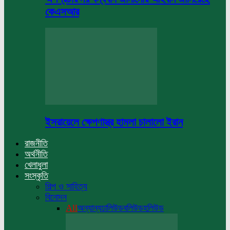
কেএসআর
ইসরায়েলে ক্ষেপণাস্ত্র হামলা চালালো ইরান
রাজনীতি
অর্থনীতি
খেলাধুলা
সংস্কৃতি
শিল্প ও সাহিত্য
বিনোদন
All
অন্যান্য
ঢালিউড
বলিউড
হলিউড