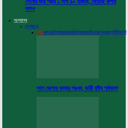
সোনার ভরি প্রায় ১ লাখ ৯০ হাজার, বেড়েছে রুপার
দামও
অন্যান্য
দেশজুড়ে
All
খুলনা
চট্টগ্রাম
ঢাকা
বরিশাল
ময়মনসিংহ
রংপুর
রাজশাহী
সিলেট
সাত জেলায় বন্যার শঙ্কা, ভারী বৃষ্টির পূর্বাভাস