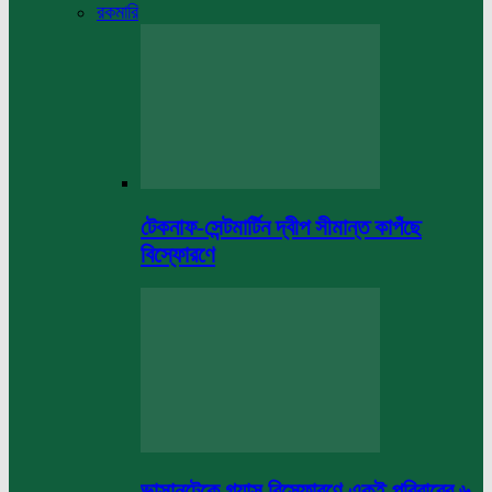
রকমারি
টেকনাফ-সেন্টমার্টিন দ্বীপ সীমান্ত কাপঁছে
বিস্ফোরণে
ভাসানটেকে গ্যাস বিস্ফোরণে একই পরিবারের ৬