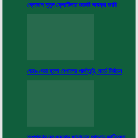
গ্লোবাল সুমুদ ফ্লোটিলায় জরুরি অবস্থা জারি
ভেঙে দেয়া হলো নেপালের পার্লামেন্ট, মার্চে নির্বাচন
অপপ্রচার নয় ধন্যবাদ জানানোর আহবান জানিয়েছে