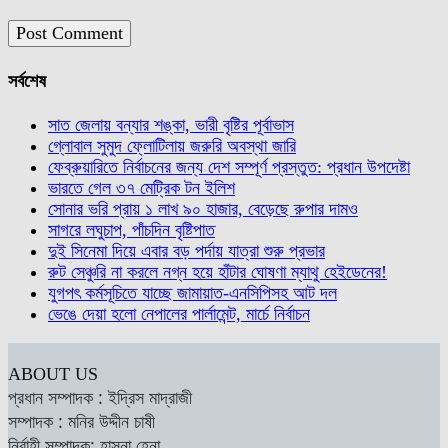
সর্বশেষ
সাত জেলায় বন্যার শঙ্কা, ভারী বৃষ্টির পূর্বাভাস
গ্লোবাল সুমুদ ফ্লোটিলায় জরুরি অবস্থা জারি
ফেব্রুয়ারিতে নির্বাচনের জন্য দেশ সম্পূর্ণ প্রস্তুত: প্রধান উপদেষ্টা
ভারতে গেল ৩৭ মেট্রিক টন ইলিশ
সোনার ভরি প্রায় ১ লাখ ৯০ হাজার, বেড়েছে রুপার দামও
সাগরে লঘুচাপ, পাঁচদিন বৃষ্টিপাত
দুই সিনেমা দিয়ে এবার বড় পর্দায় যাত্রা শুরু প্রভার
রুট সেঞ্চুরি না করলে নগ্ন হয়ে হাঁটার ঘোষণা ম্যাথু হেইডেনের!
যুগপৎ কর্মসূচিতে যাচ্ছে জামায়াত-এনসিপিসহ আট দল
ভেঙে দেয়া হলো নেপালের পার্লামেন্ট, মার্চে নির্বাচন
ABOUT US
প্রধান সম্পাদক : ইদ্রিস মাদ্রাজী
সম্পাদক : মনির উদ্দীন চাষী
নির্বাহী সম্পাদক: হাসনা হেনা