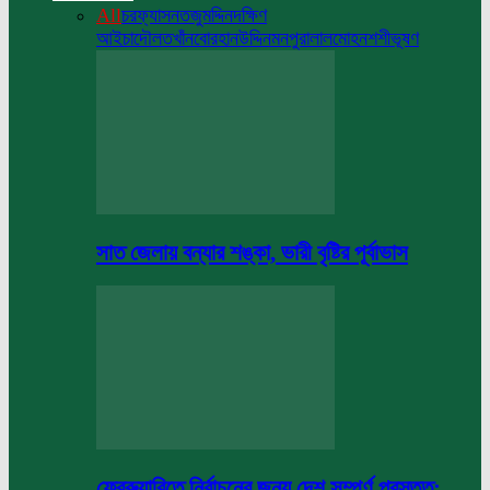
All
চরফ্যাসন
তজুমদ্দিন
দক্ষিণ
আইচা
দৌলতখাঁন
বোরহানউদ্দিন
মনপুরা
লালমোহন
শশীভূষণ
সাত জেলায় বন্যার শঙ্কা, ভারী বৃষ্টির পূর্বাভাস
ফেব্রুয়ারিতে নির্বাচনের জন্য দেশ সম্পূর্ণ প্রস্তুত: