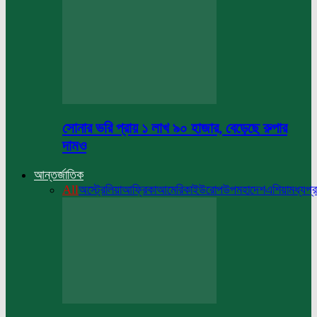
সোনার ভরি প্রায় ১ লাখ ৯০ হাজার, বেড়েছে রুপার
দামও
আন্তর্জাতিক
All
অস্ট্রেলিয়া
আফ্রিকা
আমেরিকা
ইউরোপ
উপমহাদেশ
এশিয়া
মধ্যপ্র