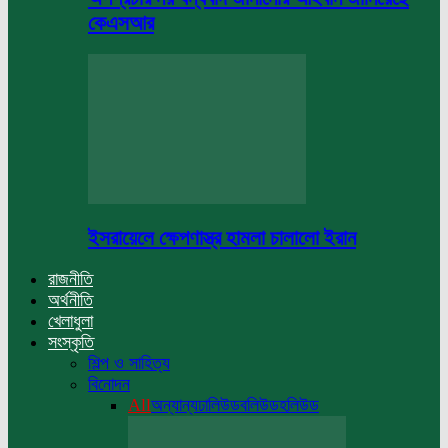
কেএসআর
ইসরায়েলে ক্ষেপণাস্ত্র হামলা চালালো ইরান
রাজনীতি
অর্থনীতি
খেলাধুলা
সংস্কৃতি
শিল্প ও সাহিত্য
বিনোদন
All
অন্যান্য
ঢালিউড
বলিউড
হলিউড