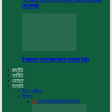
কেএসআর
ইসরায়েলে ক্ষেপণাস্ত্র হামলা চালালো ইরান
রাজনীতি
অর্থনীতি
খেলাধুলা
সংস্কৃতি
শিল্প ও সাহিত্য
বিনোদন
All
অন্যান্য
ঢালিউড
বলিউড
হলিউড