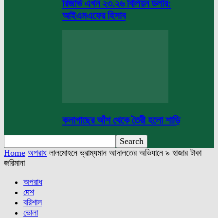
রিজার্ভ এখন ২৩.২৬ বিলিয়ন ডলার:
আইএমএফের হিসাব
কলাগাছের আঁশ থেকে তৈরী হলো শাড়ি
Home
অপরাধ
লালমোহনে ভ্রাম্যমান আদালতের অভিযানে ৯ হাজার টাকা
জরিমানা
অপরাধ
দেশ
বরিশাল
ভোলা