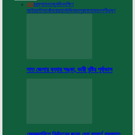
All
চরফ্যাসন
তজুমদ্দিন
দক্ষিণ
আইচা
দৌলতখাঁন
বোরহানউদ্দিন
মনপুরা
লালমোহন
শশীভূষণ
সাত জেলায় বন্যার শঙ্কা, ভারী বৃষ্টির পূর্বাভাস
ফেব্রুয়ারিতে নির্বাচনের জন্য দেশ সম্পূর্ণ প্রস্তুত: