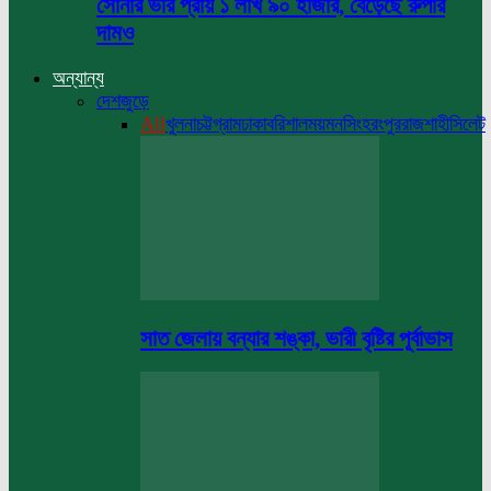
সোনার ভরি প্রায় ১ লাখ ৯০ হাজার, বেড়েছে রুপার
দামও
অন্যান্য
দেশজুড়ে
All
খুলনা
চট্টগ্রাম
ঢাকা
বরিশাল
ময়মনসিংহ
রংপুর
রাজশাহী
সিলেট
সাত জেলায় বন্যার শঙ্কা, ভারী বৃষ্টির পূর্বাভাস