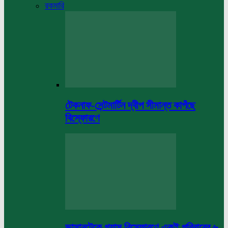
রকমারি
টেকনাফ-সেন্টমার্টিন দ্বীপ সীমান্ত কাপঁছে
বিস্ফোরণে
ভাসানটেকে গ্যাস বিস্ফোরণে একই পরিবারের ৬