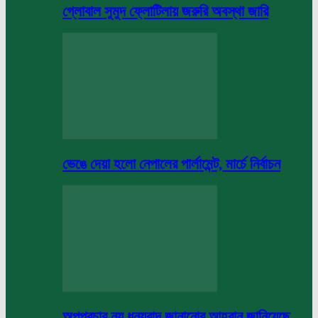
গ্লোবাল সুমুদ ফ্লোটিলায় জরুরি অবস্থা জারি
ভেঙে দেয়া হলো নেপালের পার্লামেন্ট, মার্চে নির্বাচন
অপপ্রচার নয় ধন্যবাদ জানানোর আহবান জানিয়েছে