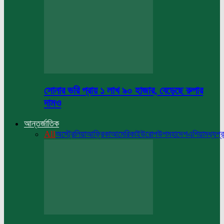
সোনার ভরি প্রায় ১ লাখ ৯০ হাজার, বেড়েছে রুপার
দামও
আন্তর্জাতিক
All
অস্ট্রেলিয়া
আফ্রিকা
আমেরিকা
ইউরোপ
উপমহাদেশ
এশিয়া
মধ্যপ্র