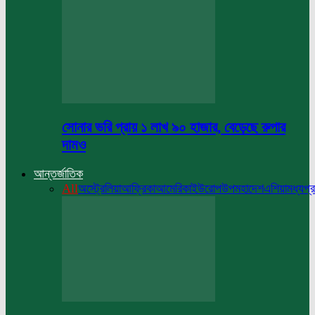
সোনার ভরি প্রায় ১ লাখ ৯০ হাজার, বেড়েছে রুপার
দামও
আন্তর্জাতিক
All
অস্ট্রেলিয়া
আফ্রিকা
আমেরিকা
ইউরোপ
উপমহাদেশ
এশিয়া
মধ্যপ্র