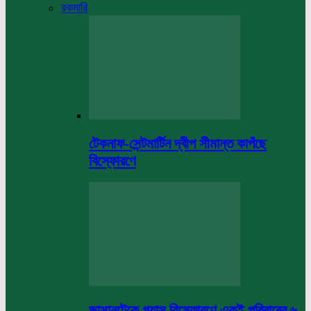
রকমারি
টেকনাফ-সেন্টমার্টিন দ্বীপ সীমান্ত কাপঁছে
বিস্ফোরণে
ভাসানটেকে গ্যাস বিস্ফোরণে একই পরিবারের ৬