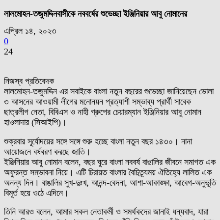
লালমোহন-তজুমদ্দিনবাসীকে নববর্ষের শুভেচ্ছা ইঞ্জিনিয়ার আবু নোমানের
এপ্রিল ১৪, ২০২৩
0
24
নিজস্ব প্রতিবেদক
লালমোহন-তজুমদ্দিন এর সবাইকে বাংলা নতুন বছরের শুভেচ্ছা জানিয়েছেন ভোলা
৩ আসনের আওয়ামী লীগের মনোনয়ন প্রত্যাশী সম্ভাব্য প্রার্থী সাবেক
ছাত্রলীগ নেতা, বিবিএস ও নাহী গ্রুপের চেয়ারম্যান ইঞ্জিনিয়ার আবু নোমান
হাওলাদার (সিআইপি)।
শুক্রবার সূর্যোদয়ের সঙ্গে সঙ্গে শুরু হচ্ছে বাংলা নতুন বছর ১৪৩০। নানা
আয়োজনে বর্ষবরণ করছে জাতি।
ইঞ্জিনিয়ার আবু নোমান বলেন, বছর ঘুরে বাংলা নববর্ষ বাঙালির জীবনে সমাগত এক
অফুরন্ত সম্ভাবনা নিয়ে। এটি চিরায়ত বাংলার বৈচিত্র্যময় ঐতিহ্যে লালিত এক
অনন্য দিন। বাঙালির সুখ-দুঃখ, আনন্দ-বেদনা, আশা-আকাঙ্ক্ষা, আবেগ-অনুভূতি
বিমূর্ত হয়ে ওঠে এদিনে।
তিনি আরও বলেন, আমার সকল নেতাকর্মী ও সমর্থকদের জানাই ধন্যবাদ, যারা