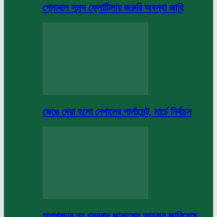
গ্লোবাল সুমুদ ফ্লোটিলায় জরুরি অবস্থা জারি
ভেঙে দেয়া হলো নেপালের পার্লামেন্ট, মার্চে নির্বাচন
অপপ্রচার নয় ধন্যবাদ জানানোর আহবান জানিয়েছে