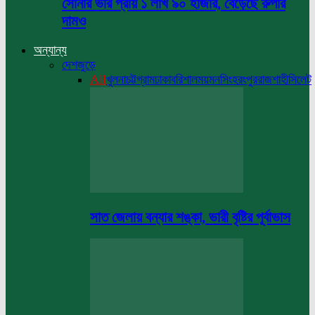
সোনার ভরি প্রায় ১ লাখ ৯০ হাজার, বেড়েছে রুপার
দামও
অন্যান্য
দেশজুড়ে
All
খুলনা
চট্টগ্রাম
ঢাকা
বরিশাল
ময়মনসিংহ
রংপুর
রাজশাহী
সিলেট
সাত জেলায় বন্যার শঙ্কা, ভারী বৃষ্টির পূর্বাভাস