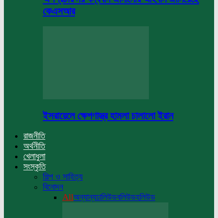
কেএসআর
ইসরায়েলে ক্ষেপণাস্ত্র হামলা চালালো ইরান
রাজনীতি
অর্থনীতি
খেলাধুলা
সংস্কৃতি
শিল্প ও সাহিত্য
বিনোদন
All
অন্যান্য
ঢালিউড
বলিউড
হলিউড