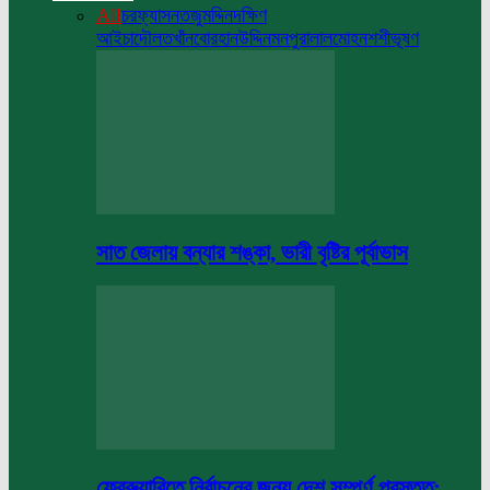
All
চরফ্যাসন
তজুমদ্দিন
দক্ষিণ
আইচা
দৌলতখাঁন
বোরহানউদ্দিন
মনপুরা
লালমোহন
শশীভূষণ
সাত জেলায় বন্যার শঙ্কা, ভারী বৃষ্টির পূর্বাভাস
ফেব্রুয়ারিতে নির্বাচনের জন্য দেশ সম্পূর্ণ প্রস্তুত: