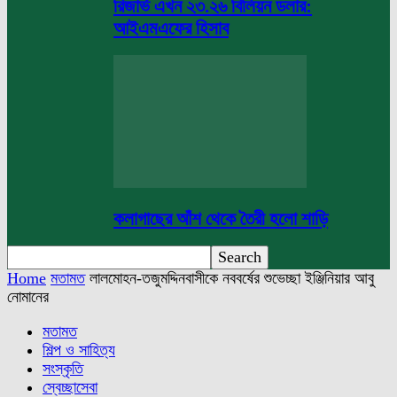
রিজার্ভ এখন ২৩.২৬ বিলিয়ন ডলার:
আইএমএফের হিসাব
কলাগাছের আঁশ থেকে তৈরী হলো শাড়ি
Home
মতামত
লালমোহন-তজুমদ্দিনবাসীকে নববর্ষের শুভেচ্ছা ইঞ্জিনিয়ার আবু
নোমানের
মতামত
শিল্প ও সাহিত্য
সংস্কৃতি
স্বেচ্ছাসেবা