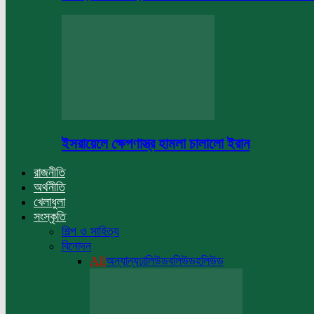
ইসরায়েলে ক্ষেপণাস্ত্র হামলা চালালো ইরান
রাজনীতি
অর্থনীতি
খেলাধুলা
সংস্কৃতি
শিল্প ও সাহিত্য
বিনোদন
All
অন্যান্য
ঢালিউড
বলিউড
হলিউড