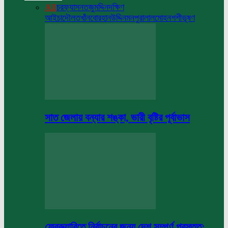
All
চরফ্যাসন
তজুমদ্দিন
দক্ষিণ
আইচা
দৌলতখাঁন
বোরহানউদ্দিন
মনপুরা
লালমোহন
শশীভূষণ
সাত জেলায় বন্যার শঙ্কা, ভারী বৃষ্টির পূর্বাভাস
ফেব্রুয়ারিতে নির্বাচনের জন্য দেশ সম্পূর্ণ প্রস্তুত: