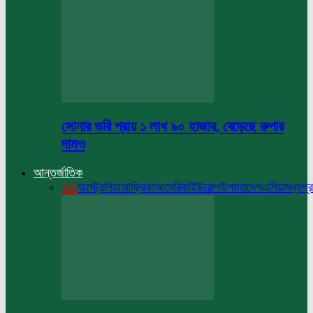
সোনার ভরি প্রায় ১ লাখ ৯০ হাজার, বেড়েছে রুপার
দামও
আন্তর্জাতিক
All
অস্ট্রেলিয়া
আফ্রিকা
আমেরিকা
ইউরোপ
উপমহাদেশ
এশিয়া
মধ্যপ্র