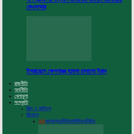
কেএসআর
ইসরায়েলে ক্ষেপণাস্ত্র হামলা চালালো ইরান
রাজনীতি
অর্থনীতি
খেলাধুলা
সংস্কৃতি
শিল্প ও সাহিত্য
বিনোদন
All
অন্যান্য
ঢালিউড
বলিউড
হলিউড