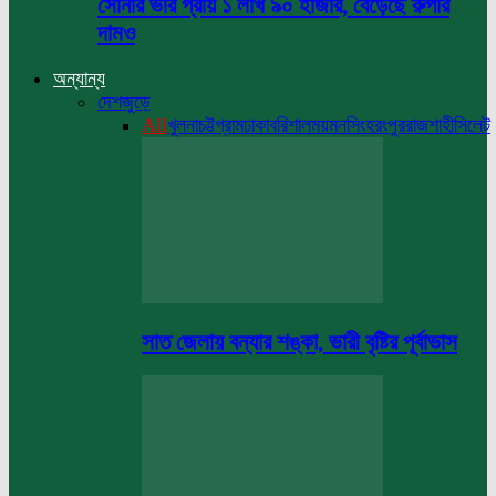
সোনার ভরি প্রায় ১ লাখ ৯০ হাজার, বেড়েছে রুপার
দামও
অন্যান্য
দেশজুড়ে
All
খুলনা
চট্টগ্রাম
ঢাকা
বরিশাল
ময়মনসিংহ
রংপুর
রাজশাহী
সিলেট
সাত জেলায় বন্যার শঙ্কা, ভারী বৃষ্টির পূর্বাভাস