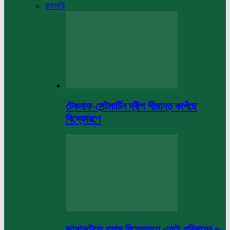
রকমারি
টেকনাফ-সেন্টমার্টিন দ্বীপ সীমান্ত কাপঁছে
বিস্ফোরণে
ভাসানটেকে গ্যাস বিস্ফোরণে একই পরিবারের ৬