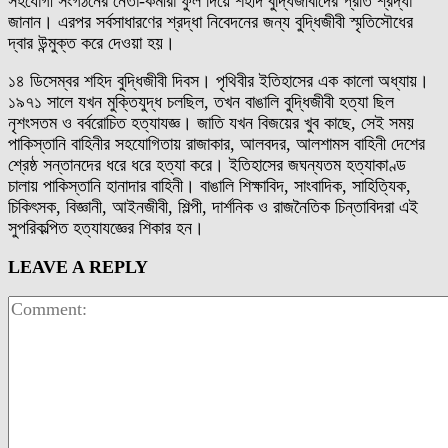
সহযোগী সংগঠনের নেতা-কর্মীরা ফুল দিয়ে শহীদ বুদ্ধিজীবীদের প্রতি শ্রদ্ধা
জানান। এরপর সর্বসাধারণের শ্রদ্ধা নিবেদনের জন্য বুদ্ধিজীবী স্মৃতিসৌধের
দ্বার উন্মুক্ত করে দেওয়া হয়।
১৪ ডিসেম্বর শহিদ বুদ্ধিজীবী দিবস। পৃথিবীর ইতিহাসের এক কালো অধ্যায়।
১৯৭১ সালে যখন মুক্তিযুদ্ধ চলছিল, তখন বাঙালি বুদ্ধিজীবী হত্যা ছিল
নৃশংসতম ও বর্বরোচিত হত্যাযজ্ঞ। জাতি যখন বিজয়ের খুব কাছে, সেই সময়
পাকিস্তানি বাহিনীর সহযোগিতায় রাজাকার, আলবদর, আলশামস বাহিনী দেশের
শ্রেষ্ঠ সন্তানদের ধরে ধরে হত্যা করে। ইতিহাসের জঘন্যতম হত্যাকাণ্ড
চালায় পাকিস্তানি হানাদার বাহিনী। বাঙালি শিক্ষাবিদ, সাংবাদিক, সাহিত্যিক,
চিকিৎসক, বিজ্ঞানী, আইনজীবী, শিল্পী, দার্শনিক ও রাজনৈতিক চিন্তাবিদরা এই
সুপরিকল্পিত হত্যাযজ্ঞের শিকার হন।
LEAVE A REPLY