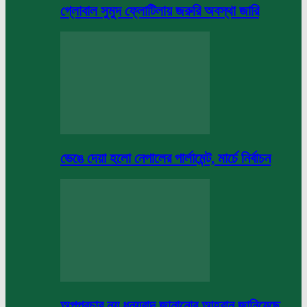
গ্লোবাল সুমুদ ফ্লোটিলায় জরুরি অবস্থা জারি
ভেঙে দেয়া হলো নেপালের পার্লামেন্ট, মার্চে নির্বাচন
অপপ্রচার নয় ধন্যবাদ জানানোর আহবান জানিয়েছে