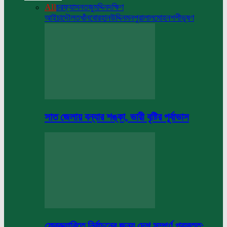
All
চরফ্যাসন
তজুমদ্দিন
দক্ষিণ
আইচা
দৌলতখাঁন
বোরহানউদ্দিন
মনপুরা
লালমোহন
শশীভূষণ
সাত জেলায় বন্যার শঙ্কা, ভারী বৃষ্টির পূর্বাভাস
ফেব্রুয়ারিতে নির্বাচনের জন্য দেশ সম্পূর্ণ প্রস্তুত: