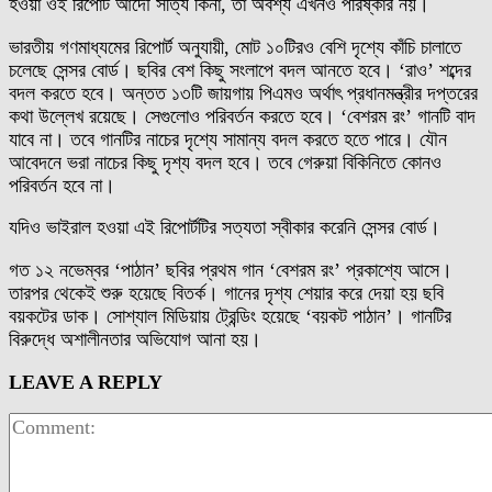
হওয়া ওই রিপোর্ট আদৌ সত্যি কিনা, তা অবশ্য এখনও পরিষ্কার নয়।
ভারতীয় গণমাধ্যমের রিপোর্ট অনুযায়ী, মোট ১০টিরও বেশি দৃশ্যে কাঁচি চালাতে
চলেছে সেন্সর বোর্ড। ছবির বেশ কিছু সংলাপে বদল আনতে হবে। ‘রাও’ শব্দের
বদল করতে হবে। অন্তত ১৩টি জায়গায় পিএমও অর্থাৎ প্রধানমন্ত্রীর দপ্তরের
কথা উল্লেখ রয়েছে। সেগুলোও পরিবর্তন করতে হবে। ‘বেশরম রং’ গানটি বাদ
যাবে না। তবে গানটির নাচের দৃশ্যে সামান্য বদল করতে হতে পারে। যৌন
আবেদনে ভরা নাচের কিছু দৃশ্য বদল হবে। তবে গেরুয়া বিকিনিতে কোনও
পরিবর্তন হবে না।
যদিও ভাইরাল হওয়া এই রিপোর্টটির সত্যতা স্বীকার করেনি সেন্সর বোর্ড।
গত ১২ নভেম্বর ‘পাঠান’ ছবির প্রথম গান ‘বেশরম রং’ প্রকাশ্যে আসে।
তারপর থেকেই শুরু হয়েছে বিতর্ক। গানের দৃশ্য শেয়ার করে দেয়া হয় ছবি
বয়কটের ডাক। সোশ্যাল মিডিয়ায় ট্রেন্ডিং হয়েছে ‘বয়কট পাঠান’। গানটির
বিরুদ্ধে অশালীনতার অভিযোগ আনা হয়।
LEAVE A REPLY