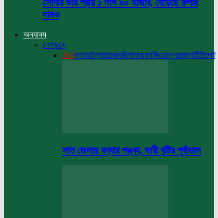
সোনার ভরি প্রায় ১ লাখ ৯০ হাজার, বেড়েছে রুপার
দামও
অন্যান্য
দেশজুড়ে
All
খুলনা
চট্টগ্রাম
ঢাকা
বরিশাল
ময়মনসিংহ
রংপুর
রাজশাহী
সিলেট
সাত জেলায় বন্যার শঙ্কা, ভারী বৃষ্টির পূর্বাভাস