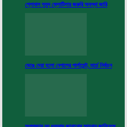
গ্লোবাল সুমুদ ফ্লোটিলায় জরুরি অবস্থা জারি
ভেঙে দেয়া হলো নেপালের পার্লামেন্ট, মার্চে নির্বাচন
অপপ্রচার নয় ধন্যবাদ জানানোর আহবান জানিয়েছে