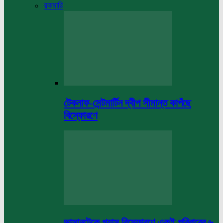
রকমারি
টেকনাফ-সেন্টমার্টিন দ্বীপ সীমান্ত কাপঁছে
বিস্ফোরণে
ভাসানটেকে গ্যাস বিস্ফোরণে একই পরিবারের ৬