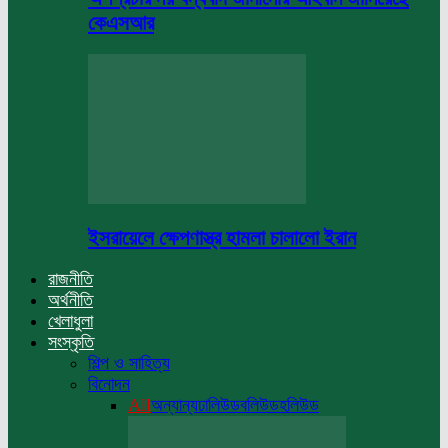
কেএসআর
ইসরায়েলে ক্ষেপণাস্ত্র হামলা চালালো ইরান
রাজনীতি
অর্থনীতি
খেলাধুলা
সংস্কৃতি
শিল্প ও সাহিত্য
বিনোদন
All
অন্যান্য
ঢালিউড
বলিউড
হলিউড