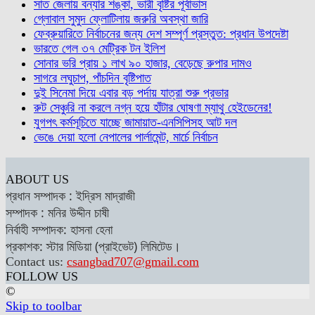
সাত জেলায় বন্যার শঙ্কা, ভারী বৃষ্টির পূর্বাভাস
গ্লোবাল সুমুদ ফ্লোটিলায় জরুরি অবস্থা জারি
ফেব্রুয়ারিতে নির্বাচনের জন্য দেশ সম্পূর্ণ প্রস্তুত: প্রধান উপদেষ্টা
ভারতে গেল ৩৭ মেট্রিক টন ইলিশ
সোনার ভরি প্রায় ১ লাখ ৯০ হাজার, বেড়েছে রুপার দামও
সাগরে লঘুচাপ, পাঁচদিন বৃষ্টিপাত
দুই সিনেমা দিয়ে এবার বড় পর্দায় যাত্রা শুরু প্রভার
রুট সেঞ্চুরি না করলে নগ্ন হয়ে হাঁটার ঘোষণা ম্যাথু হেইডেনের!
যুগপৎ কর্মসূচিতে যাচ্ছে জামায়াত-এনসিপিসহ আট দল
ভেঙে দেয়া হলো নেপালের পার্লামেন্ট, মার্চে নির্বাচন
ABOUT US
প্রধান সম্পাদক : ইদ্রিস মাদ্রাজী
সম্পাদক : মনির উদ্দীন চাষী
নির্বাহী সম্পাদক: হাসনা হেনা
প্রকাশক: স্টার মিডিয়া (প্রাইভেট) লিমিটেড।
Contact us:
csangbad707@gmail.com
FOLLOW US
©
Skip to toolbar