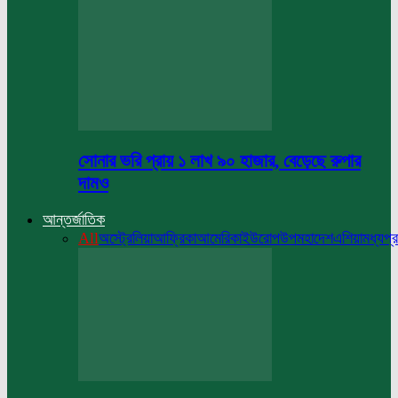
সোনার ভরি প্রায় ১ লাখ ৯০ হাজার, বেড়েছে রুপার
দামও
আন্তর্জাতিক
All
অস্ট্রেলিয়া
আফ্রিকা
আমেরিকা
ইউরোপ
উপমহাদেশ
এশিয়া
মধ্যপ্র