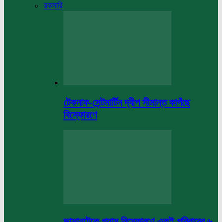
রকমারি
টেকনাফ-সেন্টমার্টিন দ্বীপ সীমান্ত কাপঁছে
বিস্ফোরণে
ভাসানটেকে গ্যাস বিস্ফোরণে একই পরিবারের ৬