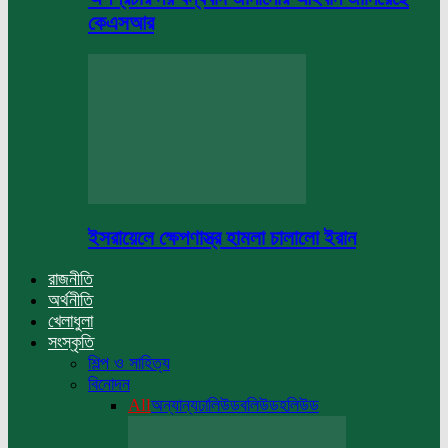
কেএসআর
ইসরায়েলে ক্ষেপণাস্ত্র হামলা চালালো ইরান
রাজনীতি
অর্থনীতি
খেলাধুলা
সংস্কৃতি
শিল্প ও সাহিত্য
বিনোদন
All
অন্যান্য
ঢালিউড
বলিউড
হলিউড