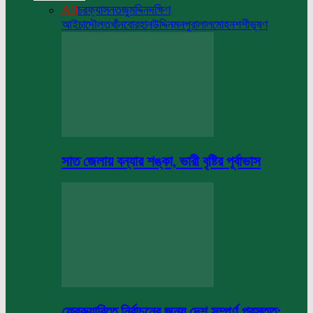
All
চরফ্যাসন
তজুমদ্দিন
দক্ষিণ
আইচা
দৌলতখাঁন
বোরহানউদ্দিন
মনপুরা
লালমোহন
শশীভূষণ
সাত জেলায় বন্যার শঙ্কা, ভারী বৃষ্টির পূর্বাভাস
ফেব্রুয়ারিতে নির্বাচনের জন্য দেশ সম্পূর্ণ প্রস্তুত: