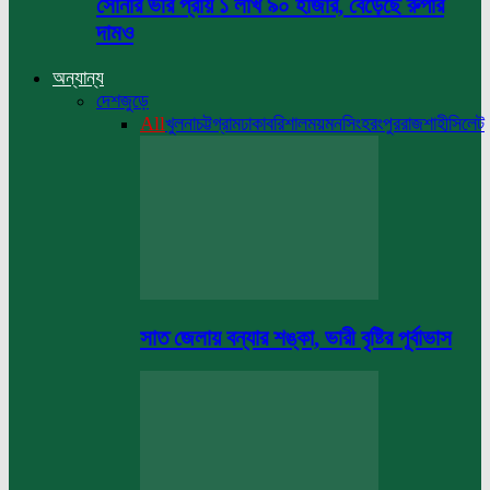
সোনার ভরি প্রায় ১ লাখ ৯০ হাজার, বেড়েছে রুপার
দামও
অন্যান্য
দেশজুড়ে
All
খুলনা
চট্টগ্রাম
ঢাকা
বরিশাল
ময়মনসিংহ
রংপুর
রাজশাহী
সিলেট
সাত জেলায় বন্যার শঙ্কা, ভারী বৃষ্টির পূর্বাভাস