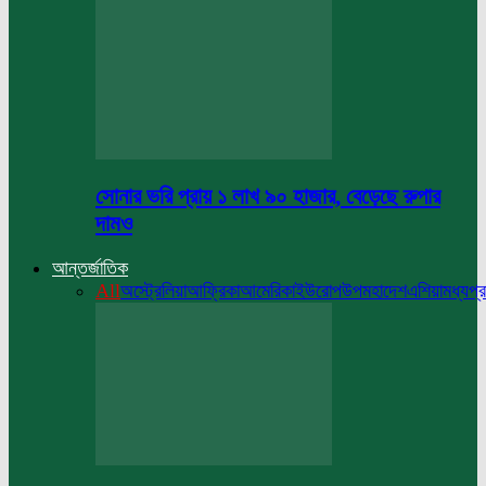
সোনার ভরি প্রায় ১ লাখ ৯০ হাজার, বেড়েছে রুপার
দামও
আন্তর্জাতিক
All
অস্ট্রেলিয়া
আফ্রিকা
আমেরিকা
ইউরোপ
উপমহাদেশ
এশিয়া
মধ্যপ্র