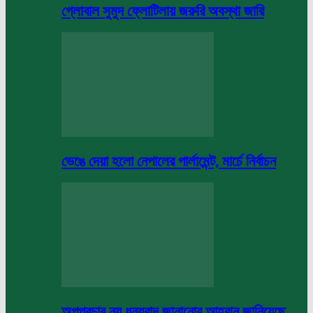
গ্লোবাল সুমুদ ফ্লোটিলায় জরুরি অবস্থা জারি
ভেঙে দেয়া হলো নেপালের পার্লামেন্ট, মার্চে নির্বাচন
অপপ্রচার নয় ধন্যবাদ জানানোর আহবান জানিয়েছে