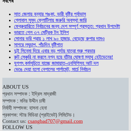
সর্বশেষ
সাত জেলায় বন্যার শঙ্কা, ভারী বৃষ্টির পূর্বাভাস
গ্লোবাল সুমুদ ফ্লোটিলায় জরুরি অবস্থা জারি
ফেব্রুয়ারিতে নির্বাচনের জন্য দেশ সম্পূর্ণ প্রস্তুত: প্রধান উপদেষ্টা
ভারতে গেল ৩৭ মেট্রিক টন ইলিশ
সোনার ভরি প্রায় ১ লাখ ৯০ হাজার, বেড়েছে রুপার দামও
সাগরে লঘুচাপ, পাঁচদিন বৃষ্টিপাত
দুই সিনেমা দিয়ে এবার বড় পর্দায় যাত্রা শুরু প্রভার
রুট সেঞ্চুরি না করলে নগ্ন হয়ে হাঁটার ঘোষণা ম্যাথু হেইডেনের!
যুগপৎ কর্মসূচিতে যাচ্ছে জামায়াত-এনসিপিসহ আট দল
ভেঙে দেয়া হলো নেপালের পার্লামেন্ট, মার্চে নির্বাচন
ABOUT US
প্রধান সম্পাদক : ইদ্রিস মাদ্রাজী
সম্পাদক : মনির উদ্দীন চাষী
নির্বাহী সম্পাদক: হাসনা হেনা
প্রকাশক: স্টার মিডিয়া (প্রাইভেট) লিমিটেড।
Contact us:
csangbad707@gmail.com
FOLLOW US