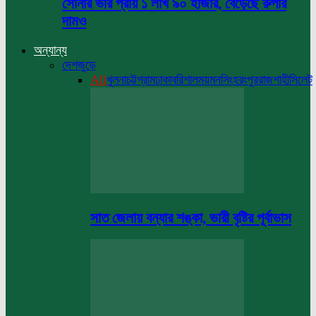
সোনার ভরি প্রায় ১ লাখ ৯০ হাজার, বেড়েছে রুপার
দামও
অন্যান্য
দেশজুড়ে
All
খুলনা
চট্টগ্রাম
ঢাকা
বরিশাল
ময়মনসিংহ
রংপুর
রাজশাহী
সিলেট
সাত জেলায় বন্যার শঙ্কা, ভারী বৃষ্টির পূর্বাভাস