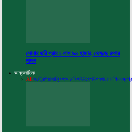
সোনার ভরি প্রায় ১ লাখ ৯০ হাজার, বেড়েছে রুপার
দামও
আন্তর্জাতিক
All
অস্ট্রেলিয়া
আফ্রিকা
আমেরিকা
ইউরোপ
উপমহাদেশ
এশিয়া
মধ্যপ্র