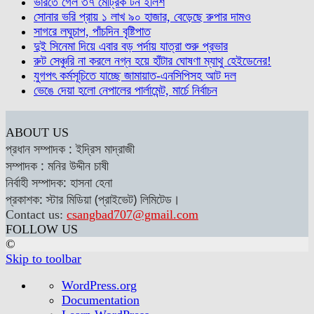
ভারতে গেল ৩৭ মেট্রিক টন ইলিশ
সোনার ভরি প্রায় ১ লাখ ৯০ হাজার, বেড়েছে রুপার দামও
সাগরে লঘুচাপ, পাঁচদিন বৃষ্টিপাত
দুই সিনেমা দিয়ে এবার বড় পর্দায় যাত্রা শুরু প্রভার
রুট সেঞ্চুরি না করলে নগ্ন হয়ে হাঁটার ঘোষণা ম্যাথু হেইডেনের!
যুগপৎ কর্মসূচিতে যাচ্ছে জামায়াত-এনসিপিসহ আট দল
ভেঙে দেয়া হলো নেপালের পার্লামেন্ট, মার্চে নির্বাচন
ABOUT US
প্রধান সম্পাদক : ইদ্রিস মাদ্রাজী
সম্পাদক : মনির উদ্দীন চাষী
নির্বাহী সম্পাদক: হাসনা হেনা
প্রকাশক: স্টার মিডিয়া (প্রাইভেট) লিমিটেড।
Contact us:
csangbad707@gmail.com
FOLLOW US
©
Skip to toolbar
About
WordPress.org
WordPress
Documentation