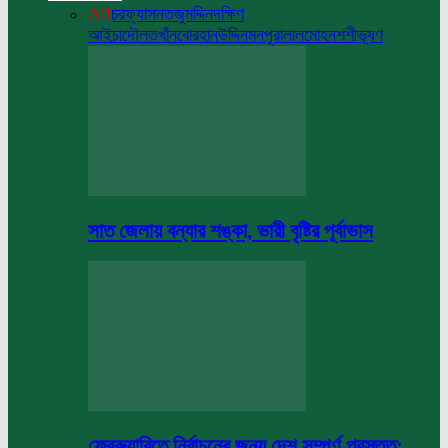
All
চরফ্যাসন
তজুমদ্দিন
দক্ষিণ
আইচা
দৌলতখাঁন
বোরহানউদ্দিন
মনপুরা
লালমোহন
শশীভূষণ
সাত জেলায় বন্যার শঙ্কা, ভারী বৃষ্টির পূর্বাভাস
ফেব্রুয়ারিতে নির্বাচনের জন্য দেশ সম্পূর্ণ প্রস্তুত: