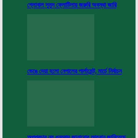
গ্লোবাল সুমুদ ফ্লোটিলায় জরুরি অবস্থা জারি
ভেঙে দেয়া হলো নেপালের পার্লামেন্ট, মার্চে নির্বাচন
অপপ্রচার নয় ধন্যবাদ জানানোর আহবান জানিয়েছে