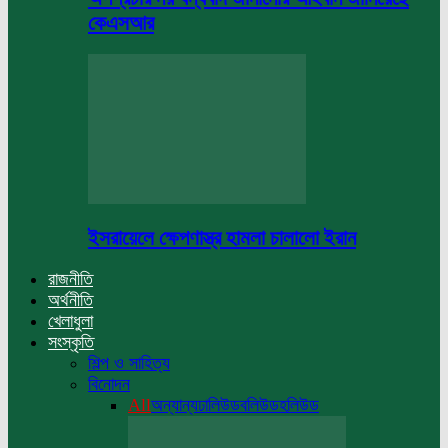
কেএসআর
ইসরায়েলে ক্ষেপণাস্ত্র হামলা চালালো ইরান
রাজনীতি
অর্থনীতি
খেলাধুলা
সংস্কৃতি
শিল্প ও সাহিত্য
বিনোদন
All
অন্যান্য
ঢালিউড
বলিউড
হলিউড