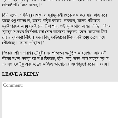
থেকেই পারি কিনে আনছি।’
তিনি বলেন, ‘বিভিন্ন সংস্থা ও স্বাস্থ্যকর্মী থেকে শুরু করে যারা কাজ করে
যাচ্ছে শুধু তাদের না, তাদের বাড়ির কাজের লোকজন, তাদের পরিবারের
ড্রাইভারসহ অন্য সবাই যেন টিকা পায়, ওই ব্যবস্থাও আমরা নিচ্ছি। বিশ্ব
স্বাস্থ্য সংস্থার নির্দেশনাগুলো মেনে আমাদের স্কুলের ছেলে-মেয়েদের টিকা
দেয়ার ব্যবস্থা নিচ্ছি। ফলে কিছু ফাইজারের টিকা এরইমধ্যে দেশে এসে
পৌঁছাচ্ছে। আরো পৌঁছাবে।’
স্পিকার শিরীন শারমিন চৌধুরীর সভাপতিত্বে অনুষ্ঠিত অধিবেশনে আওয়ামী
লীগের সংসদ সদস্য আ স ম ফিরোজ, হুইপ আবু সাইদ আল মাহমুদ স্বপন,
শামসুল হক টুকু এবং আব্দুল আজিজ আলোচনায় অংশগ্রহণ করেন। বাসস।
LEAVE A REPLY