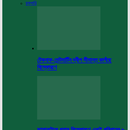
রকমারি
টেকনাফ-সেন্টমার্টিন দ্বীপ সীমান্ত কাপঁছে
বিস্ফোরণে
ভাসানটেকে গ্যাস বিস্ফোরণে একই পরিবারের ৬