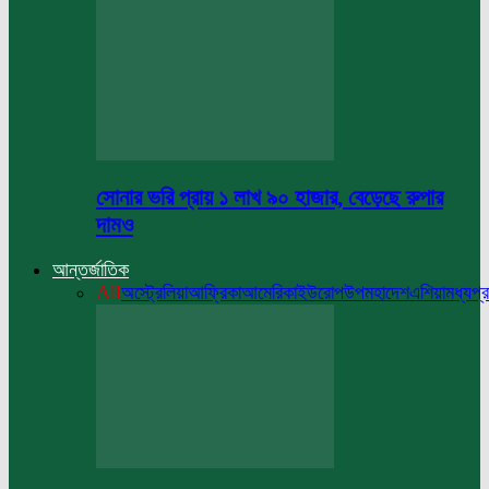
সোনার ভরি প্রায় ১ লাখ ৯০ হাজার, বেড়েছে রুপার
দামও
আন্তর্জাতিক
All
অস্ট্রেলিয়া
আফ্রিকা
আমেরিকা
ইউরোপ
উপমহাদেশ
এশিয়া
মধ্যপ্র