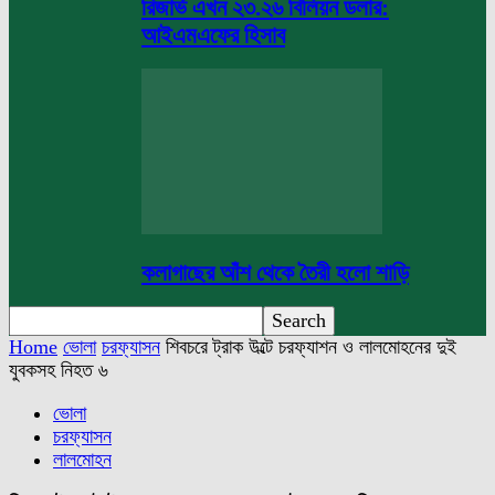
রিজার্ভ এখন ২৩.২৬ বিলিয়ন ডলার:
আইএমএফের হিসাব
কলাগাছের আঁশ থেকে তৈরী হলো শাড়ি
Home
ভোলা
চরফ্যাসন
শিবচরে ট্রাক উল্টে চরফ্যাশন ও লালমোহনের দুই
যুবকসহ নিহত ৬
ভোলা
চরফ্যাসন
লালমোহন