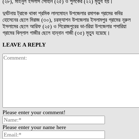
(২৮), মাইনুল ইসলাস সোহান (২৫) ও পুলকের (২২) মৃত্যু হয়।
দুর্ঘটনায় ট্রাকে থাকা শ্রমিক লালমোহন উপজেলার রমাগঞ্চ গ্রামের কবির
হোসেনের ছেলে মিরাজ (৩০), চরফ্যাশন উপজেলার ইসলামপুর গ্রামের নূরুল
ইসলামের ছেলে আরিফ (২৫) ও পিরোজপুরের ভা-ারিয়া উপজেলার পসারিয়া
গ্রামের বিল্লাল গাজীর ছেলে হান্নান গাজী (৩৫) মৃত্যু হয়েছে।
LEAVE A REPLY
Please enter your comment!
Please enter your name here