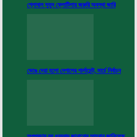
গ্লোবাল সুমুদ ফ্লোটিলায় জরুরি অবস্থা জারি
ভেঙে দেয়া হলো নেপালের পার্লামেন্ট, মার্চে নির্বাচন
অপপ্রচার নয় ধন্যবাদ জানানোর আহবান জানিয়েছে