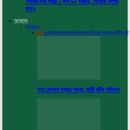
সোনার ভরি প্রায় ১ লাখ ৯০ হাজার, বেড়েছে রুপার
দামও
অন্যান্য
দেশজুড়ে
All
খুলনা
চট্টগ্রাম
ঢাকা
বরিশাল
ময়মনসিংহ
রংপুর
রাজশাহী
সিলেট
সাত জেলায় বন্যার শঙ্কা, ভারী বৃষ্টির পূর্বাভাস