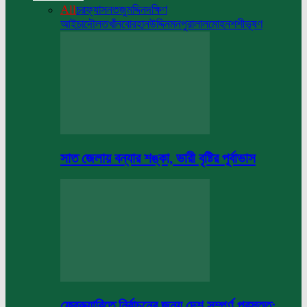
All
চরফ্যাসন
তজুমদ্দিন
দক্ষিণ
আইচা
দৌলতখাঁন
বোরহানউদ্দিন
মনপুরা
লালমোহন
শশীভূষণ
সাত জেলায় বন্যার শঙ্কা, ভারী বৃষ্টির পূর্বাভাস
ফেব্রুয়ারিতে নির্বাচনের জন্য দেশ সম্পূর্ণ প্রস্তুত: