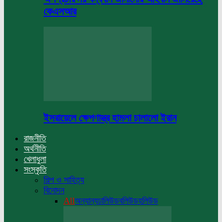
কেএসআর
ইসরায়েলে ক্ষেপণাস্ত্র হামলা চালালো ইরান
রাজনীতি
অর্থনীতি
খেলাধুলা
সংস্কৃতি
শিল্প ও সাহিত্য
বিনোদন
All
অন্যান্য
ঢালিউড
বলিউড
হলিউড