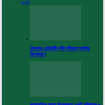
রকমারি
টেকনাফ-সেন্টমার্টিন দ্বীপ সীমান্ত কাপঁছে
বিস্ফোরণে
ভাসানটেকে গ্যাস বিস্ফোরণে একই পরিবারের ৬