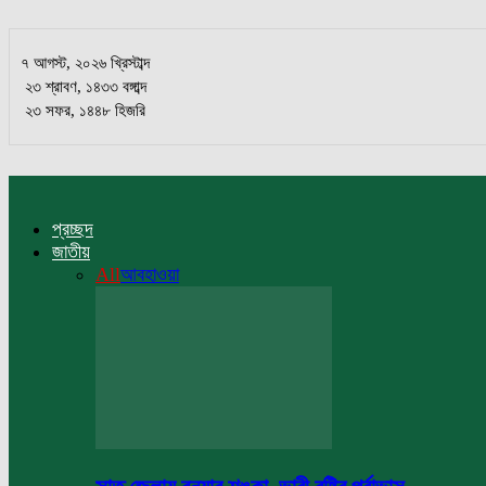
৭ আগস্ট, ২০২৬ খ্রিস্টাব্দ
২৩ শ্রাবণ, ১৪৩৩ বঙ্গাব্দ
২৩ সফর, ১৪৪৮ হিজরি
প্রচ্ছদ
জাতীয়
All
আবহাওয়া