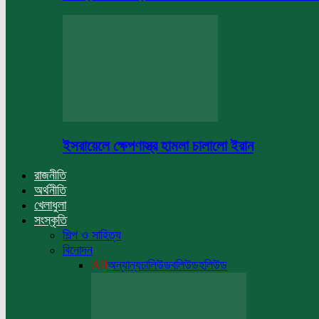
ইসরায়েলে ক্ষেপণাস্ত্র হামলা চালালো ইরান
রাজনীতি
অর্থনীতি
খেলাধুলা
সংস্কৃতি
শিল্প ও সাহিত্য
বিনোদন
All
অন্যান্য
ঢালিউড
বলিউড
হলিউড