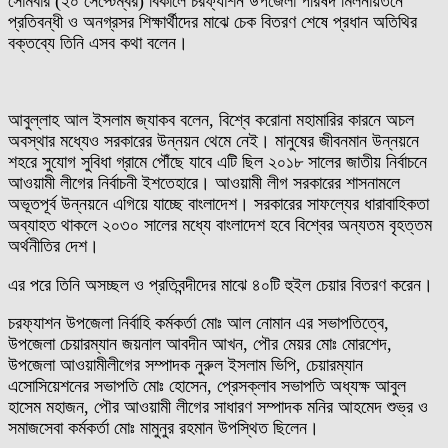
সোমবার (২০ সেপ্টেম্বর) বিকালে চরফ্যাশন উপজেলা পরিষদ মিলনায়তনে
প্রতিবন্ধী ও অনগ্রসর শিক্ষার্থীদের মাঝে চেক বিতরণ শেষে প্রধান অতিথির
বক্তব্যে তিনি এসব কথা বলেন।
আবুল্লাহ আল ইসলাম জ্যাকব বলেন, বিশ্বে করোনা মহামারির কারনে অচল
অবস্থার মধ্যেও সরকারের উন্নয়ন থেমে নেই। মানুষের জীবনমান উন্নয়নে
শহরে সুযোগ সুবিধা গ্রামে পৌঁছে যাবে এটি ছিল ২০১৮ সালের জাতীয় নির্বাচনে
আওয়ামী লীগের নির্বাচনী ইশতেহারে। আওয়ামী লীগ সরকারের শাসনামলে
অভূতপূর্ব উন্নয়নে এগিয়ে যাচ্ছে বাংলাদেশ। সরকারের সাফল্যের ধারাবাহিকতা
অব্যাহত থাকলে ২০৩০ সালের মধ্যে বাংলাদেশ হবে বিশ্বের অন্যতম বৃহত্তম
অর্থনীতির দেশ।
এর পরে তিনি অসচ্ছল ও প্রতিবন্দীদের মাঝে ৪০টি হুইল চেয়ার বিতরণ করেন।
চরফ্যাশন উপজেলা নির্বাহি কর্মকর্তা মোঃ আল নোমান এর সভাপতিত্বে,
উপজেলা চেয়ারম্যান জয়নাল আবদীন আখন, পৌর মেয়র মোঃ মোরশেদ,
উপজেলা আওয়ামীলীগের সম্পাদক নুরুল ইসলাম ভিপি, চেয়ারম্যান
এসোসিয়েশনের সভাপতি মোঃ হোসেন, প্রেসক্লাব সভাপতি অধ্যক্ষ আবুল
হাসেম মহাজন, পৌর আওয়ামী লীগের সাধারণ সম্পাদক মনির আহমেদ শুভ্র ও
সমাজসেবা কর্মকর্তা মোঃ মামুনুর রহমান উপস্থিত ছিলেন।