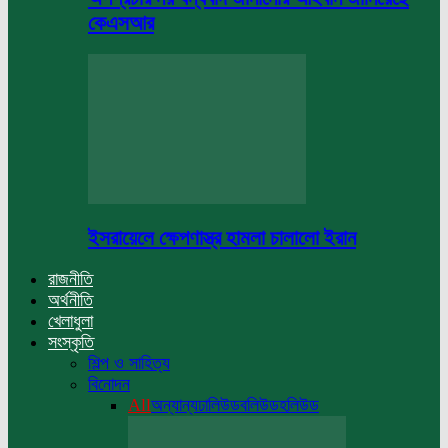
কেএসআর
ইসরায়েলে ক্ষেপণাস্ত্র হামলা চালালো ইরান
রাজনীতি
অর্থনীতি
খেলাধুলা
সংস্কৃতি
শিল্প ও সাহিত্য
বিনোদন
All
অন্যান্য
ঢালিউড
বলিউড
হলিউড