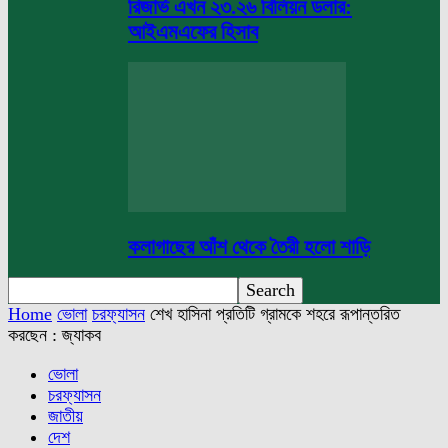
রিজার্ভ এখন ২৩.২৬ বিলিয়ন ডলার:
আইএমএফের হিসাব
কলাগাছের আঁশ থেকে তৈরী হলো শাড়ি
Home
ভোলা
চরফ্যাসন
শেখ হাসিনা প্রতিটি গ্রামকে শহরে রূপান্তরিত
করছেন : জ্যাকব
ভোলা
চরফ্যাসন
জাতীয়
দেশ