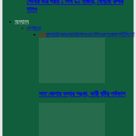
সোনার ভরি প্রায় ১ লাখ ৯০ হাজার, বেড়েছে রুপার
দামও
অন্যান্য
দেশজুড়ে
All
খুলনা
চট্টগ্রাম
ঢাকা
বরিশাল
ময়মনসিংহ
রংপুর
রাজশাহী
সিলেট
সাত জেলায় বন্যার শঙ্কা, ভারী বৃষ্টির পূর্বাভাস