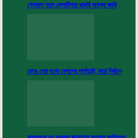
গ্লোবাল সুমুদ ফ্লোটিলায় জরুরি অবস্থা জারি
ভেঙে দেয়া হলো নেপালের পার্লামেন্ট, মার্চে নির্বাচন
অপপ্রচার নয় ধন্যবাদ জানানোর আহবান জানিয়েছে