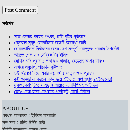
সর্বশেষ
সাত জেলায় বন্যার শঙ্কা, ভারী বৃষ্টির পূর্বাভাস
গ্লোবাল সুমুদ ফ্লোটিলায় জরুরি অবস্থা জারি
ফেব্রুয়ারিতে নির্বাচনের জন্য দেশ সম্পূর্ণ প্রস্তুত: প্রধান উপদেষ্টা
ভারতে গেল ৩৭ মেট্রিক টন ইলিশ
সোনার ভরি প্রায় ১ লাখ ৯০ হাজার, বেড়েছে রুপার দামও
সাগরে লঘুচাপ, পাঁচদিন বৃষ্টিপাত
দুই সিনেমা দিয়ে এবার বড় পর্দায় যাত্রা শুরু প্রভার
রুট সেঞ্চুরি না করলে নগ্ন হয়ে হাঁটার ঘোষণা ম্যাথু হেইডেনের!
যুগপৎ কর্মসূচিতে যাচ্ছে জামায়াত-এনসিপিসহ আট দল
ভেঙে দেয়া হলো নেপালের পার্লামেন্ট, মার্চে নির্বাচন
ABOUT US
প্রধান সম্পাদক : ইদ্রিস মাদ্রাজী
সম্পাদক : মনির উদ্দীন চাষী
নির্বাহী সম্পাদক: হাসনা হেনা