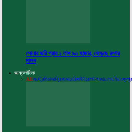
সোনার ভরি প্রায় ১ লাখ ৯০ হাজার, বেড়েছে রুপার
দামও
আন্তর্জাতিক
All
অস্ট্রেলিয়া
আফ্রিকা
আমেরিকা
ইউরোপ
উপমহাদেশ
এশিয়া
মধ্যপ্র