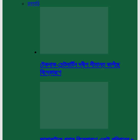
রকমারি
টেকনাফ-সেন্টমার্টিন দ্বীপ সীমান্ত কাপঁছে
বিস্ফোরণে
ভাসানটেকে গ্যাস বিস্ফোরণে একই পরিবারের ৬