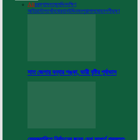
All
চরফ্যাসন
তজুমদ্দিন
দক্ষিণ
আইচা
দৌলতখাঁন
বোরহানউদ্দিন
মনপুরা
লালমোহন
শশীভূষণ
সাত জেলায় বন্যার শঙ্কা, ভারী বৃষ্টির পূর্বাভাস
ফেব্রুয়ারিতে নির্বাচনের জন্য দেশ সম্পূর্ণ প্রস্তুত: