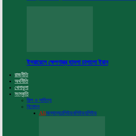
ইসরায়েলে ক্ষেপণাস্ত্র হামলা চালালো ইরান
রাজনীতি
অর্থনীতি
খেলাধুলা
সংস্কৃতি
শিল্প ও সাহিত্য
বিনোদন
All
অন্যান্য
ঢালিউড
বলিউড
হলিউড