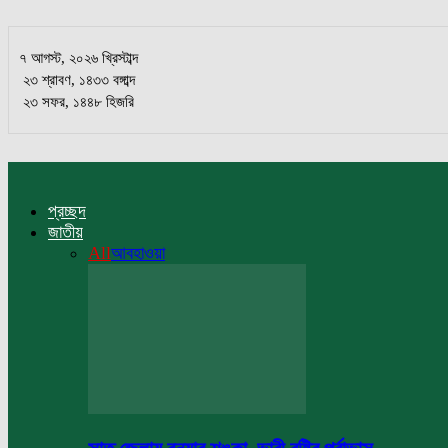
৭ আগস্ট, ২০২৬ খ্রিস্টাব্দ
২৩ শ্রাবণ, ১৪৩৩ বঙ্গাব্দ
২৩ সফর, ১৪৪৮ হিজরি
প্রচ্ছদ
জাতীয়
All
আবহাওয়া