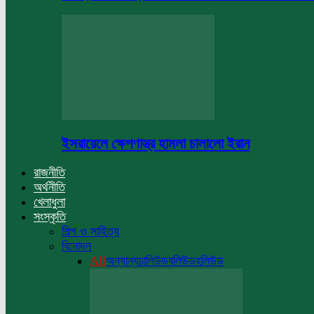
ইসরায়েলে ক্ষেপণাস্ত্র হামলা চালালো ইরান
রাজনীতি
অর্থনীতি
খেলাধুলা
সংস্কৃতি
শিল্প ও সাহিত্য
বিনোদন
All
অন্যান্য
ঢালিউড
বলিউড
হলিউড