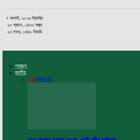
৭ আগস্ট, ২০২৬ খ্রিস্টাব্দ
২৩ শ্রাবণ, ১৪৩৩ বঙ্গাব্দ
২৩ সফর, ১৪৪৮ হিজরি
প্রচ্ছদ
জাতীয়
All
আবহাওয়া