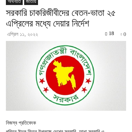
অর্থনীতি
জাতীয়
সরকারি চাকরিজীবীদের বেতন-ভাতা ২৫
এপ্রিলের মধ্যে দেয়ার নির্দেশ
18
এপ্রিল ১১, ২০২২
0
নিজস্ব প্রতিবেদক
পবিত্র ঈদুল ফিতর উপলক্ষে দেশের সরকারি, আধা-সরকারি ও