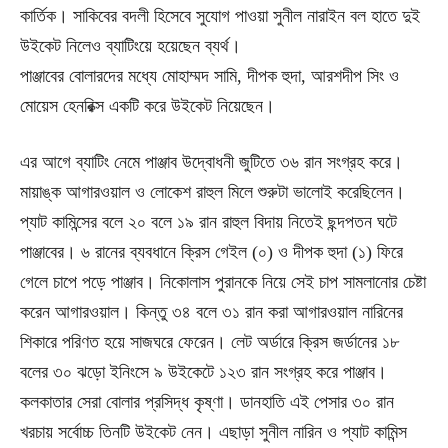
কার্তিক। সাকিবের বদলী হিসেবে সুযোগ পাওয়া সুনীল নারাইন বল হাতে দুই
উইকেট নিলেও ব্যাটিংয়ে হয়েছেন ব্যর্থ।
পাঞ্জাবের বোলারদের মধ্যে মোহাম্মদ সামি, দীপক হুদা, আরশদীপ সিং ও
মোয়েস হেনরিক্স একটি করে উইকেট নিয়েছেন।
এর আগে ব্যাটিং নেমে পাঞ্জাব ‍উদ্বোধনী জুটিতে ৩৬ রান সংগ্রহ করে।
মায়াঙ্ক আগারওয়াল ও লোকেশ রাহুল মিলে শুরুটা ভালোই করেছিলেন।
প্যাট কামিন্সের বলে ২০ বলে ১৯ রান রাহুল বিদায় নিতেই ছন্দপতন ঘটে
পাঞ্জাবের। ৬ রানের ব্যবধানে ক্রিস গেইল (০) ও দীপক হুদা (১) ফিরে
গেলে চাপে পড়ে পাঞ্জাব। নিকোলাস পুরানকে নিয়ে সেই চাপ সামলানোর চেষ্টা
করেন আগারওয়াল। কিন্তু ৩৪ বলে ৩১ রান করা আগারওয়াল নারিনের
শিকারে পরিণত হয়ে সাজঘরে ফেরেন। লেট অর্ডারে ক্রিস জর্ডানের ১৮
বলের ৩০ ঝড়ো ইনিংসে ৯ উইকেটে ১২৩ রান সংগ্রহ করে পাঞ্জাব।
কলকাতার সেরা বোলার প্রসিদ্ধ কৃষ্ণা। ডানহাতি এই পেসার ৩০ রান
খরচায় সর্বোচ্চ তিনটি উইকেট নেন। এছাড়া ‍সুনীল নারিন ও প্যাট কামিন্স