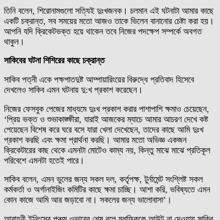
তিনি বলেন, শিরোনামগুলো সত্যিই দুঃখজনক। চলমান এই ঘটনাটা আমার কাছে
একটি চক্রান্ত, সব সময়ের মতো আজও তাকে ভিলেন বানানোর চেষ্টা করা হয়।
আপনি যদি ক্রিকেটভক্ত হয়ে থাকেন তবে নিজের পদক্ষেপ সম্পর্কে অবগত
থাকুন।
সাকিবের ঘটনা শিশিরের কাছে চক্রান্ত
সাকিব পত্নী একে পক্ষপাতদুষ্ট আম্পায়ারিংয়ের বিরুদ্ধে প্রতিবাদ হিসেবে
দেখলেও সাকিব এমন ঘটনায় দু:খ প্রকাশ করেছেন।
নিজের ফেসবুক পেজের মাধ্যমে দুঃখ প্রকাশ করার পাশাপাশি ক্ষমাও চেয়েছেন,
‘প্রিয় ভক্ত ও শুভাকাঙ্ক্ষীরা, যারাই আজকের ম্যাচে আমার আচরণ দেখে কষ্ট
পেয়েছেন বিশেষ করে ঘরে বসে যারা খেলা দেখেছেন, তাদের কাছে আমি দুঃখ
প্রকাশ করছি এবং ক্ষমা প্রার্থনা করছি। আমার মতো অভিজ্ঞ একজন
ক্রিকেটারের কাছ থেকে এমনটা মোটেও কাম্য নয়, কিন্তু মাঝে মাঝে প্রতিকূল
পরিবেশে এমনটা হতেই পারে।
সাকিব বলেন, এমন ভুলের জন্য সকল দল, কর্তৃপক্ষ, টুর্নামেন্ট সংশ্লিষ্ট সকল
কর্মকর্তা ও অর্গানাইজিং কমিটির কাছে ক্ষমা চাচ্ছি। আশা করি, ভবিষ্যতে এমন
কোন কাজে আমি আর জড়াবো না। সকলের জন্য ভালোবাসা’।
আবাহনী ইনিংসের পঞ্চম ওভারের শেষ বলে মুশফিককে আউট না দেওয়ায় সাকিব