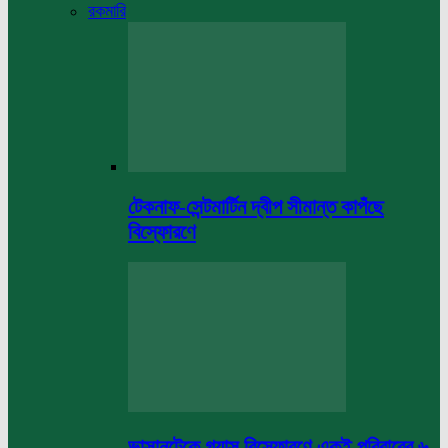
রকমারি
টেকনাফ-সেন্টমার্টিন দ্বীপ সীমান্ত কাপঁছে
বিস্ফোরণে
ভাসানটেকে গ্যাস বিস্ফোরণে একই পরিবারের ৬