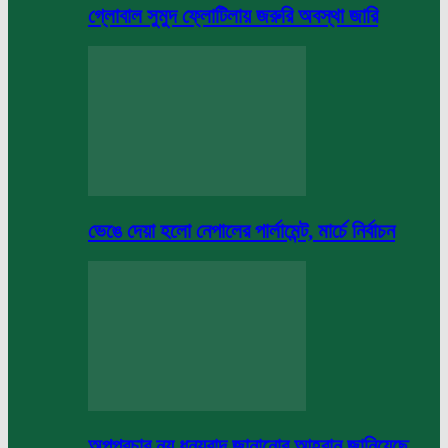
গ্লোবাল সুমুদ ফ্লোটিলায় জরুরি অবস্থা জারি
ভেঙে দেয়া হলো নেপালের পার্লামেন্ট, মার্চে নির্বাচন
অপপ্রচার নয় ধন্যবাদ জানানোর আহবান জানিয়েছে