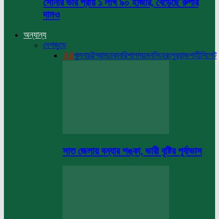
সোনার ভরি প্রায় ১ লাখ ৯০ হাজার, বেড়েছে রুপার
দামও
অন্যান্য
দেশজুড়ে
All
খুলনা
চট্টগ্রাম
ঢাকা
বরিশাল
ময়মনসিংহ
রংপুর
রাজশাহী
সিলেট
সাত জেলায় বন্যার শঙ্কা, ভারী বৃষ্টির পূর্বাভাস