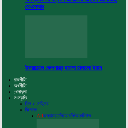
কেএসআর
ইসরায়েলে ক্ষেপণাস্ত্র হামলা চালালো ইরান
রাজনীতি
অর্থনীতি
খেলাধুলা
সংস্কৃতি
শিল্প ও সাহিত্য
বিনোদন
All
অন্যান্য
ঢালিউড
বলিউড
হলিউড