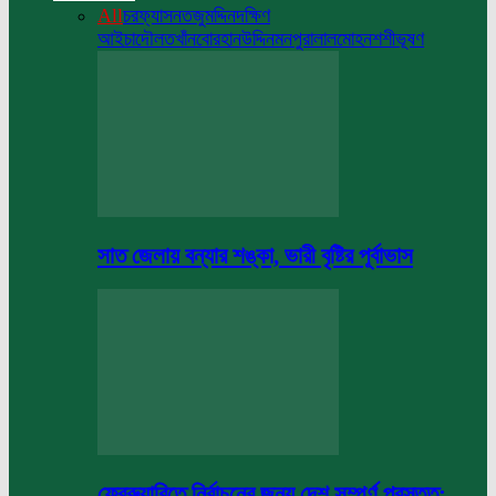
All
চরফ্যাসন
তজুমদ্দিন
দক্ষিণ
আইচা
দৌলতখাঁন
বোরহানউদ্দিন
মনপুরা
লালমোহন
শশীভূষণ
সাত জেলায় বন্যার শঙ্কা, ভারী বৃষ্টির পূর্বাভাস
ফেব্রুয়ারিতে নির্বাচনের জন্য দেশ সম্পূর্ণ প্রস্তুত: