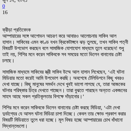
জুন ১২, ২০২১
0
16
ক্রীড়া প্রতিবেদক
আম্পায়ারের সঙ্গে আশোভন আচরণ করে আবারও আলোচনায় সাকিব আল
হাসান। সাকিবের এমন কাণ্ড যখন ক্রিকেটাঙ্গনে ঝড় তুলছে, তখন সাকিব পত্নী
বিষয়টি উপভোগ করছেন বলে সামাজিক যোগাযোগ মাধ্যমে তুলে ধরেছেন! শুধু
তাই নয়, শিশির মনে করেন সাকিবকে সব সময়ের মতো ভিলেন বানানোর চেষ্টা
চলছে।
সামাজিক মাধ্যমে সাকিবের স্ত্রী সাকিব উম্মে আল হাসান লিখেছেন, ‘এই ঘটনা
মিডিয়ার মতো করেই আমি উপভোগ করছি। অবশেষে টেলিভিশনে কিছু খবরও
দেখা যাচ্ছে। কিছু মানুষের সমর্থন দেখে খুবই ভালো লাগছে যে, তারা আজকের
ঘটনার পরিষ্কার চিত্র দেখতে পাচ্ছেন। তারা বুঝতে পারছেন অন্তত একজনের
সাহস আছে সকল প্রতিকূলতার বিপক্ষে দাঁড়ানোর।’
শিশির মনে করেন সাকিবকে ভিলেন বানানোর চেষ্টা করছে মিডিয়া, ‘এটা দেখা
দুর্ভাগ্যের যে আসল ঘটনা মিডিয়া চাপা দিচ্ছে। কেবল তার ক্ষোভ প্রকাশ করার
বিষয়টি মিডিয়াতে তুলে ধরা হচ্ছে। মূল বিষয় হচ্ছে আম্পায়ারের চোখ ধাঁধানো
সিদ্ধান্তগুলো।