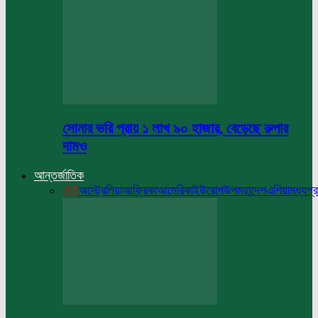
সোনার ভরি প্রায় ১ লাখ ৯০ হাজার, বেড়েছে রুপার
দামও
আন্তর্জাতিক
All
অস্ট্রেলিয়া
আফ্রিকা
আমেরিকা
ইউরোপ
উপমহাদেশ
এশিয়া
মধ্যপ্র