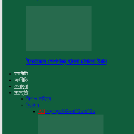
ইসরায়েলে ক্ষেপণাস্ত্র হামলা চালালো ইরান
রাজনীতি
অর্থনীতি
খেলাধুলা
সংস্কৃতি
শিল্প ও সাহিত্য
বিনোদন
All
অন্যান্য
ঢালিউড
বলিউড
হলিউড