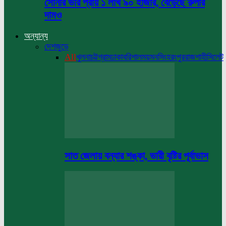
সোনার ভরি প্রায় ১ লাখ ৯০ হাজার, বেড়েছে রুপার
দামও
অন্যান্য
দেশজুড়ে
All
খুলনা
চট্টগ্রাম
ঢাকা
বরিশাল
ময়মনসিংহ
রংপুর
রাজশাহী
সিলেট
সাত জেলায় বন্যার শঙ্কা, ভারী বৃষ্টির পূর্বাভাস