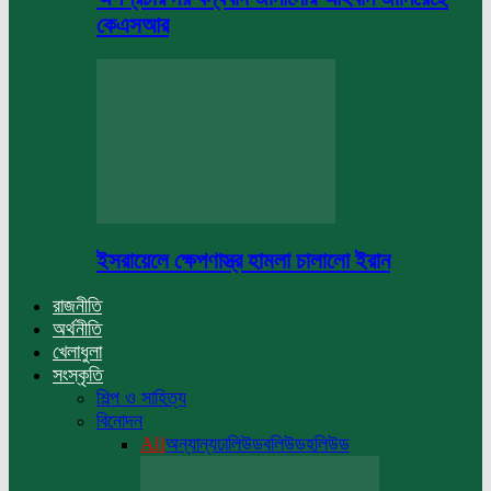
কেএসআর
ইসরায়েলে ক্ষেপণাস্ত্র হামলা চালালো ইরান
রাজনীতি
অর্থনীতি
খেলাধুলা
সংস্কৃতি
শিল্প ও সাহিত্য
বিনোদন
All
অন্যান্য
ঢালিউড
বলিউড
হলিউড