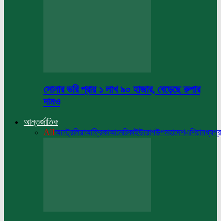
সোনার ভরি প্রায় ১ লাখ ৯০ হাজার, বেড়েছে রুপার
দামও
আন্তর্জাতিক
All
অস্ট্রেলিয়া
আফ্রিকা
আমেরিকা
ইউরোপ
উপমহাদেশ
এশিয়া
মধ্যপ্র