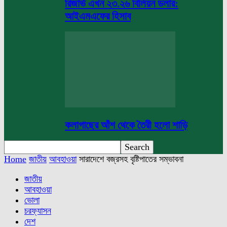
রিজার্ভ এখন ২৩.২৬ বিলিয়ন ডলার:
আইএমএফের হিসাব
কলাগাছের আঁশ থেকে তৈরী হলো শাড়ি
Home
জাতীয়
আবহাওয়া
সারাদেশে বজ্রসহ বৃষ্টিপাতের সম্ভাবনা
জাতীয়
আবহাওয়া
ভোলা
চরফ্যাসন
দেশ