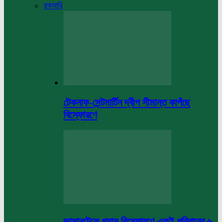
রকমারি
টেকনাফ-সেন্টমার্টিন দ্বীপ সীমান্ত কাপঁছে
বিস্ফোরণে
ভাসানটেকে গ্যাস বিস্ফোরণে একই পরিবারের ৬