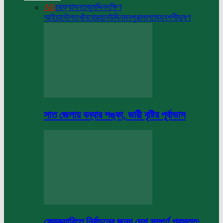
All
চরফ্যাসন
তজুমদ্দিন
দক্ষিণ
আইচা
দৌলতখাঁন
বোরহানউদ্দিন
মনপুরা
লালমোহন
শশীভূষণ
সাত জেলায় বন্যার শঙ্কা, ভারী বৃষ্টির পূর্বাভাস
ফেব্রুয়ারিতে নির্বাচনের জন্য দেশ সম্পূর্ণ প্রস্তুত: