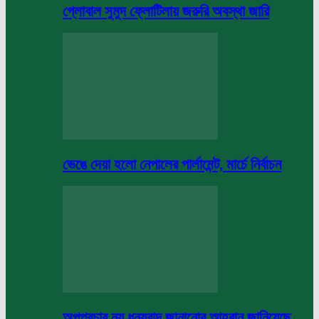
গ্লোবাল সুমুদ ফ্লোটিলায় জরুরি অবস্থা জারি
ভেঙে দেয়া হলো নেপালের পার্লামেন্ট, মার্চে নির্বাচন
অপপ্রচার নয় ধন্যবাদ জানানোর আহবান জানিয়েছে