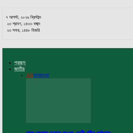
৭ আগস্ট, ২০২৬ খ্রিস্টাব্দ
২৩ শ্রাবণ, ১৪৩৩ বঙ্গাব্দ
২৩ সফর, ১৪৪৮ হিজরি
প্রচ্ছদ
জাতীয়
All
আবহাওয়া