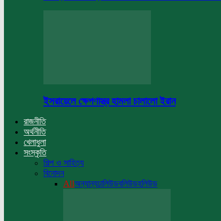
ইসরায়েলে ক্ষেপণাস্ত্র হামলা চালালো ইরান
রাজনীতি
অর্থনীতি
খেলাধুলা
সংস্কৃতি
শিল্প ও সাহিত্য
বিনোদন
All
অন্যান্য
ঢালিউড
বলিউড
হলিউড