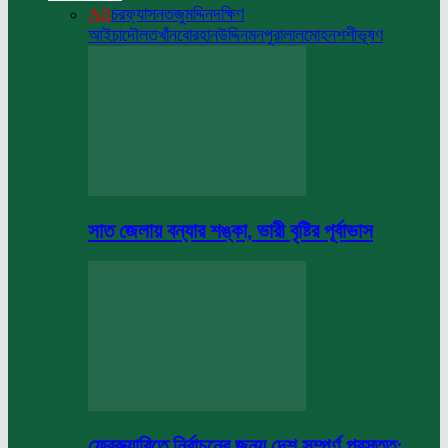
All
চরফ্যাসন
তজুমদ্দিন
দক্ষিণ
আইচা
দৌলতখাঁন
বোরহানউদ্দিন
মনপুরা
লালমোহন
শশীভূষণ
সাত জেলায় বন্যার শঙ্কা, ভারী বৃষ্টির পূর্বাভাস
ফেব্রুয়ারিতে নির্বাচনের জন্য দেশ সম্পূর্ণ প্রস্তুত: