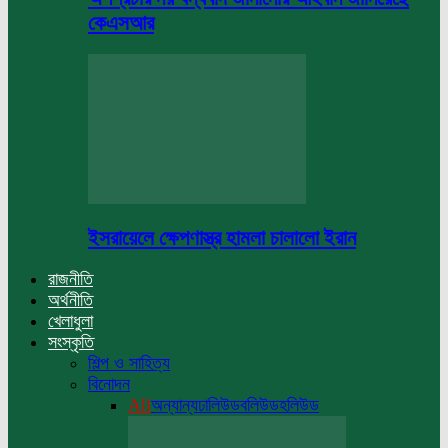
কেএসআর
ইসরায়েলে ক্ষেপণাস্ত্র হামলা চালালো ইরান
রাজনীতি
অর্থনীতি
খেলাধুলা
সংস্কৃতি
শিল্প ও সাহিত্য
বিনোদন
All
অন্যান্য
ঢালিউড
বলিউড
হলিউড