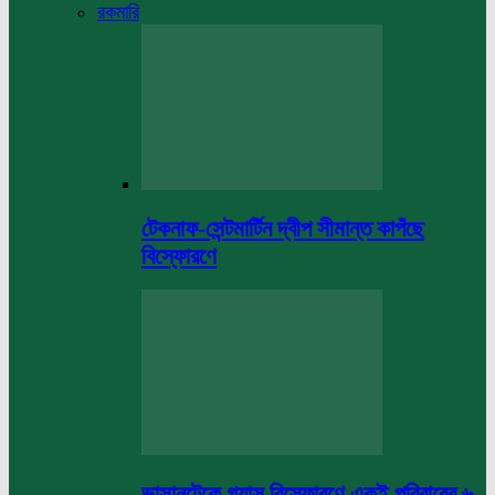
রকমারি
টেকনাফ-সেন্টমার্টিন দ্বীপ সীমান্ত কাপঁছে
বিস্ফোরণে
ভাসানটেকে গ্যাস বিস্ফোরণে একই পরিবারের ৬