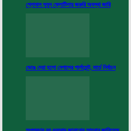
গ্লোবাল সুমুদ ফ্লোটিলায় জরুরি অবস্থা জারি
ভেঙে দেয়া হলো নেপালের পার্লামেন্ট, মার্চে নির্বাচন
অপপ্রচার নয় ধন্যবাদ জানানোর আহবান জানিয়েছে