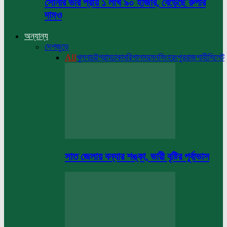
সোনার ভরি প্রায় ১ লাখ ৯০ হাজার, বেড়েছে রুপার
দামও
অন্যান্য
দেশজুড়ে
All
খুলনা
চট্টগ্রাম
ঢাকা
বরিশাল
ময়মনসিংহ
রংপুর
রাজশাহী
সিলেট
সাত জেলায় বন্যার শঙ্কা, ভারী বৃষ্টির পূর্বাভাস