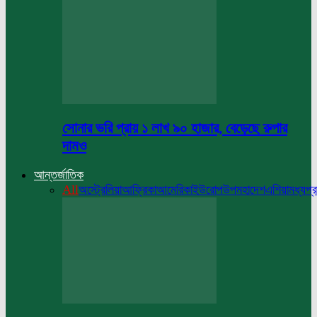
সোনার ভরি প্রায় ১ লাখ ৯০ হাজার, বেড়েছে রুপার
দামও
আন্তর্জাতিক
All
অস্ট্রেলিয়া
আফ্রিকা
আমেরিকা
ইউরোপ
উপমহাদেশ
এশিয়া
মধ্যপ্র