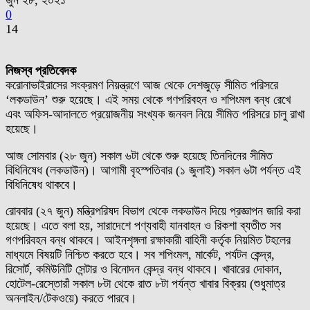
জুন ২৮, ২০২১
0
14
নিজস্ব প্রতিবেদক
করোনাভাইরাসের সংক্রমণ নিয়ন্ত্রণে আজ থেকে দেশজুড়ে সীমিত পরিসরে
‘লকডাউন’ শুরু হয়েছে। এই সময় থেকে গণপরিবহন ও শপিংমল বন্ধ রেখে
এবং অফিস-আদালতে প্রয়োজনীয় সংখ্যক জনবল নিয়ে সীমিত পরিসরে চালু রাখা
হয়েছে।
আজ সোমবার (২৮ জুন) সকাল ৬টা থেকে শুরু হয়েছে তিনদিনের সীমিত
বিধিনিষেধ (লকডাউন)। আগামী বৃহস্পতিবার (১ জুলাই) সকাল ৬টা পর্যন্ত এই
বিধিনিষেধ থাকবে।
রোববার (২৭ জুন) মন্ত্রিপরিষদ বিভাগ থেকে লকডাউন দিয়ে প্রজ্ঞাপন জারি করা
হয়েছে। এতে বলা হয়, সারাদেশে পণ্যবাহী যানবাহন ও রিকশা ব্যতীত সব
গণপরিবহন বন্ধ থাকবে। আইনশৃঙ্গলা রক্ষাকারী বাহিনী কর্তৃক নিয়মিত টহলের
মাধ্যমে বিষয়টি নিশ্চিত করতে হবে। সব শপিংমল, মার্কেট, পর্যটন কেন্দ্র,
রিসোর্ট, কমিউনিটি সেন্টার ও বিনোদন কেন্দ্র বন্ধ থাকবে। খাবারের দোকান,
হোটেল-রেস্তোরাঁ সকাল ৮টা থেকে রাত ৮টা পর্যন্ত খাবার বিক্রয় (শুধুমাত্র
অনলাইন/টেকওয়ে) করতে পারবে।