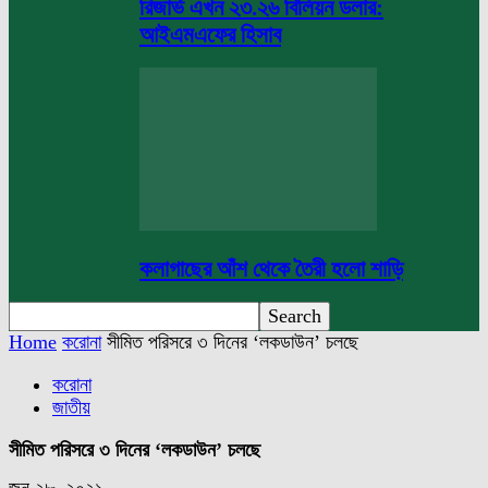
রিজার্ভ এখন ২৩.২৬ বিলিয়ন ডলার:
আইএমএফের হিসাব
কলাগাছের আঁশ থেকে তৈরী হলো শাড়ি
Home
করোনা
সীমিত পরিসরে ‌৩ দিনের ‘লকডাউন’ চলছে
করোনা
জাতীয়
সীমিত পরিসরে ‌৩ দিনের ‘লকডাউন’ চলছে