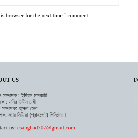
is browser for the next time I comment.
OUT US
F
ন সম্পাদক : ইদ্রিস মাদ্রাজী
দক : মনির উদ্দীন চাষী
াহী সম্পাদক: হাসনা হেনা
শক: স্টার মিডিয়া (প্রাইভেট) লিমিটেড।
tact us:
csangbad707@gmail.com