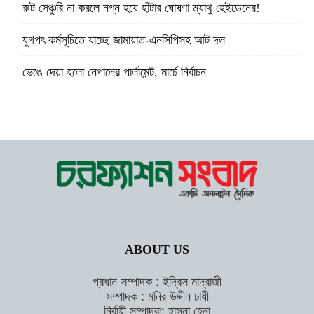
রুট সেঞ্চুরি না করলে নগ্ন হয়ে হাঁটার ঘোষণা ম্যাথু হেইডেনের!
যুগপৎ কর্মসূচিতে যাচ্ছে জামায়াত-এনসিপিসহ আট দল
ভেঙে দেয়া হলো নেপালের পার্লামেন্ট, মার্চে নির্বাচন
ABOUT US
প্রধান সম্পাদক : ইদ্রিস মাদ্রাজী
সম্পাদক : মনির উদ্দীন চাষী
নির্বাহী সম্পাদক: হাসনা হেনা