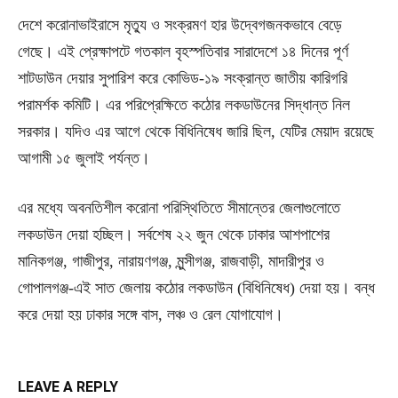
দেশে করোনাভাইরাসে মৃত্যু ও সংক্রমণ হার উদ্বেগজনকভাবে বেড়ে
গেছে। এই প্রেক্ষাপটে গতকাল বৃহস্পতিবার সারাদেশে ১৪ দিনের পূর্ণ
শাটডাউন দেয়ার সুপারিশ করে কোভিড-১৯ সংক্রান্ত জাতীয় কারিগরি
পরামর্শক কমিটি। এর পরিপ্রেক্ষিতে কঠোর লকডাউনের সিদ্ধান্ত নিল
সরকার। যদিও এর আগে থেকে বিধিনিষেধ জারি ছিল, যেটির মেয়াদ রয়েছে
আগামী ১৫ জুলাই পর্যন্ত।
এর মধ্যে অবনতিশীল করোনা পরিস্থিতিতে সীমান্তের জেলাগুলোতে
লকডাউন দেয়া হচ্ছিল। সর্বশেষ ২২ জুন থেকে ঢাকার আশপাশের
মানিকগঞ্জ, গাজীপুর, নারায়ণগঞ্জ, মুন্সীগঞ্জ, রাজবাড়ী, মাদারীপুর ও
গোপালগঞ্জ-এই সাত জেলায় কঠোর লকডাউন (বিধিনিষেধ) দেয়া হয়। বন্ধ
করে দেয়া হয় ঢাকার সঙ্গে বাস, লঞ্চ ও রেল যোগাযোগ।
LEAVE A REPLY