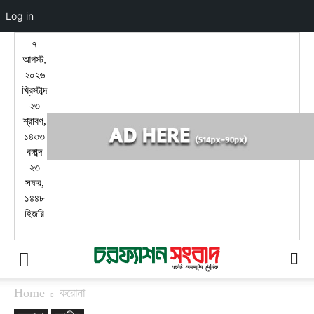
Log in
৭
আগস্ট,
২০২৬
খ্রিস্টাব্দ
২৩
শ্রাবণ,
১৪৩৩
বঙ্গাব্দ
২৩
সফর,
১৪৪৮
হিজরি
Home
করোনা