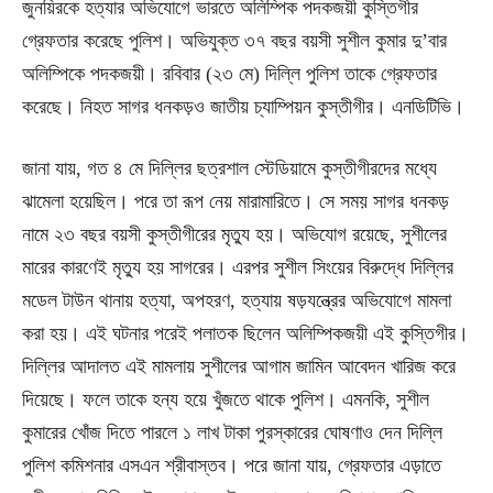
জুনয়িরকে হত্যার অভিযোগে ভারতে অলিম্পিক পদকজয়ী কুস্তিগীর
গ্রেফতার করেছে পুলিশ। অভিযুক্ত ৩৭ বছর বয়সী সুশীল কুমার দু’বার
অলিম্পিকে পদকজয়ী। রবিবার (২৩ মে) দিল্লি পুলিশ তাকে গ্রেফতার
করেছে। নিহত সাগর ধনকড়ও জাতীয় চ্যাম্পিয়ন কুস্তীগীর। এনডিটিভি।
জানা যায়, গত ৪ মে দিল্লির ছত্রশাল স্টেডিয়ামে কুস্তীগীরদের মধ্যে
ঝামেলা হয়েছিল। পরে তা রূপ নেয় মারামারিতে। সে সময় সাগর ধনকড়
নামে ২৩ বছর বয়সী কুস্তীগীরের মৃত্যু হয়। অভিযোগ রয়েছে, সুশীলের
মারের কারণেই মৃত্যু হয় সাগরের। এরপর সুশীল সিংয়ের বিরুদ্ধে দিল্লির
মডেল টাউন থানায় হত্যা, অপহরণ, হত্যায় ষড়যন্ত্রের অভিযোগে মামলা
করা হয়। এই ঘটনার পরেই পলাতক ছিলেন অলিম্পিকজয়ী এই কুস্তিগীর।
দিল্লির আদালত এই মামলায় সুশীলের আগাম জামিন আবেদন খারিজ করে
দিয়েছে। ফলে তাকে হন্য হয়ে খুঁজতে থাকে পুলিশ। এমনকি, সুশীল
কুমারের খোঁজ দিতে পারলে ১ লাখ টাকা পুরস্কারের ঘোষণাও দেন দিল্লি
পুলিশ কমিশনার এসএন শ্রীবাস্তব। পরে জানা যায়, গ্রেফতার এড়াতে