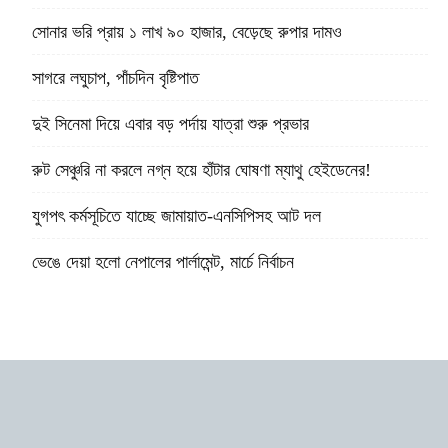
সোনার ভরি প্রায় ১ লাখ ৯০ হাজার, বেড়েছে রুপার দামও
সাগরে লঘুচাপ, পাঁচদিন বৃষ্টিপাত
দুই সিনেমা দিয়ে এবার বড় পর্দায় যাত্রা শুরু প্রভার
রুট সেঞ্চুরি না করলে নগ্ন হয়ে হাঁটার ঘোষণা ম্যাথু হেইডেনের!
যুগপৎ কর্মসূচিতে যাচ্ছে জামায়াত-এনসিপিসহ আট দল
ভেঙে দেয়া হলো নেপালের পার্লামেন্ট, মার্চে নির্বাচন