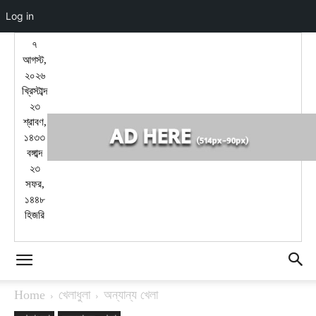
Log in
৭
আগস্ট,
২০২৬
খ্রিস্টাব্দ
২৩
শ্রাবণ,
১৪৩৩
বঙ্গাব্দ
২৩
সফর,
১৪৪৮
হিজরি
Home
খেলাধুলা
অন্যান্য খেলা