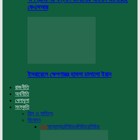
কেএসআর
ইসরায়েলে ক্ষেপণাস্ত্র হামলা চালালো ইরান
রাজনীতি
অর্থনীতি
খেলাধুলা
সংস্কৃতি
শিল্প ও সাহিত্য
বিনোদন
All
অন্যান্য
ঢালিউড
বলিউড
হলিউড