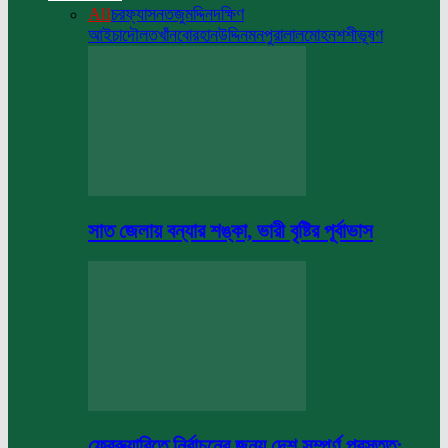
All
চরফ্যাসন
তজুমদ্দিন
দক্ষিণ
আইচা
দৌলতখাঁন
বোরহানউদ্দিন
মনপুরা
লালমোহন
শশীভূষণ
সাত জেলায় বন্যার শঙ্কা, ভারী বৃষ্টির পূর্বাভাস
ফেব্রুয়ারিতে নির্বাচনের জন্য দেশ সম্পূর্ণ প্রস্তুত: