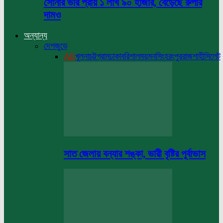
সোনার ভরি প্রায় ১ লাখ ৯০ হাজার, বেড়েছে রুপার
দামও
অন্যান্য
দেশজুড়ে
All
খুলনা
চট্টগ্রাম
ঢাকা
বরিশাল
ময়মনসিংহ
রংপুর
রাজশাহী
সিলেট
সাত জেলায় বন্যার শঙ্কা, ভারী বৃষ্টির পূর্বাভাস