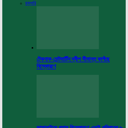
রকমারি
টেকনাফ-সেন্টমার্টিন দ্বীপ সীমান্ত কাপঁছে
বিস্ফোরণে
ভাসানটেকে গ্যাস বিস্ফোরণে একই পরিবারের ৬