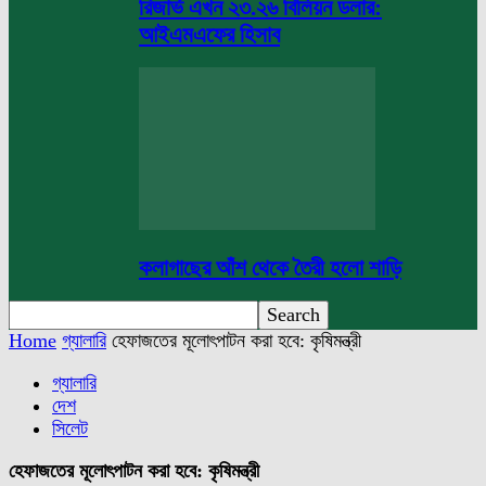
রিজার্ভ এখন ২৩.২৬ বিলিয়ন ডলার:
আইএমএফের হিসাব
কলাগাছের আঁশ থেকে তৈরী হলো শাড়ি
Home
গ্যালারি
হেফাজতের মূলোৎপাটন করা হবে: কৃষিমন্ত্রী
গ্যালারি
দেশ
সিলেট
হেফাজতের মূলোৎপাটন করা হবে: কৃষিমন্ত্রী