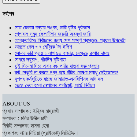
সর্বশেষ
সাত জেলায় বন্যার শঙ্কা, ভারী বৃষ্টির পূর্বাভাস
গ্লোবাল সুমুদ ফ্লোটিলায় জরুরি অবস্থা জারি
ফেব্রুয়ারিতে নির্বাচনের জন্য দেশ সম্পূর্ণ প্রস্তুত: প্রধান উপদেষ্টা
ভারতে গেল ৩৭ মেট্রিক টন ইলিশ
সোনার ভরি প্রায় ১ লাখ ৯০ হাজার, বেড়েছে রুপার দামও
সাগরে লঘুচাপ, পাঁচদিন বৃষ্টিপাত
দুই সিনেমা দিয়ে এবার বড় পর্দায় যাত্রা শুরু প্রভার
রুট সেঞ্চুরি না করলে নগ্ন হয়ে হাঁটার ঘোষণা ম্যাথু হেইডেনের!
যুগপৎ কর্মসূচিতে যাচ্ছে জামায়াত-এনসিপিসহ আট দল
ভেঙে দেয়া হলো নেপালের পার্লামেন্ট, মার্চে নির্বাচন
ABOUT US
প্রধান সম্পাদক : ইদ্রিস মাদ্রাজী
সম্পাদক : মনির উদ্দীন চাষী
নির্বাহী সম্পাদক: হাসনা হেনা
প্রকাশক: স্টার মিডিয়া (প্রাইভেট) লিমিটেড।