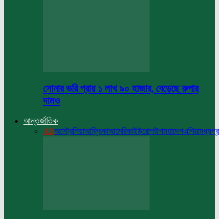
সোনার ভরি প্রায় ১ লাখ ৯০ হাজার, বেড়েছে রুপার
দামও
আন্তর্জাতিক
All
অস্ট্রেলিয়া
আফ্রিকা
আমেরিকা
ইউরোপ
উপমহাদেশ
এশিয়া
মধ্যপ্র