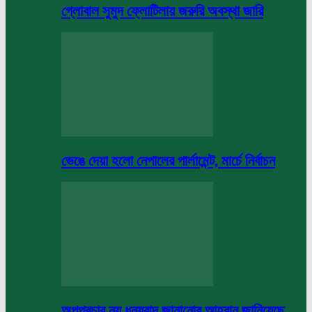
গ্লোবাল সুমুদ ফ্লোটিলায় জরুরি অবস্থা জারি
ভেঙে দেয়া হলো নেপালের পার্লামেন্ট, মার্চে নির্বাচন
অপপ্রচার নয় ধন্যবাদ জানানোর আহবান জানিয়েছে