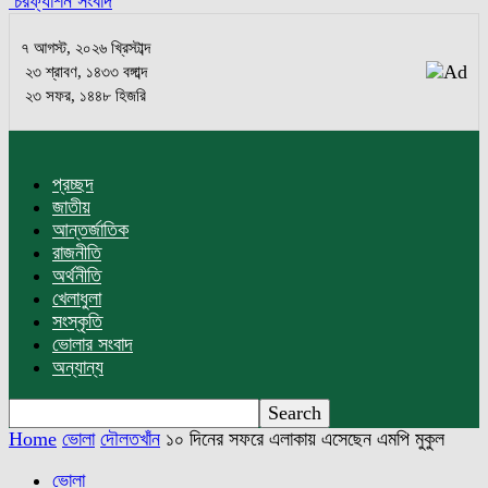
চরফ্যাশন সংবাদ
৭ আগস্ট, ২০২৬ খ্রিস্টাব্দ
২৩ শ্রাবণ, ১৪৩৩ বঙ্গাব্দ
২৩ সফর, ১৪৪৮ হিজরি
প্রচ্ছদ
জাতীয়
আন্তর্জাতিক
রাজনীতি
অর্থনীতি
খেলাধুলা
সংস্কৃতি
ভোলার সংবাদ
অন্যান্য
Home
ভোলা
দৌলতখাঁন
১০ দিনের সফরে এলাকায় এসেছেন এমপি মুকুল
ভোলা