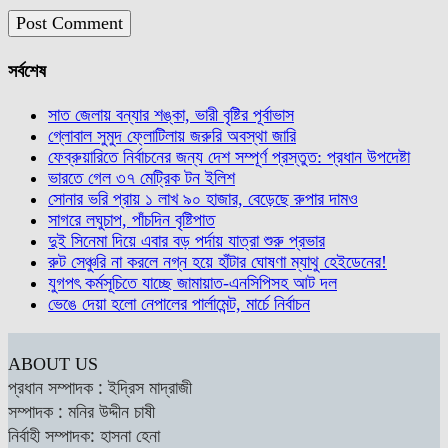
সর্বশেষ
সাত জেলায় বন্যার শঙ্কা, ভারী বৃষ্টির পূর্বাভাস
গ্লোবাল সুমুদ ফ্লোটিলায় জরুরি অবস্থা জারি
ফেব্রুয়ারিতে নির্বাচনের জন্য দেশ সম্পূর্ণ প্রস্তুত: প্রধান উপদেষ্টা
ভারতে গেল ৩৭ মেট্রিক টন ইলিশ
সোনার ভরি প্রায় ১ লাখ ৯০ হাজার, বেড়েছে রুপার দামও
সাগরে লঘুচাপ, পাঁচদিন বৃষ্টিপাত
দুই সিনেমা দিয়ে এবার বড় পর্দায় যাত্রা শুরু প্রভার
রুট সেঞ্চুরি না করলে নগ্ন হয়ে হাঁটার ঘোষণা ম্যাথু হেইডেনের!
যুগপৎ কর্মসূচিতে যাচ্ছে জামায়াত-এনসিপিসহ আট দল
ভেঙে দেয়া হলো নেপালের পার্লামেন্ট, মার্চে নির্বাচন
ABOUT US
প্রধান সম্পাদক : ইদ্রিস মাদ্রাজী
সম্পাদক : মনির উদ্দীন চাষী
নির্বাহী সম্পাদক: হাসনা হেনা