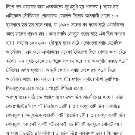
লিগে গত শুক্রবার রাতে এভারটনের মুখোমুখি হয় গানার্সরা। ঘরের মাঠ
এমিরেটস স্টেডিয়ামে গোলরক্ষক বেয়ার্নড লিনোর আত্মঘাতী গোলে ১-০
ব্যবধানে হার হার মানে তারা, যা ১৯৯৬ সালের পর ঘরের মাঠে এভারটনের
কাছে তাদের প্রথম হার। আর চলতি মৌসুমে ঘরের মাঠে এটা ছিল সপ্তম
হার। সবশেষ ১৯৯২-৯৩ মৌসুমে ঘরের মাঠে এতোগুলো ম্যাচ হেরেছিল
আর্সেনাল। এই জয়ে এভারটনের উয়েফা ইউরোপা লিগে খেলার আশা বেঁচে
রইল। ৩২ ম্যাচ থেকে ৫২ পয়েন্ট সংগ্রহ করে তারা অবস্থান করছে পয়েন্ট
টেবিলের অষ্টম স্থানে। অন্যদিকে ৩৩ ম্যাচ থেকে ৪৬ পয়েন্ট নিয়ে
আর্সেনাল আছে নবম স্থানে। এভারটন সপ্তম স্থানে থাকা চ্যাম্পিয়ন
লিভারপুলের চেয়ে মাত্র ১ পয়েন্টে পিছিয়ে রয়েছে।
অবশ্য ঘরের মাঠে ৫৯ শতাংশ বলের দখল ছিল আর্সেনালের কাছে। তারা
গোলপোস্টের দিকে শট নিয়েছিল ১৪টি। তার মধ্যে ৩টি ছিল একেবারে
গোলমুখে। অন্যদিকে এভারটন শট নিয়েছিল ৮টি। তার মধ্যে একটি ছিল
গোলমুখে এবং সেই একটি শট থেকেই ৭৬ মিনিটে জয়সূচক গোলটি হয়।
এ সময় এভারটনের রিকার্লিসন ডানদিক দিয়ে আক্রমণে ডান। ডি বক্সের