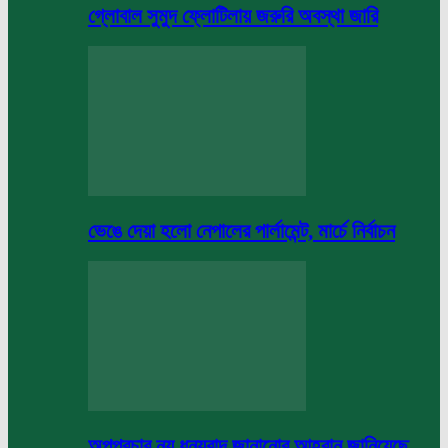
গ্লোবাল সুমুদ ফ্লোটিলায় জরুরি অবস্থা জারি
ভেঙে দেয়া হলো নেপালের পার্লামেন্ট, মার্চে নির্বাচন
অপপ্রচার নয় ধন্যবাদ জানানোর আহবান জানিয়েছে