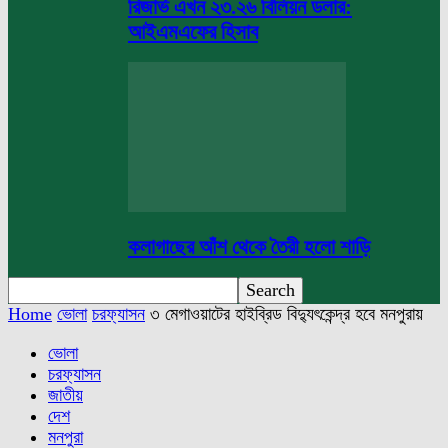
রিজার্ভ এখন ২৩.২৬ বিলিয়ন ডলার:
আইএমএফের হিসাব
কলাগাছের আঁশ থেকে তৈরী হলো শাড়ি
Home
ভোলা
চরফ্যাসন
৩ মেগাওয়াটের হাইব্রিড বিদ্যুৎকেন্দ্র হবে মনপুরায়
ভোলা
চরফ্যাসন
জাতীয়
দেশ
মনপুরা