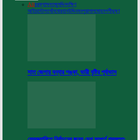
All
চরফ্যাসন
তজুমদ্দিন
দক্ষিণ
আইচা
দৌলতখাঁন
বোরহানউদ্দিন
মনপুরা
লালমোহন
শশীভূষণ
সাত জেলায় বন্যার শঙ্কা, ভারী বৃষ্টির পূর্বাভাস
ফেব্রুয়ারিতে নির্বাচনের জন্য দেশ সম্পূর্ণ প্রস্তুত: