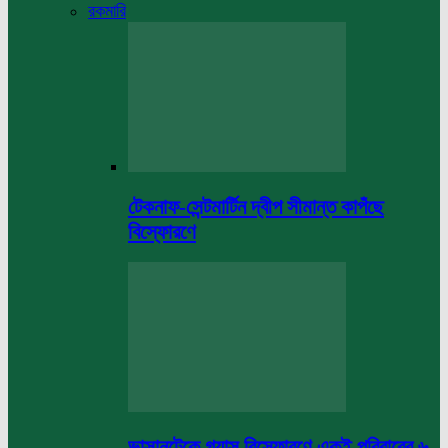
রকমারি
টেকনাফ-সেন্টমার্টিন দ্বীপ সীমান্ত কাপঁছে
বিস্ফোরণে
ভাসানটেকে গ্যাস বিস্ফোরণে একই পরিবারের ৬