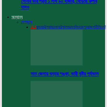
সোনার ভরি প্রায় ১ লাখ ৯০ হাজার, বেড়েছে রুপার
দামও
অন্যান্য
দেশজুড়ে
All
খুলনা
চট্টগ্রাম
ঢাকা
বরিশাল
ময়মনসিংহ
রংপুর
রাজশাহী
সিলেট
সাত জেলায় বন্যার শঙ্কা, ভারী বৃষ্টির পূর্বাভাস