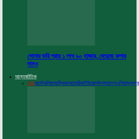
সোনার ভরি প্রায় ১ লাখ ৯০ হাজার, বেড়েছে রুপার
দামও
আন্তর্জাতিক
All
অস্ট্রেলিয়া
আফ্রিকা
আমেরিকা
ইউরোপ
উপমহাদেশ
এশিয়া
মধ্যপ্র