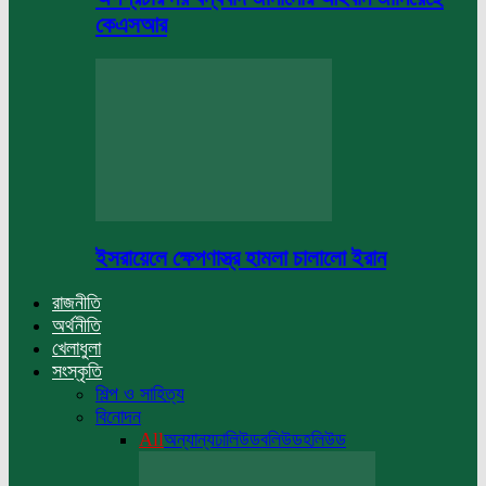
কেএসআর
ইসরায়েলে ক্ষেপণাস্ত্র হামলা চালালো ইরান
রাজনীতি
অর্থনীতি
খেলাধুলা
সংস্কৃতি
শিল্প ও সাহিত্য
বিনোদন
All
অন্যান্য
ঢালিউড
বলিউড
হলিউড