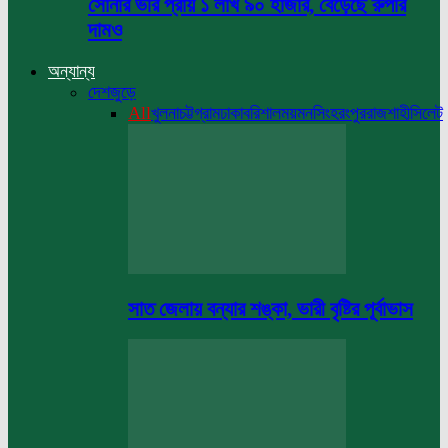
সোনার ভরি প্রায় ১ লাখ ৯০ হাজার, বেড়েছে রুপার
দামও
অন্যান্য
দেশজুড়ে
All
খুলনা
চট্টগ্রাম
ঢাকা
বরিশাল
ময়মনসিংহ
রংপুর
রাজশাহী
সিলেট
সাত জেলায় বন্যার শঙ্কা, ভারী বৃষ্টির পূর্বাভাস