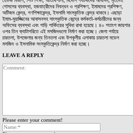
হেফজ বিভাগ, শিশু শিক্ষা, অতিথিশালা, বিদেশি পর্যটকদের আবাসন, মৃতদেহ
গোসলের ব্যবস্থা, হজযাত্রীদের নিবন্ধন ও প্রশিক্ষণ, ইমামদের প্রশিক্ষণ,
অটিজম কেন্দ্র, গণশিক্ষাকেন্দ্র, ইসলামি সাংস্কৃতিক কেন্দ্র থাকবে। এছাড়া
ইমাম-মুয়াজ্জিনের আবাসনসহ সাংস্কৃতিক কেন্দ্রে কর্মকর্তা-কর্মচারীদের জন্য
অফিসের ব্যবস্থা এবং গাড়ি পার্কিংয়ের সুবিধা রাখা হয়েছে। ৪০ শতাংশ জায়গার
ওপর তিন ক্যাটাগরিতে এই মসজিদগুলো নির্মাণ করা হচ্ছে। জেলা পর্যায়ে
চারতলা, উপজেলার জন্য তিনতলা এবং উপকূলীয় এলাকায় চারতলা মডেল
মসজিদ ও ইসলামিক সংস্কৃতিকেন্দ্র নির্মাণ করা হচ্ছে।
LEAVE A REPLY
Please enter your comment!