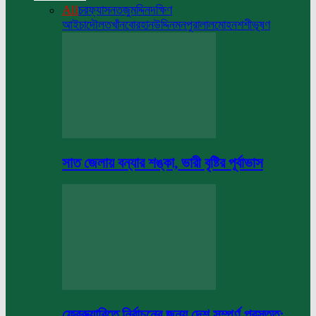
All
চরফ্যাসন
তজুমদ্দিন
দক্ষিণ
আইচা
দৌলতখাঁন
বোরহানউদ্দিন
মনপুরা
লালমোহন
শশীভূষণ
সাত জেলায় বন্যার শঙ্কা, ভারী বৃষ্টির পূর্বাভাস
ফেব্রুয়ারিতে নির্বাচনের জন্য দেশ সম্পূর্ণ প্রস্তুত: