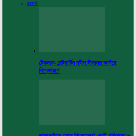
রকমারি
টেকনাফ-সেন্টমার্টিন দ্বীপ সীমান্ত কাপঁছে
বিস্ফোরণে
ভাসানটেকে গ্যাস বিস্ফোরণে একই পরিবারের ৬