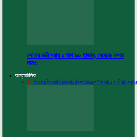
সোনার ভরি প্রায় ১ লাখ ৯০ হাজার, বেড়েছে রুপার
দামও
আন্তর্জাতিক
All
অস্ট্রেলিয়া
আফ্রিকা
আমেরিকা
ইউরোপ
উপমহাদেশ
এশিয়া
মধ্যপ্র