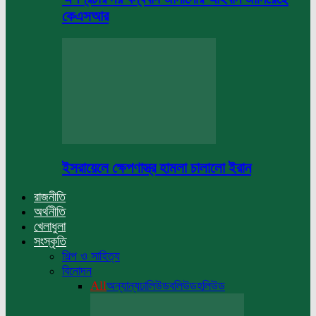
কেএসআর
ইসরায়েলে ক্ষেপণাস্ত্র হামলা চালালো ইরান
রাজনীতি
অর্থনীতি
খেলাধুলা
সংস্কৃতি
শিল্প ও সাহিত্য
বিনোদন
All
অন্যান্য
ঢালিউড
বলিউড
হলিউড