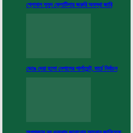
গ্লোবাল সুমুদ ফ্লোটিলায় জরুরি অবস্থা জারি
ভেঙে দেয়া হলো নেপালের পার্লামেন্ট, মার্চে নির্বাচন
অপপ্রচার নয় ধন্যবাদ জানানোর আহবান জানিয়েছে