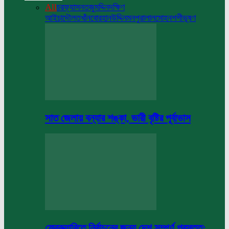
All
চরফ্যাসন
তজুমদ্দিন
দক্ষিণ
আইচা
দৌলতখাঁন
বোরহানউদ্দিন
মনপুরা
লালমোহন
শশীভূষণ
সাত জেলায় বন্যার শঙ্কা, ভারী বৃষ্টির পূর্বাভাস
ফেব্রুয়ারিতে নির্বাচনের জন্য দেশ সম্পূর্ণ প্রস্তুত: