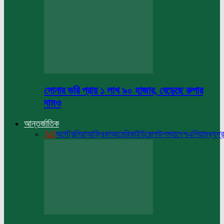
সোনার ভরি প্রায় ১ লাখ ৯০ হাজার, বেড়েছে রুপার
দামও
আন্তর্জাতিক
All
অস্ট্রেলিয়া
আফ্রিকা
আমেরিকা
ইউরোপ
উপমহাদেশ
এশিয়া
মধ্যপ্র