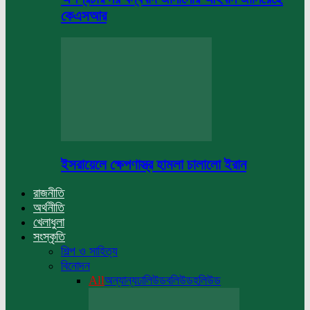
কেএসআর
ইসরায়েলে ক্ষেপণাস্ত্র হামলা চালালো ইরান
রাজনীতি
অর্থনীতি
খেলাধুলা
সংস্কৃতি
শিল্প ও সাহিত্য
বিনোদন
All
অন্যান্য
ঢালিউড
বলিউড
হলিউড