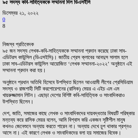
৯৫ সদস্য কবি-সাহিত্যককে সম্মাননা দিল ডিএসইসি
ডিসেম্বর ২১, ২০২২
0
8
নিজস্ব প্রতিবেদক
৯৫ জন সদস্য লেখক-কবি-সাহিত্যককে সম্মাননা প্রদান করেছে ঢাকা সাব-
এডিটরস কাউন্সিল (ডিএসইসি)। জাতীয় প্রেস ক্লাবের আবদুস সালাম হলে
ঢাকা সাব-এডিটরস কাউন্সিল আয়োজিত ‘লেখক সম্মাননা-২০২২’ অনুষ্ঠানে এই
সম্মাননা প্রদান করা হয়।
অনুষ্ঠানে প্রধান অতিথি হিসেবে উপস্থিত ছিলেন আওয়ামী লীগের প্রেসিডিয়াম
সদস্য ও রাজশাহী সিটি করপোরেশনের (রাসিক) মেয়র এ এইচ এম এম
খায়রুজ্জামান লিটন। এছাড়া দেশের বিশিষ্ট কবি-সাহিত্যিক ও সাংবাদিকরাও
উপস্থিত ছিলেন।
দেশ, জাতি, সমাজের কাছে লেখক ও সাংবাদিকদের দায়বদ্ধতার বিষয়টি পরিষ্কার
মন্তব্য করে রাসিক মেয়র বলেন, আমি বিশ্বাস করি একজন সৃষ্টিশীল মানুষ
কখনও জেনেশুনে অন্যায় করতে পারেন না। অন্যায় দেখে চুপ থাকার প্রশ্নও
আসে না। এই কারণে লেখক ও সাংবাদিকদের বলা হয় সমাজের বিবেক।