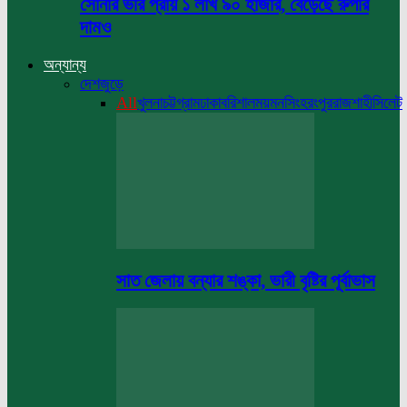
সোনার ভরি প্রায় ১ লাখ ৯০ হাজার, বেড়েছে রুপার
দামও
অন্যান্য
দেশজুড়ে
All
খুলনা
চট্টগ্রাম
ঢাকা
বরিশাল
ময়মনসিংহ
রংপুর
রাজশাহী
সিলেট
সাত জেলায় বন্যার শঙ্কা, ভারী বৃষ্টির পূর্বাভাস