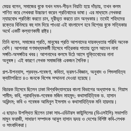
মেয়র বলেন, সমাজের বুকে যখন দমন-পীড়ন নিয়তি হয়ে দাঁড়ায়, তখন কলম
শাণিত করে লেখকরা উচ্চারণ করেন প্রতিবাদের ভাষা। এর মাধ্যমে লেখকরা
ন্যায়বোধ প্রতিষ্ঠা করতে চান, দূরীভূত করতে চান অন্ধকার। তবেই শহিদদের
রক্তের বিনিময়ে বহু দাম দিয়ে পাওয়া এই বাংলাদেশ হবে বিশ্বের বুকে সত্যিকার
অর্থে একটি কল্যাণকামী রাষ্ট্র।
তিনি বলেন, সমাজের প্রতি, মানুষের প্রতি আপনাদের দায়বদ্ধতার পরিধি অনেক
বেশি। আপনারা গণমাধ্যমকর্মী হিসেবে পত্রিকার পাতায় তুলে আনেন নানা
সঙ্গতি-অসঙ্গতির খবর। আপনাদের কলমে উঠে আসে যুক্তিবোধের নানা
অনুষঙ্গ। এই কারণে লেখক সমাজনিষ্ঠ একজন সৈনিক।
গল্প-উপন্যাস, প্রবন্ধ-গবেষণা, কবিতা, ভ্রমণ-বিজ্ঞান, অনুবাদ ও শিশুসাহিত্য
ক্যাটাগরিতে ৪৩ জনকে বিশেষ সম্মাননা দেওয়া হয়েছে।
বিচারক হিসেবে ছিলেন ঢাকা বিশ্ববিদ্যালয়ের বাংলা বিভাগের অধ্যাপক ড. গিয়াস
শামীম; কবি, প্রাবন্ধিক-গবেষক মজিদ মাহমুদ; কথাসাহিত্যিক ড. হাসান
অরিন্দম; কবি ও গবেষক আমিনুল ইসলাম ও কথাসাহিত্যিক মনি হায়দার।
এ ছাড়াও উপস্থিত ছিলেন ঢাকা সাব-এডিটরস কাউন্সিলের (ডিএসইসি) সভাপতি
মামুন ফরাজী, সাধারণ সম্পাদক আবুল হাসান হৃদয় ও দেশের বিশিষ্ট কবি-লেখক
ও সাংবাদিকরা।