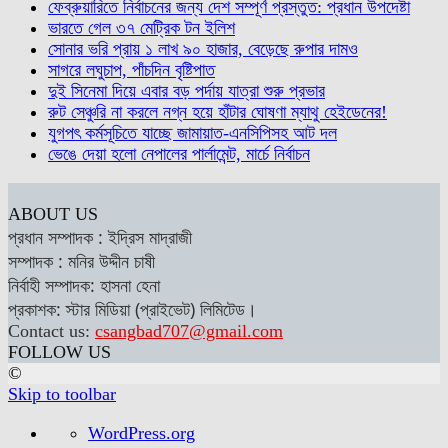
ফেব্রুয়ারিতে নির্বাচনের জন্য দেশ সম্পূর্ণ প্রস্তুত: প্রধান উপদেষ্টা
ভারতে গেল ৩৭ মেট্রিক টন ইলিশ
সোনার ভরি প্রায় ১ লাখ ৯০ হাজার, বেড়েছে রুপার দামও
সাগরে লঘুচাপ, পাঁচদিন বৃষ্টিপাত
দুই সিনেমা দিয়ে এবার বড় পর্দায় যাত্রা শুরু প্রভার
রুট সেঞ্চুরি না করলে নগ্ন হয়ে হাঁটার ঘোষণা ম্যাথু হেইডেনের!
যুগপৎ কর্মসূচিতে যাচ্ছে জামায়াত-এনসিপিসহ আট দল
ভেঙে দেয়া হলো নেপালের পার্লামেন্ট, মার্চে নির্বাচন
ABOUT US
প্রধান সম্পাদক : ইদ্রিস মাদ্রাজী
সম্পাদক : মনির উদ্দীন চাষী
নির্বাহী সম্পাদক: হাসনা হেনা
প্রকাশক: স্টার মিডিয়া (প্রাইভেট) লিমিটেড।
Contact us:
csangbad707@gmail.com
FOLLOW US
©
Skip to toolbar
About
WordPress.org