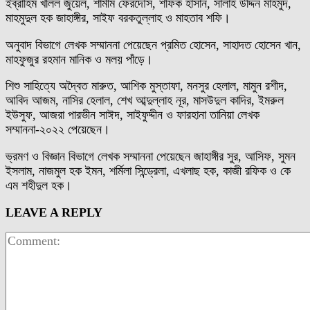
ইব্রাহিম খলিল জুয়েল, শামীম ফেরদৌস, শফিক হাসান, সালাহ উদ্দিন মাহমুদ,
মাহমুদুল হক জাহাঙ্গীর, সাইফ বরকতুল্লাহ ও মাহতাব শফি।
অনুবাদ বিভাগে লেখক সম্মাননা পেয়েছেন প্রমিত হোসেন, সাহাদত হোসেন খান,
মাহফুজুর রহমান মানিক ও মলয় পাঁড়ে।
শিশু সাহিত্যে অদ্বৈত মারুত, আশিক মুস্তাফা, মনসুর হেলাল, মামুন রশীদ,
আবিদ আজম, নাসির হেলাল, শেখ আব্দুল্লাহ নূর, মাসউদুল কাদির, ইমরুল
ইউসুফ, আজরা পারভীন সাঈদ, সাইফুদ্দীন ও ফারহানা তানিয়া লেখক
সম্মাননা-২০২২ পেয়েছেন।
ভ্রমণ ও বিজ্ঞান বিভাগে লেখক সম্মাননা পেয়েছেন জাহাঙ্গীর সুর, আসিফ, সুমন
ইসলাম, নাজমুল হক ইমন, শর্মিলা সিন্ড্রেলা, এখলাছ হক, কাজী রফিক ও কে
এম শহীদুল হক।
LEAVE A REPLY