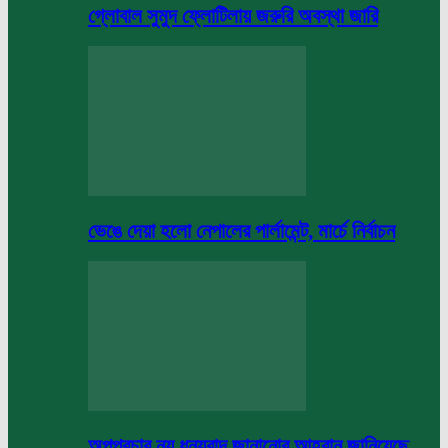
গ্লোবাল সুমুদ ফ্লোটিলায় জরুরি অবস্থা জারি
ভেঙে দেয়া হলো নেপালের পার্লামেন্ট, মার্চে নির্বাচন
অপপ্রচার নয় ধন্যবাদ জানানোর আহবান জানিয়েছে