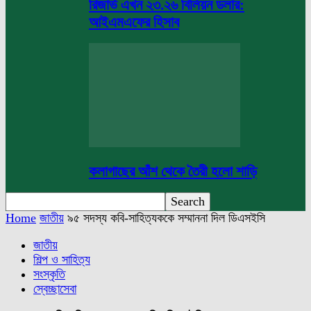
রিজার্ভ এখন ২৩.২৬ বিলিয়ন ডলার:
আইএমএফের হিসাব
কলাগাছের আঁশ থেকে তৈরী হলো শাড়ি
Home
জাতীয়
৯৫ সদস্য কবি-সাহিত্যককে সম্মাননা দিল ডিএসইসি
জাতীয়
শিল্প ও সাহিত্য
সংস্কৃতি
স্বেচ্ছাসেবা