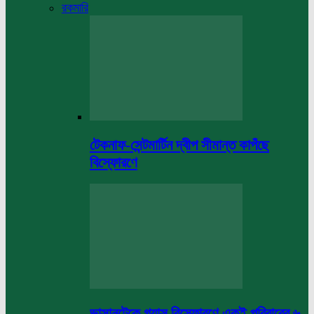
রকমারি
টেকনাফ-সেন্টমার্টিন দ্বীপ সীমান্ত কাপঁছে
বিস্ফোরণে
ভাসানটেকে গ্যাস বিস্ফোরণে একই পরিবারের ৬