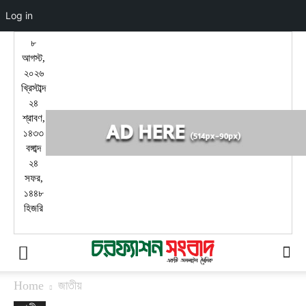
Log in
৮
আগস্ট,
২০২৬
খ্রিস্টাব্দ
২৪
শ্রাবণ,
১৪৩৩
বঙ্গাব্দ
২৪
সফর,
১৪৪৮
হিজরি
Home
জাতীয়