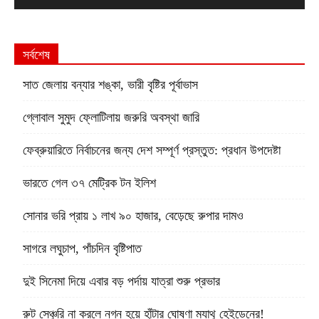
সর্বশেষ
সাত জেলায় বন্যার শঙ্কা, ভারী বৃষ্টির পূর্বাভাস
গ্লোবাল সুমুদ ফ্লোটিলায় জরুরি অবস্থা জারি
ফেব্রুয়ারিতে নির্বাচনের জন্য দেশ সম্পূর্ণ প্রস্তুত: প্রধান উপদেষ্টা
ভারতে গেল ৩৭ মেট্রিক টন ইলিশ
সোনার ভরি প্রায় ১ লাখ ৯০ হাজার, বেড়েছে রুপার দামও
সাগরে লঘুচাপ, পাঁচদিন বৃষ্টিপাত
দুই সিনেমা দিয়ে এবার বড় পর্দায় যাত্রা শুরু প্রভার
রুট সেঞ্চুরি না করলে নগ্ন হয়ে হাঁটার ঘোষণা ম্যাথু হেইডেনের!