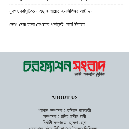
যুগপৎ কর্মসূচিতে যাচ্ছে জামায়াত-এনসিপিসহ আট দল
ভেঙে দেয়া হলো নেপালের পার্লামেন্ট, মার্চে নির্বাচন
ABOUT US
প্রধান সম্পাদক : ইদ্রিস মাদ্রাজী
সম্পাদক : মনির উদ্দীন চাষী
নির্বাহী সম্পাদক: হাসনা হেনা
প্রকাশক: স্টার মিডিয়া (প্রাইভেট) লিমিটেড।