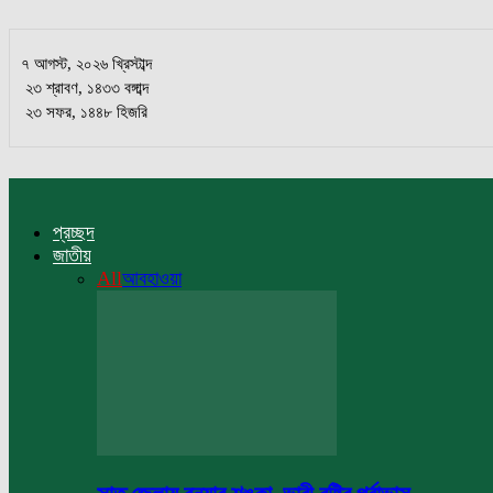
৭ আগস্ট, ২০২৬ খ্রিস্টাব্দ
২৩ শ্রাবণ, ১৪৩৩ বঙ্গাব্দ
২৩ সফর, ১৪৪৮ হিজরি
প্রচ্ছদ
জাতীয়
All
আবহাওয়া