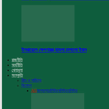
ইসরায়েলে ক্ষেপণাস্ত্র হামলা চালালো ইরান
রাজনীতি
অর্থনীতি
খেলাধুলা
সংস্কৃতি
শিল্প ও সাহিত্য
বিনোদন
All
অন্যান্য
ঢালিউড
বলিউড
হলিউড