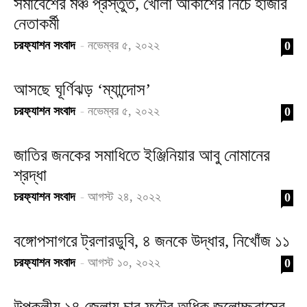
সমাবেশের মঞ্চ প্রস্তুত, খোলা আকাশের নিচে হাজার
নেতাকর্মী
চরফ্যাশন সংবাদ
-
নভেম্বর ৫, ২০২২
0
আসছে ঘূর্ণিঝড় ‘ম্যান্দোস’
চরফ্যাশন সংবাদ
-
নভেম্বর ৫, ২০২২
0
জাতির জনকের সমাধিতে ইঞ্জিনিয়ার আবু নোমানের
শ্রদ্ধা
চরফ্যাশন সংবাদ
-
আগস্ট ২৪, ২০২২
0
বঙ্গোপসাগরে ট্রলারডুবি, ৪ জনকে উদ্ধার, নিখোঁজ ১১
চরফ্যাশন সংবাদ
-
আগস্ট ১০, ২০২২
0
উপকূলীয় ১৪ জেলায় চার ফুটের অধিক জলোচ্ছ্বাসের