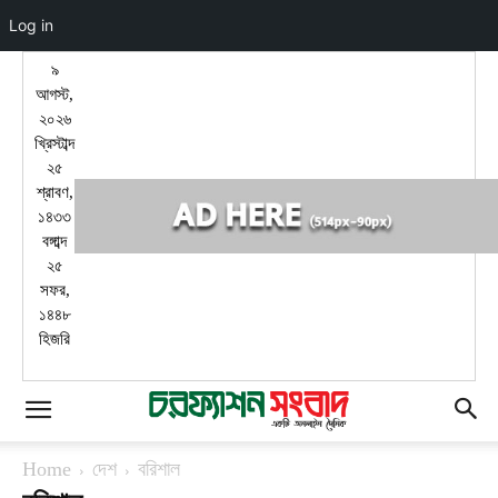
Log in
৯
আগস্ট,
২০২৬
খ্রিস্টাব্দ
২৫
শ্রাবণ,
১৪৩৩
বঙ্গাব্দ
২৫
সফর,
১৪৪৮
হিজরি
ঘূর্ণিঝড় রেমাল: বরিশালে দেয়াল ধসে ২ জনের মৃত্যু
Home
দেশ
বরিশাল